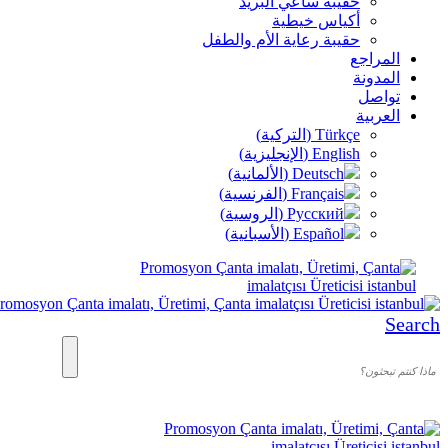
حقيبة ساعي البريد
أكياس خيطية
حقيبة رعاية الأم والطفل
المراجع
المدونة
تواصل
العربية
Türkçe
(
التركية
)
English
(
الإنجليزية
)
Deutsch
(
الألمانية
)
Français
(
الفرنسية
)
Русский
(
الروسية
)
Español
(
الأسبانية
)
Search