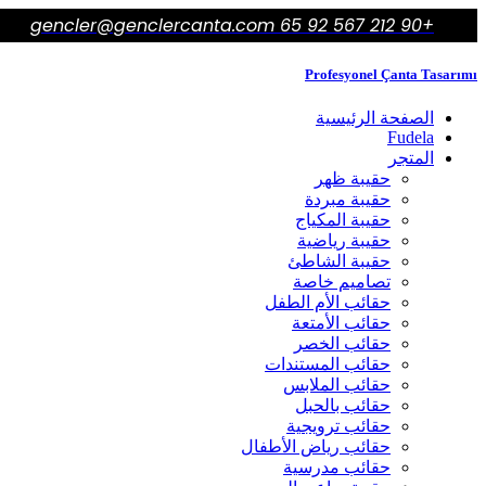
gencler@genclercanta.com
+90 212 567 92 65
Profesyonel Çanta Tasarımı
الصفحة الرئيسية
Fudela
المتجر
حقيبة ظهر
حقيبة مبردة
حقيبة المكياج
حقيبة رياضية
حقيبة الشاطئ
تصاميم خاصة
حقائب الأم الطفل
حقائب الأمتعة
حقائب الخصر
حقائب المستندات
حقائب الملابس
حقائب بالحبل
حقائب ترويجية
حقائب رياض الأطفال
حقائب مدرسية