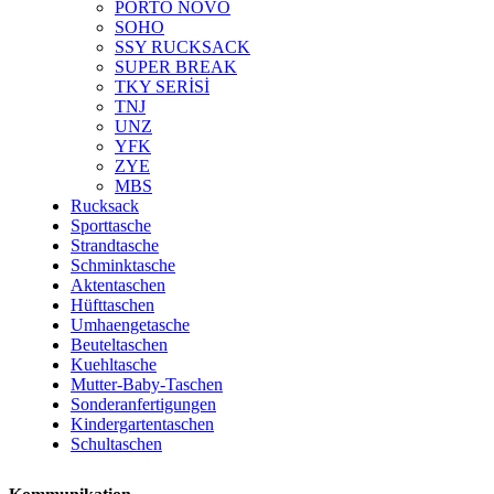
PORTO NOVO
SOHO
SSY RUCKSACK
SUPER BREAK
TKY SERİSİ
TNJ
UNZ
YFK
ZYE
MBS
Rucksack
Sporttasche
Strandtasche
Schminktasche
Aktentaschen
Hüfttaschen
Umhaengetasche
Beuteltaschen
Kuehltasche
Mutter-Baby-Taschen
Sonderanfertigungen
Kindergartentaschen
Schultaschen