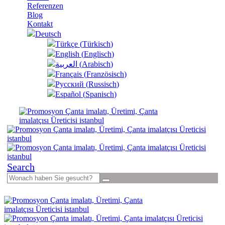
Referenzen
Blog
Kontakt
Deutsch
Türkçe
(
Türkisch
)
English
(
Englisch
)
العربية
(
Arabisch
)
Français
(
Französisch
)
Русский
(
Russisch
)
Español
(
Spanisch
)
Search