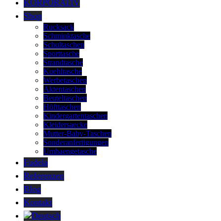
KORPORATIV
Shop
Rucksack
Schminktasche
Schultaschen
Sporttasche
Strandtasche
Kuehltasche
Werbetaschen
Aktentaschen
Beuteltaschen
Hüfttaschen
Kindergartentaschen
Kleidersaecke
Mutter-Baby-Taschen
Sonderanfertigungen
Umhaengetasche
Fudela
Referenzen
Blog
Kontakt
Deutsch