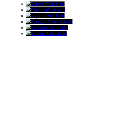
Türkçe
(
Türkisch
)
English
(
Englisch
)
العربية
(
Arabisch
)
Français
(
Französisch
)
Русский
(
Russisch
)
Español
(
Spanisch
)