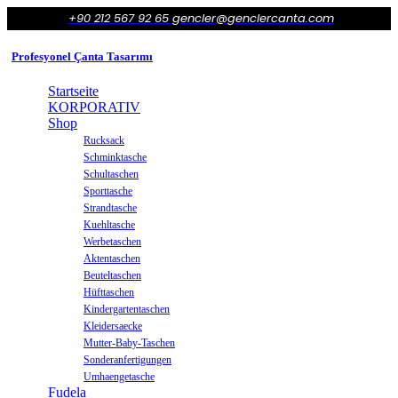
+90 212 567 92 65
gencler@genclercanta.com
Profesyonel Çanta Tasarımı
Startseite
KORPORATIV
Shop
Rucksack
Schminktasche
Schultaschen
Sporttasche
Strandtasche
Kuehltasche
Werbetaschen
Aktentaschen
Beuteltaschen
Hüfttaschen
Kindergartentaschen
Kleidersaecke
Mutter-Baby-Taschen
Sonderanfertigungen
Umhaengetasche
Fudela