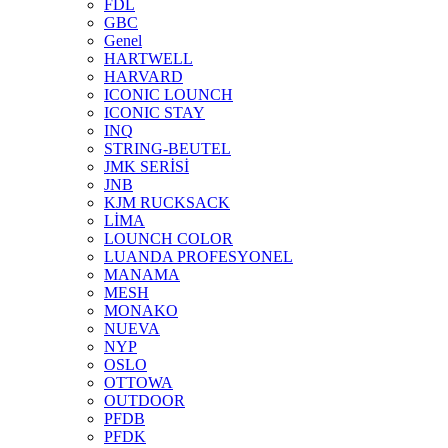
FDL
GBC
Genel
HARTWELL
HARVARD
ICONIC LOUNCH
ICONIC STAY
INQ
STRING-BEUTEL
JMK SERİSİ
JNB
KJM RUCKSACK
LİMA
LOUNCH COLOR
LUANDA PROFESYONEL
MANAMA
MESH
MONAKO
NUEVA
NYP
OSLO
OTTOWA
OUTDOOR
PFDB
PFDK