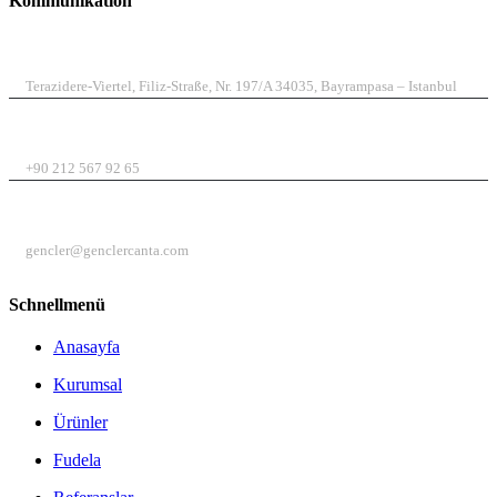
Kommunikation
ADRESSE
Terazidere-Viertel, Filiz-Straße, Nr. 197/A 34035, Bayrampasa – Istanbul
TELEFON
+90 212 567 92 65
E-MAIL
gencler@genclercanta.com
Schnellmenü
Anasayfa
Kurumsal
Ürünler
Fudela