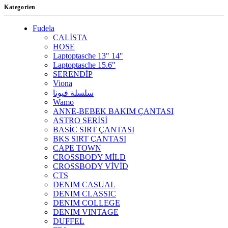
Kategorien
Fudela
CALİSTA
HOSE
Laptoptasche 13" 14"
Laptoptasche 15.6"
SERENDİP
Viona
سلسلة فيونا
Wamo
ANNE-BEBEK BAKIM ÇANTASI
ASTRO SERİSİ
BASİC SIRT ÇANTASI
BKS SIRT ÇANTASI
CAPE TOWN
CROSSBODY MİLD
CROSSBODY VİVİD
CTS
DENIM CASUAL
DENIM CLASSIC
DENIM COLLEGE
DENIM VINTAGE
DUFFEL