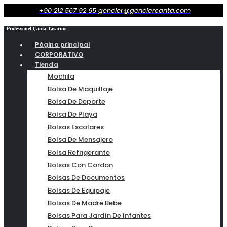
+90 212 567 92 65
gencler@genclercanta.com
Profesyonel Çanta Tasarımı
Página principal
CORPORATIVO
Tienda
Mochila
Bolsa De Maquillaje
Bolsa De Deporte
Bolsa De Playa
Bolsas Escolares
Bolsa De Mensajero
Bolsa Refrigerante
Bolsas Con Cordon
Bolsas De Documentos
Bolsas De Equipaje
Bolsas De Madre Bebe
Bolsas Para Jardín De Infantes