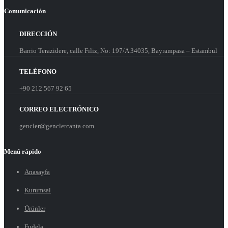
Comunicación
DIRECCIÓN
Barrio Terazidere, calle Filiz, No: 197/A 34035, Bayrampasa – Estambul
TELÉFONO
+90 212 567 92 65
CORREO ELECTRÓNICO
gencler@genclercanta.com
Menú rápido
Anasayfa
Kurumsal
Ürünler
Fudela