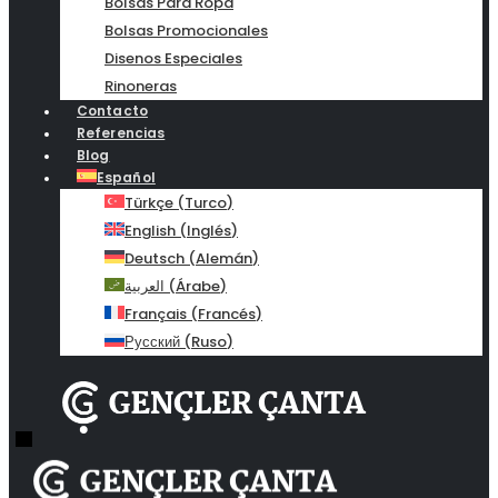
Bolsas Para Ropa
Bolsas Promocionales
Disenos Especiales
Rinoneras
Contacto
Referencias
Blog
Español
Türkçe
(
Turco
)
English
(
Inglés
)
Deutsch
(
Alemán
)
العربية
(
Árabe
)
Français
(
Francés
)
Русский
(
Ruso
)