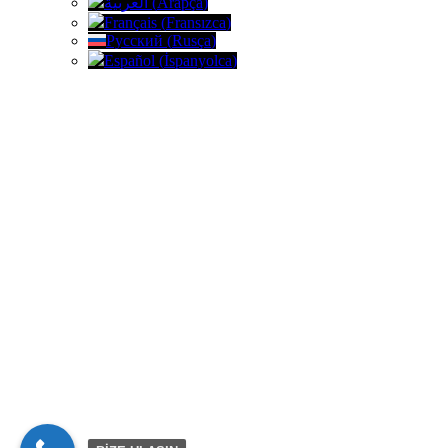
العربية
(
Arapça
)
Français
(
Fransızca
)
Русский
(
Rusça
)
Español
(
İspanyolca
)