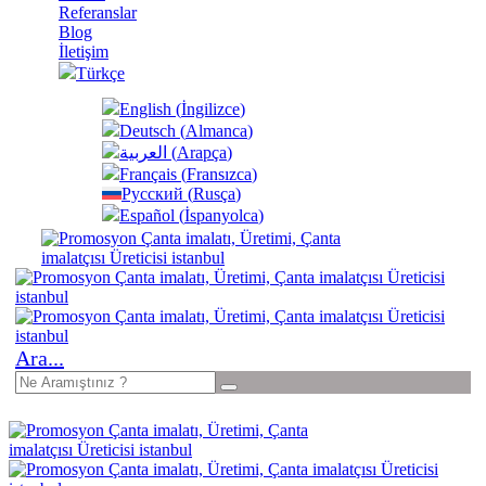
Referanslar
Blog
İletişim
Türkçe
English
(
İngilizce
)
Deutsch
(
Almanca
)
العربية
(
Arapça
)
Français
(
Fransızca
)
Русский
(
Rusça
)
Español
(
İspanyolca
)
Ara...