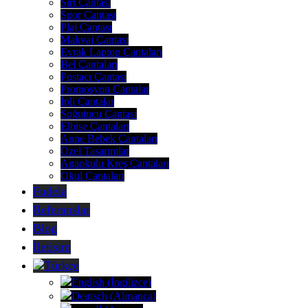
Sırt Çantası
Spor Çantası
Plaj Çantası
Makyaj Çantası
Evrak Laptop Çantaları
Bel Çantaları
Postacı Çantası
Promosyon Çantalar
İpli Çantalar
Soğutucu Çantası
Elbise Çantaları
Anne Bebek Çantaları
Özel Tasarımlar
Anaokulu Kreş Çantaları
Okul Çantaları
Fudela
Referanslar
Blog
İletişim
Türkçe
English
(
İngilizce
)
Deutsch
(
Almanca
)