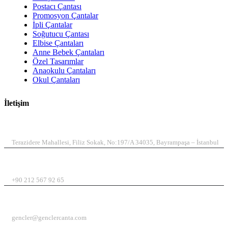
Postacı Çantası
Promosyon Çantalar
İpli Çantalar
Soğutucu Çantası
Elbise Çantaları
Anne Bebek Çantaları
Özel Tasarımlar
Anaokulu Çantaları
Okul Çantaları
İletişim
ADRES
Terazidere Mahallesi, Filiz Sokak, No:197/A 34035, Bayrampaşa – İstanbul
TELEFON
+90 212 567 92 65
EMAIL
gencler@genclercanta.com