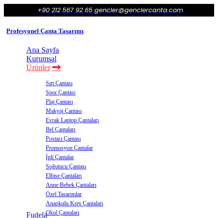
+90 212 567 92 65
gencler@genclercanta.com
Profesyonel Çanta Tasarımı
Ana Sayfa
Kurumsal
Ürünler
Sırt Çantası
Spor Çantası
Plaj Çantası
Makyaj Çantası
Evrak Laptop Çantaları
Bel Çantaları
Postacı Çantası
Promosyon Çantalar
İpli Çantalar
Soğutucu Çantası
Elbise Çantaları
Anne Bebek Çantaları
Özel Tasarımlar
Anaokulu Kreş Çantaları
Okul Çantaları
Fudela