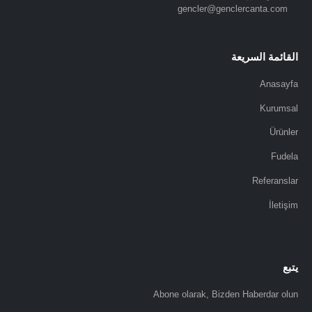
gencler@genclercanta.com
القائمة السريعة
Anasayfa
Kurumsal
Ürünler
Fudela
Referanslar
İletişim
يتبع
Abone olarak, Bizden Haberdar olun