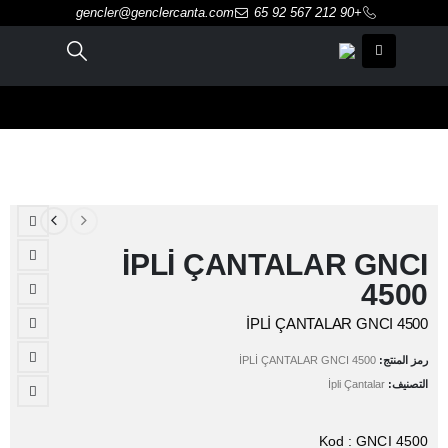
gencler@genclercanta.com
+90 212 567 92 65
İPLİ ÇANTALAR GNCI
4500
İPLİ ÇANTALAR GNCI 4500
رمز المنتج:
İPLİ ÇANTALAR GNCI 4500
التصنيف:
İpli Çantalar
Kod : GNCI 4500