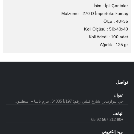
İsim : İpli Çantalar
Malzeme : 270 D İmperteks kumaş
Ölçü : 48×35
Koli Ölçüsü : 50x40x40
Koli Adedi : 100 adet
Ağırlık : 125 gr
تواصل
عنوان
حي تيرازيدير، شارع فيليز، رقم: 197/أ 34035، بيرم باشا – اسطنبول
الهاتف
+90 212 567 92 65
بريد إلكتروني