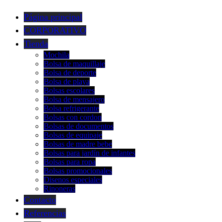
Página principal
CORPORATIVO
Tienda
Mochila
Bolsa de maquillaje
Bolsa de deporte
Bolsa de playa
Bolsas escolares
Bolsa de mensajero
Bolsa refrigerante
Bolsas con cordon
Bolsas de documentos
Bolsas de equipaje
Bolsas de madre bebe
Bolsas para jardín de infantes
Bolsas para ropa
Bolsas promocionales
Disenos especiales
Rinoneras
Contacto
Referencias