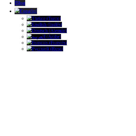
Blog
Español
Türkçe
(
Turco
)
English
(
Inglés
)
Deutsch
(
Alemán
)
العربية
(
Árabe
)
Français
(
Francés
)
Русский
(
Ruso
)