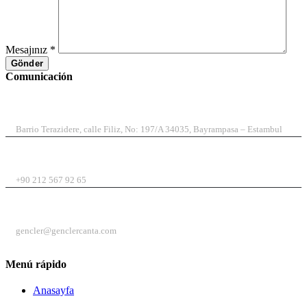
Mesajınız *
Comunicación
DIRECCIÓN
Barrio Terazidere, calle Filiz, No: 197/A 34035, Bayrampasa – Estambul
TELÉFONO
+90 212 567 92 65
CORREO ELECTRÓNICO
gencler@genclercanta.com
Menú rápido
Anasayfa