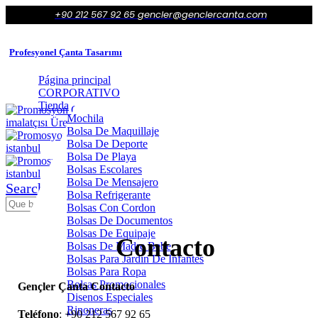
+90 212 567 92 65
gencler@genclercanta.com
Profesyonel Çanta Tasarımı
Página principal
CORPORATIVO
Tienda
Mochila
Bolsa De Maquillaje
Bolsa De Deporte
Bolsa De Playa
Bolsas Escolares
Bolsa De Mensajero
Search
Bolsa Refrigerante
Bolsas Con Cordon
Bolsas De Documentos
Bolsas De Equipaje
Contacto
Bolsas De Madre Bebe
Bolsas Para Jardín De Infantes
Bolsas Para Ropa
Bolsas Promocionales
Gençler Çanta Contacto
Disenos Especiales
Rinoneras
Teléfono
: +90 212 567 92 65