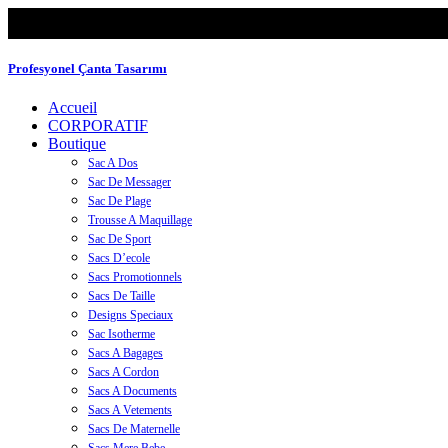
Profesyonel Çanta Tasarımı
Accueil
CORPORATIF
Boutique
Sac A Dos
Sac De Messager
Sac De Plage
Trousse A Maquillage
Sac De Sport
Sacs D’ecole
Sacs Promotionnels
Sacs De Taille
Designs Speciaux
Sac Isotherme
Sacs A Bagages
Sacs A Cordon
Sacs A Documents
Sacs A Vetements
Sacs De Maternelle