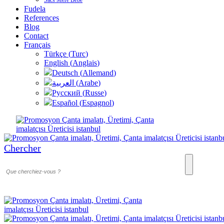
Sacs Mere Bebe
Fudela
References
Blog
Contact
Français
Türkçe
(
Turc
)
English
(
Anglais
)
Deutsch
(
Allemand
)
العربية
(
Arabe
)
Русский
(
Russe
)
Español
(
Espagnol
)
Chercher