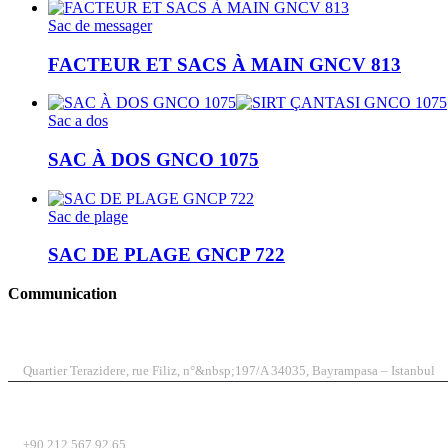
Sac de messager
FACTEUR ET SACS À MAIN GNCV 813
Sac a dos
SAC À DOS GNCO 1075
Sac de plage
SAC DE PLAGE GNCP 722
Communication
ADRESSE
Quartier Terazidere, rue Filiz, n°&nbsp;197/A 34035, Bayrampasa – Istanbul
TÉLÉPHONE
+90 212 567 92 65