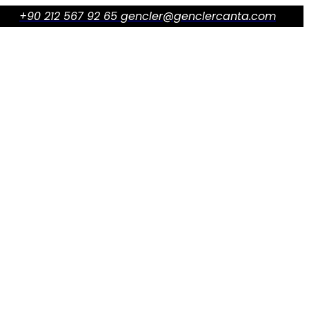
+90 212 567 92 65
gencler@genclercanta.com