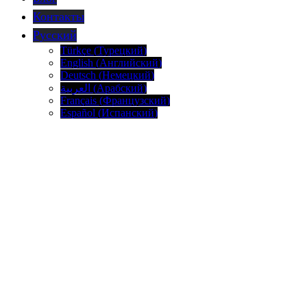
Контакты
Русский
Türkçe
(
Турецкий
)
English
(
Английский
)
Deutsch
(
Немецкий
)
العربية
(
Арабский
)
Français
(
Французский
)
Español
(
Испанский
)