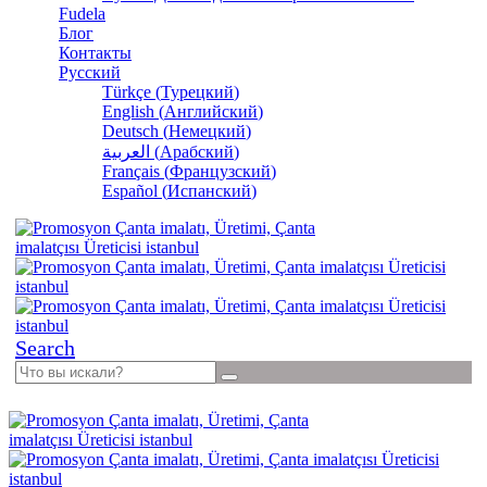
Fudela
Блог
Контакты
Русский
Türkçe
(
Турецкий
)
English
(
Английский
)
Deutsch
(
Немецкий
)
العربية
(
Арабский
)
Français
(
Французский
)
Español
(
Испанский
)
Search