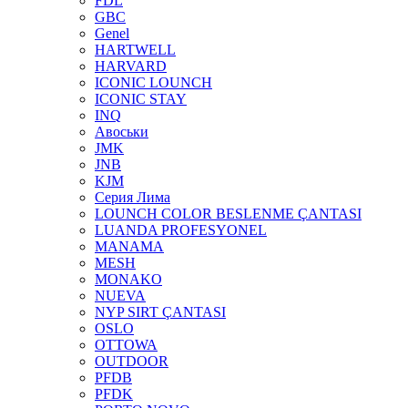
FDL
GBC
Genel
HARTWELL
HARVARD
ICONIC LOUNCH
ICONIC STAY
INQ
Авоськи
JMK
JNB
KJM
Серия Лима
LOUNCH COLOR BESLENME ÇANTASI
LUANDA PROFESYONEL
MANAMA
MESH
MONAKO
NUEVA
NYP SIRT ÇANTASI
OSLO
OTTOWA
OUTDOOR
PFDB
PFDK