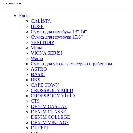
Категории
Fudela
CALİSTA
HOSE
Сумка для ноутбука 13" 14"
Сумка для ноутбука 15.6"
SERENDİP
Viona
VİONA SERİSİ
Wamo
Сумка для ухода за матерью и ребенком
ASTRO
BASİC
BKS
CAPE TOWN
CROSSBODY MİLD
CROSSBODY VİVİD
CTS
DENIM CASUAL
DENIM CLASSIC
DENIM COLLEGE
DENIM VINTAGE
DUFFEL