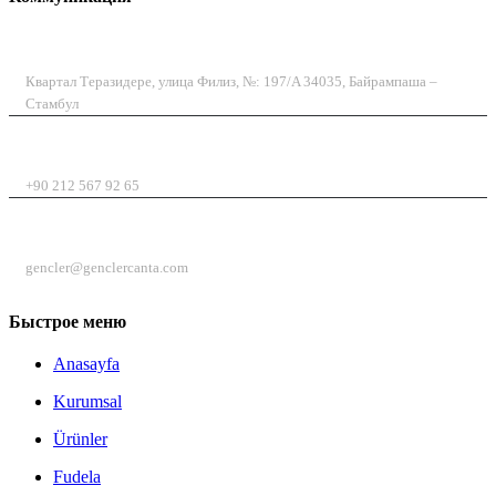
АДРЕС
Квартал Теразидере, улица Филиз, №: 197/A 34035, Байрампаша –
Стамбул
ТЕЛЕФОН
+90 212 567 92 65
ЭЛЕКТРОННАЯ ПОЧТА
gencler@genclercanta.com
Быстрое меню
Anasayfa
Kurumsal
Ürünler
Fudela