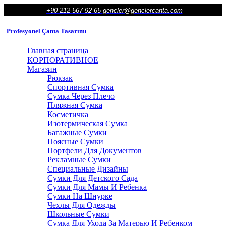
+90 212 567 92 65
gencler@genclercanta.com
Profesyonel Çanta Tasarımı
Главная страница
КОРПОРАТИВНОЕ
Магазин
Рюкзак
Спортивная Сумка
Сумка Через Плечо
Пляжная Сумка
Косметичка
Изотермическая Сумка
Багажные Сумки
Поясные Сумки
Портфели Для Документов
Рекламные Сумки
Специальные Дизайны
Сумки Для Детского Сада
Сумки Для Мамы И Ребенка
Сумки На Шнурке
Чехлы Для Одежды
Школьные Сумки
Сумка Для Ухода За Матерью И Ребенком