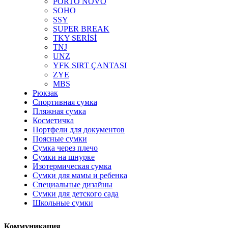
PORTO NOVO
SOHO
SSY
SUPER BREAK
TKY SERİSİ
TNJ
UNZ
YFK SIRT ÇANTASI
ZYE
MBS
Рюкзак
Спортивная сумка
Пляжная сумка
Косметичка
Портфели для документов
Поясные сумки
Сумка через плечо
Сумки на шнурке
Изотермическая сумка
Сумки для мамы и ребенка
Специальные дизайны
Сумки для детского сада
Школьные сумки
Коммуникация