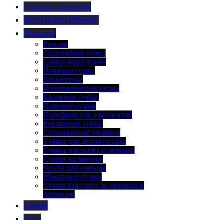
Главная страница
КОРПОРАТИВНОЕ
Магазин
Рюкзак
Спортивная сумка
Сумка через плечо
Пляжная сумка
Косметичка
Изотермическая сумка
Багажные сумки
Поясные сумки
Портфели для документов
Рекламные сумки
Специальные дизайны
Сумки для детского сада
Сумки для мамы и ребенка
Сумки на шнурке
Чехлы для одежды
Школьные сумки
Сумка для ухода за матерью и
ребенком
Fudela
Блог