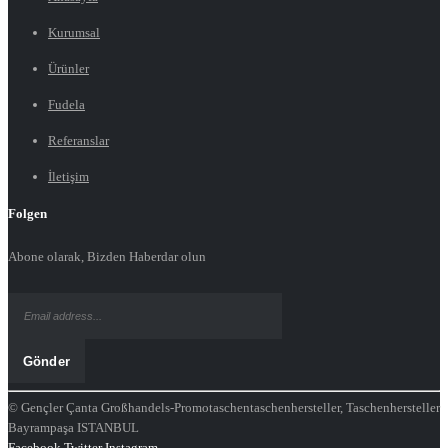
Kurumsal
Ürünler
Fudela
Referanslar
İletişim
Folgen
Abone olarak, Bizden Haberdar olun
© Gençler Çanta Großhandels-Promotaschentaschenhersteller, Taschenhersteller
Bayrampaşa ISTANBUL
Facebook
Twitter
Instagram