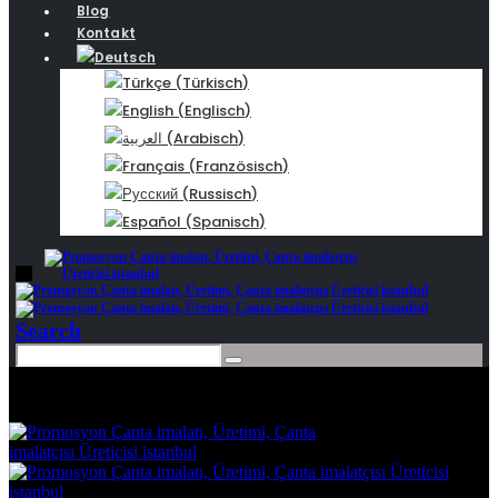
Blog
Kontakt
Deutsch
Türkçe
(
Türkisch
)
English
(
Englisch
)
العربية
(
Arabisch
)
Français
(
Französisch
)
Русский
(
Russisch
)
Español
(
Spanisch
)
Search