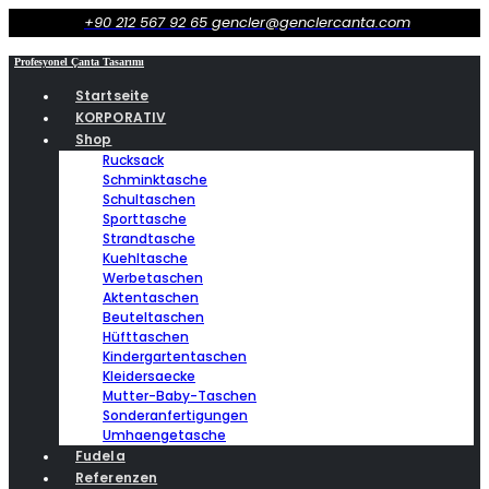
+90 212 567 92 65
gencler@genclercanta.com
Profesyonel Çanta Tasarımı
Startseite
KORPORATIV
Shop
Rucksack
Schminktasche
Schultaschen
Sporttasche
Strandtasche
Kuehltasche
Werbetaschen
Aktentaschen
Beuteltaschen
Hüfttaschen
Kindergartentaschen
Kleidersaecke
Mutter-Baby-Taschen
Sonderanfertigungen
Umhaengetasche
Fudela
Referenzen