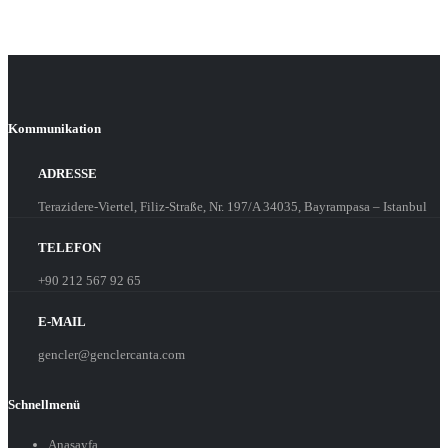
Kommunikation
ADRESSE
Terazidere-Viertel, Filiz-Straße, Nr. 197/A 34035, Bayrampasa – Istanbul
TELEFON
+90 212 567 92 65
E-MAIL
gencler@genclercanta.com
Schnellmenü
Anasayfa