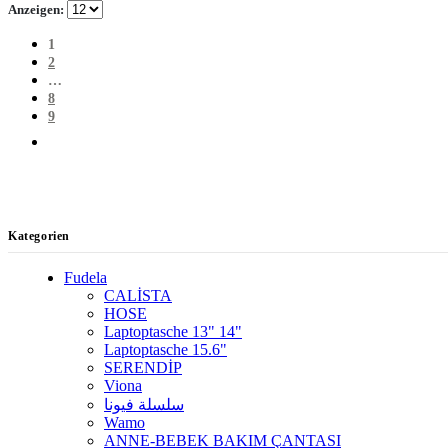
Anzeigen:
1
2
…
8
9
Kategorien
Fudela
CALİSTA
HOSE
Laptoptasche 13" 14"
Laptoptasche 15.6"
SERENDİP
Viona
سلسلة فيونا
Wamo
ANNE-BEBEK BAKIM ÇANTASI