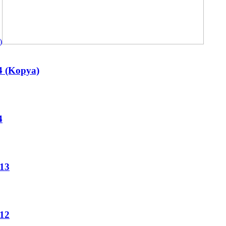
(Kopya)
4
13
12