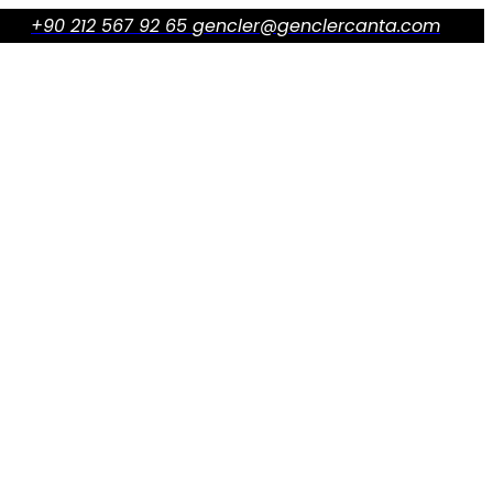
+90 212 567 92 65
gencler@genclercanta.com