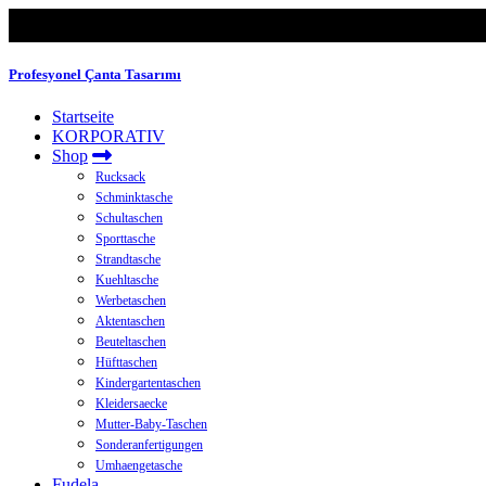
Profesyonel Çanta Tasarımı
Startseite
KORPORATIV
Shop
Rucksack
Schminktasche
Schultaschen
Sporttasche
Strandtasche
Kuehltasche
Werbetaschen
Aktentaschen
Beuteltaschen
Hüfttaschen
Kindergartentaschen
Kleidersaecke
Mutter-Baby-Taschen
Sonderanfertigungen
Umhaengetasche
Fudela