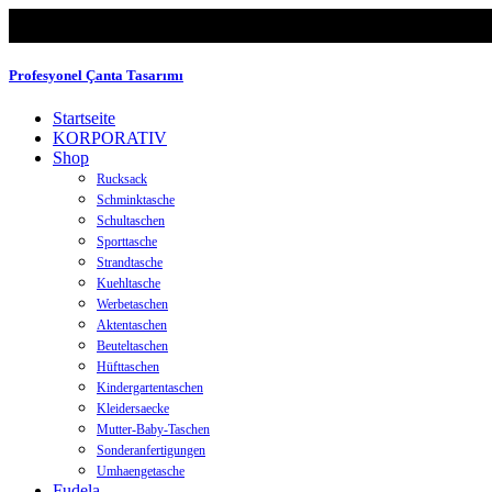
Profesyonel Çanta Tasarımı
Startseite
KORPORATIV
Shop
Rucksack
Schminktasche
Schultaschen
Sporttasche
Strandtasche
Kuehltasche
Werbetaschen
Aktentaschen
Beuteltaschen
Hüfttaschen
Kindergartentaschen
Kleidersaecke
Mutter-Baby-Taschen
Sonderanfertigungen
Umhaengetasche
Fudela