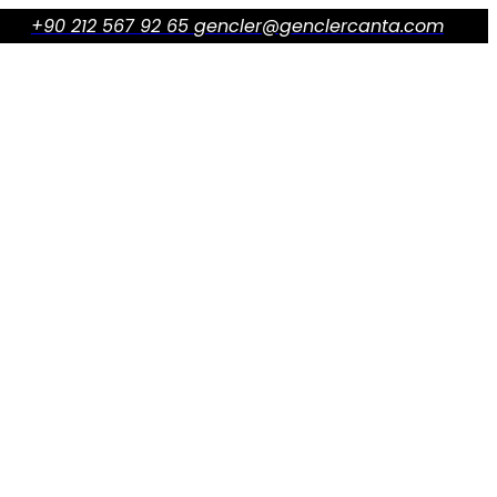
+90 212 567 92 65
gencler@genclercanta.com