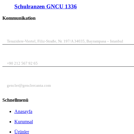
Schulranzen GNCU 1336
Kommunikation
ADRESSE
Terazidere-Viertel, Filiz-Straße, Nr. 197/A 34035, Bayrampasa – Istanbul
TELEFON
+90 212 567 92 65
E-MAIL
gencler@genclercanta.com
Schnellmenü
Anasayfa
Kurumsal
Ürünler