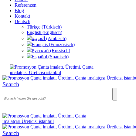
Referenzen
Blog
Kontakt
Deutsch
Türkçe
(
Türkisch
)
English
(
Englisch
)
العربية
(
Arabisch
)
Français
(
Französisch
)
Русский
(
Russisch
)
Español
(
Spanisch
)
Search
Search