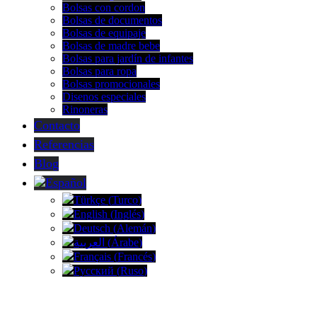
Bolsas con cordon
Bolsas de documentos
Bolsas de equipaje
Bolsas de madre bebe
Bolsas para jardín de infantes
Bolsas para ropa
Bolsas promocionales
Disenos especiales
Rinoneras
Contacto
Referencias
Blog
Español
Türkçe
(
Turco
)
English
(
Inglés
)
Deutsch
(
Alemán
)
العربية
(
Árabe
)
Français
(
Francés
)
Русский
(
Ruso
)