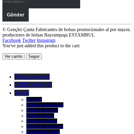
© Gençler Çanta Fabricantes de bolsas promocionales al por mayor,
productores de bolsas Bayrampaşa ESTAMBUL
Facebook
Twitter
Instagram
You've just added this product to the cart:
Ver carrito
Seguir
Página principal
CORPORATIVO
Tienda
Mochila
Bolsa de maquillaje
Bolsa de deporte
Bolsa de playa
Bolsas escolares
Bolsa de mensajero
Bolsa refrigerante