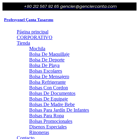
+90 212 567 92 65
gencler@genclercanta.com
Profesyonel Çanta Tasarımı
Página principal
CORPORATIVO
Tienda
Mochila
Bolsa De Maquillaje
Bolsa De Deporte
Bolsa De Playa
Bolsas Escolares
Bolsa De Mensajero
Bolsa Refrigerante
Bolsas Con Cordon
Bolsas De Documentos
Bolsas De Equipaje
Bolsas De Madre Bebe
Bolsas Para Jardín De Infantes
Bolsas Para Ropa
Bolsas Promocionales
Disenos Especiales
Rinoneras
Contacto