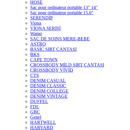
HOSE
Sac pour ordinateur portable 13" 14"
Sac pour ordinateur portable 15.6"
SERENDİP
Viona
VİONA SERİSİ
Wamo
SAC DE SOINS MERE-BEBE
ASTRO
BASİC SIRT ÇANTASI
BKS
CAPE TOWN
CROSSBODY MİLD SIRT ÇANTASI
CROSSBODY VİVİD
CTS
DENIM CASUAL
DENIM CLASSIC
DENIM COLLEGE
DENIM VINTAGE
DUFFEL
FDL
GBC
Genel
HARTWELL
HARVARD