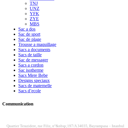
TNJ
UNZ
YFK
ZYE
MBS
Sac a dos
Sac de sport
Sac de plage
Trousse a maquillage
Sacs a documents
Sacs de taille
Sac de messager
Sacs a cordon
Sac isotherme
Sacs Mere Bebe
Designs speciaux
Sacs de maternelle
Sacs d’ecole
Communication
ADRESSE
Quartier Terazidere, rue Filiz, n°&nbsp;197/A 34035, Bayrampasa – Istanbul