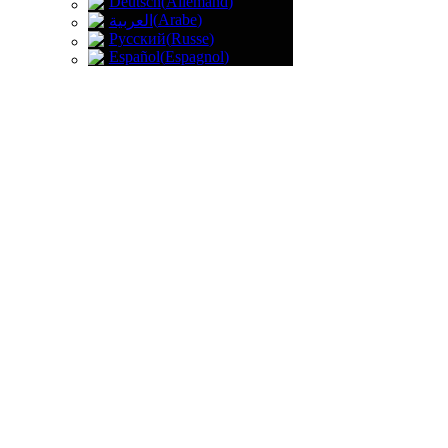
Deutsch
(
Allemand
)
(
Arabe
)
العربية
Русский
(
Russe
)
Español
(
Espagnol
)