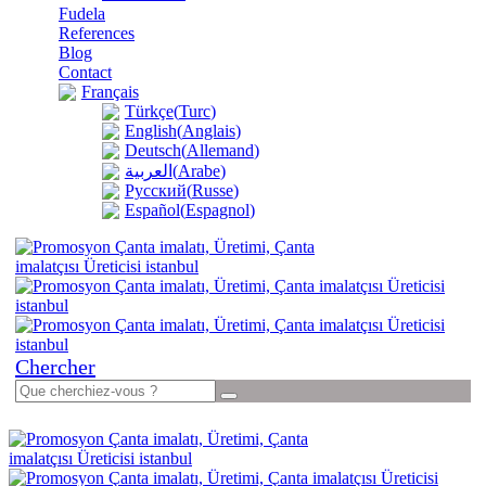
Fudela
References
Blog
Contact
Français
Türkçe
(
Turc
)
English
(
Anglais
)
Deutsch
(
Allemand
)
(
Arabe
)
العربية
Русский
(
Russe
)
Español
(
Espagnol
)
Chercher