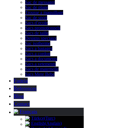
Sac de messager
Sac de plage
Trousse a maquillage
Sac de sport
Sacs d’ecole
Sacs promotionnels
Sacs de taille
Designs speciaux
Sac isotherme
Sacs a bagages
Sacs a cordon
Sacs a documents
Sacs a vetements
Sacs de maternelle
Sacs Mere Bebe
Fudela
References
Blog
Contact
Français
Türkçe
(
Turc
)
English
(
Anglais
)