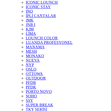
ICONIC LOUNCH
ICONIC STAY
INQ
İPLİ ÇANTALAR
JMK
JNB I
KJM
LİMA
LOUNCH COLOR
LUANDA PROFESYONEL
MANAMA
MESH
MONAKO
NUEVA
NYP
OSLO
OTTOWA
OUTDOOR
PFDB
PFDK
PORTO NOVO
SOHO
SSY
SUPER BREAK
TKY SERİSİ