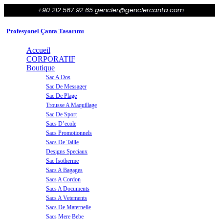
+90 212 567 92 65
gencler@genclercanta.com
Profesyonel Çanta Tasarımı
Accueil
CORPORATIF
Boutique
Sac A Dos
Sac De Messager
Sac De Plage
Trousse A Maquillage
Sac De Sport
Sacs D’ecole
Sacs Promotionnels
Sacs De Taille
Designs Speciaux
Sac Isotherme
Sacs A Bagages
Sacs A Cordon
Sacs A Documents
Sacs A Vetements
Sacs De Maternelle
Sacs Mere Bebe