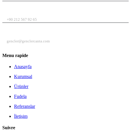
TÉLÉPHONE
+90 212 567 92 65
E-MAIL
gencler@genclercanta.com
Menu rapide
Anasayfa
Kurumsal
Ürünler
Fudela
Referanslar
İletişim
Suivre