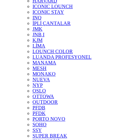
HARVARD
ICONIC LOUNCH
ICONIC STAY
INQ
İPLİ ÇANTALAR
JMK
JNB I
KJM
LİMA
LOUNCH COLOR
LUANDA PROFESYONEL
MANAMA
MESH
MONAKO
NUEVA
NYP
OSLO
OTTOWA
OUTDOOR
PFDB
PFDK
PORTO NOVO
SOHO
SSY
SUPER BREAK