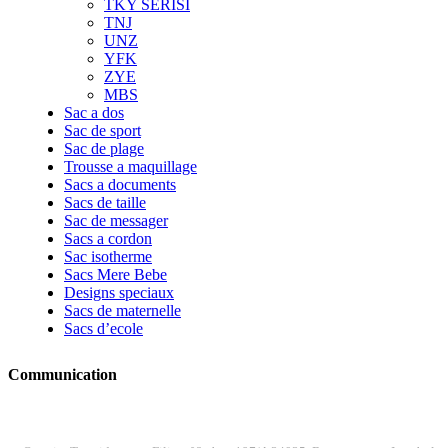
TKY SERİSİ
TNJ
UNZ
YFK
ZYE
MBS
Sac a dos
Sac de sport
Sac de plage
Trousse a maquillage
Sacs a documents
Sacs de taille
Sac de messager
Sacs a cordon
Sac isotherme
Sacs Mere Bebe
Designs speciaux
Sacs de maternelle
Sacs d’ecole
Communication
ADRESSE