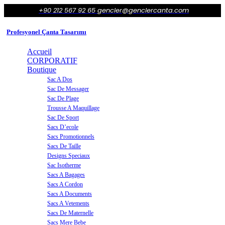
+90 212 567 92 65
gencler@genclercanta.com
Profesyonel Çanta Tasarımı
Accueil
CORPORATIF
Boutique
Sac A Dos
Sac De Messager
Sac De Plage
Trousse A Maquillage
Sac De Sport
Sacs D’ecole
Sacs Promotionnels
Sacs De Taille
Designs Speciaux
Sac Isotherme
Sacs A Bagages
Sacs A Cordon
Sacs A Documents
Sacs A Vetements
Sacs De Maternelle
Sacs Mere Bebe