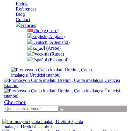
Fudela
References
Blog
Contact
Français
Türkçe
(
Turc
)
English
(
Anglais
)
Deutsch
(
Allemand
)
العربية
(
Arabe
)
Русский
(
Russe
)
Español
(
Espagnol
)
Chercher