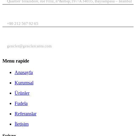
Quartier Terazidere, rue Filiz, n°&nbsp;197/A 34035, Bayrampasa – Istanbul
TÉLÉPHONE
+90 212 567 92 65
E-MAIL
gencler@genclercanta.com
Menu rapide
Anasayfa
Kurumsal
Ürünler
Fudela
Referanslar
İletişim
Suivre