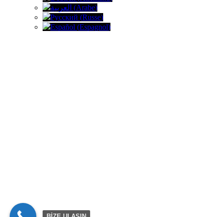
العربية
(
Arabe
)
Русский
(
Russe
)
Español
(
Espagnol
)
BİZE ULAŞIN