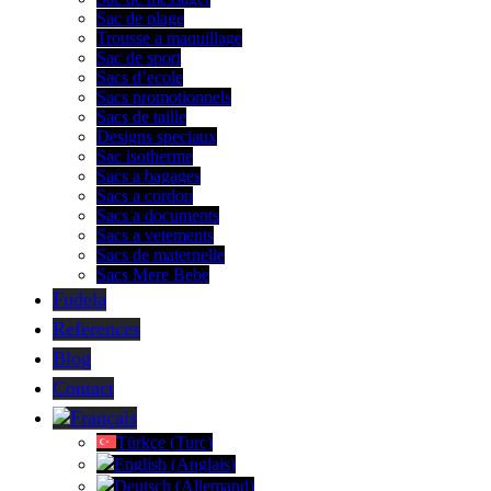
Sac de plage
Trousse a maquillage
Sac de sport
Sacs d’ecole
Sacs promotionnels
Sacs de taille
Designs speciaux
Sac isotherme
Sacs a bagages
Sacs a cordon
Sacs a documents
Sacs a vetements
Sacs de maternelle
Sacs Mere Bebe
Fudela
References
Blog
Contact
Français
Türkçe
(
Turc
)
English
(
Anglais
)
Deutsch
(
Allemand
)