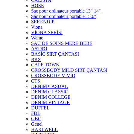
CALİSTA
HOSE
Sac pour ordinateur portable 13" 14"
Sac pour ordinateur portable 15.6"
SERENDİP
Viona
VİONA SERİSİ
Wamo
SAC DE SOINS MERE-BEBE
ASTRO
BASİC SIRT ÇANTASI
BKS
CAPE TOWN
CROSSBODY MİLD SIRT ÇANTASI
CROSSBODY VİVİD
CTS
DENIM CASUAL
DENIM CLASSIC
DENIM COLLEGE
DENIM VINTAGE
DUFFEL
FDL
GBC
Genel
HARTWELL