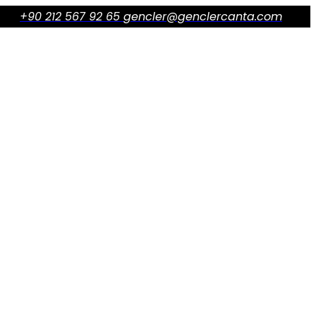
+90 212 567 92 65
gencler@genclercanta.com