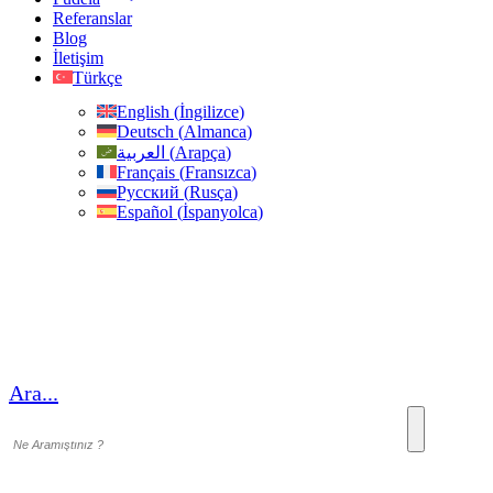
Referanslar
Blog
İletişim
Türkçe
English
(
İngilizce
)
Deutsch
(
Almanca
)
العربية
(
Arapça
)
Français
(
Fransızca
)
Русский
(
Rusça
)
Español
(
İspanyolca
)
Ara...