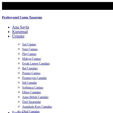
Profesyonel Çanta Tasarımı
Ana Sayfa
Kurumsal
Ürünler
Sırt Çantası
Spor Çantası
Plaj Çantası
Makyaj Çantası
Evrak Laptop Çantaları
Bel Çantaları
Postacı Çantası
Promosyon Çantalar
İpli Çantalar
Soğutucu Çantası
Elbise Çantaları
Anne Bebek Çantaları
Özel Tasarımlar
Anaokulu Kreş Çantaları
Okul Çantaları
Fudela