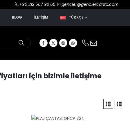
+90 212 567 92 65
gencler@genclercanta.com
R
BLOG
İLETIŞIM
TÜRKÇE
yatları için bizimle iletişime