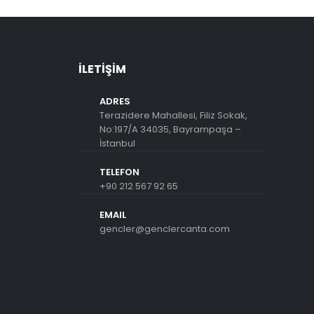
İLETIŞIM
ADRES
Terazidere Mahallesi, Filiz Sokak,
No:197/A 34035, Bayrampaşa –
İstanbul
TELEFON
+90 212 567 92 65
EMAIL
gencler@genclercanta.com