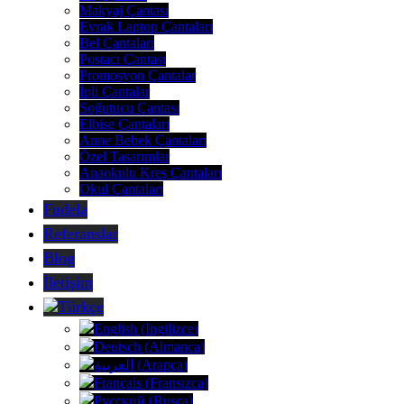
Makyaj Çantası
Evrak Laptop Çantaları
Bel Çantaları
Postacı Çantası
Promosyon Çantalar
İpli Çantalar
Soğutucu Çantası
Elbise Çantaları
Anne Bebek Çantaları
Özel Tasarımlar
Anaokulu Kreş Çantaları
Okul Çantaları
Fudela
Referanslar
Blog
İletişim
Türkçe
English
(
İngilizce
)
Deutsch
(
Almanca
)
العربية
(
Arapça
)
Français
(
Fransızca
)
Русский
(
Rusça
)