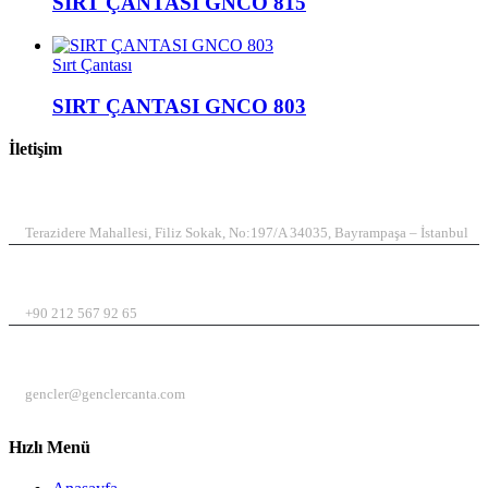
SIRT ÇANTASI GNCO 815
Sırt Çantası
SIRT ÇANTASI GNCO 803
İletişim
ADRES
Terazidere Mahallesi, Filiz Sokak, No:197/A 34035, Bayrampaşa – İstanbul
TELEFON
+90 212 567 92 65
EMAIL
gencler@genclercanta.com
Hızlı Menü