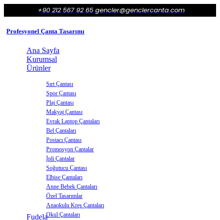
+90 212 567 92 65
gencler@genclercanta.com
Profesyonel Çanta Tasarımı
Ana Sayfa
Kurumsal
Ürünler
Sırt Çantası
Spor Çantası
Plaj Çantası
Makyaj Çantası
Evrak Laptop Çantaları
Bel Çantaları
Postacı Çantası
Promosyon Çantalar
İpli Çantalar
Soğutucu Çantası
Elbise Çantaları
Anne Bebek Çantaları
Özel Tasarımlar
Anaokulu Kreş Çantaları
Okul Çantaları
Fudela