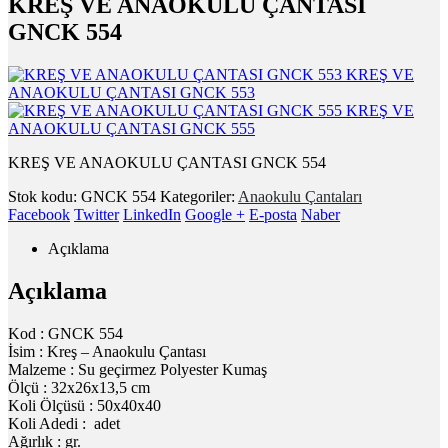
KREŞ VE ANAOKULU ÇANTASI
GNCK 554
KREŞ VE
ANAOKULU ÇANTASI GNCK 553
KREŞ VE
ANAOKULU ÇANTASI GNCK 555
KREŞ VE ANAOKULU ÇANTASI GNCK 554
Stok kodu:
GNCK 554
Kategoriler:
Anaokulu Çantaları
Facebook
Twitter
LinkedIn
Google +
E-posta
Naber
Açıklama
Açıklama
Kod : GNCK 554
İsim : Kreş – Anaokulu Çantası
Malzeme : Su geçirmez Polyester Kumaş
Ölçü : 32x26x13,5 cm
Koli Ölçüsü : 50x40x40
Koli Adedi : adet
Ağırlık : gr.