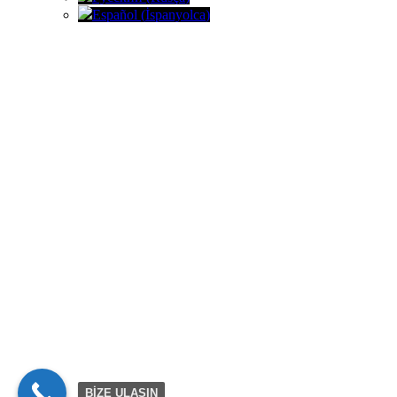
Español
(
İspanyolca
)
BİZE ULAŞIN