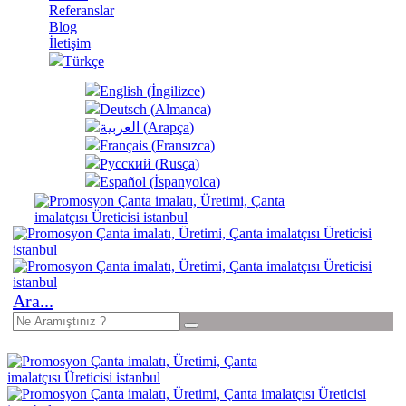
Referanslar
Blog
İletişim
Türkçe
English
(
İngilizce
)
Deutsch
(
Almanca
)
العربية
(
Arapça
)
Français
(
Fransızca
)
Русский
(
Rusça
)
Español
(
İspanyolca
)
Ara...