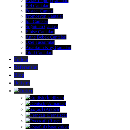
Evrak Laptop Çantaları
Bel Çantaları
Postacı Çantası
Promosyon Çantalar
İpli Çantalar
Soğutucu Çantası
Elbise Çantaları
Anne Bebek Çantaları
Özel Tasarımlar
Anaokulu Kreş Çantaları
Okul Çantaları
Fudela
Referanslar
Blog
İletişim
Türkçe
English
(
İngilizce
)
Deutsch
(
Almanca
)
العربية
(
Arapça
)
Français
(
Fransızca
)
Русский
(
Rusça
)
Español
(
İspanyolca
)