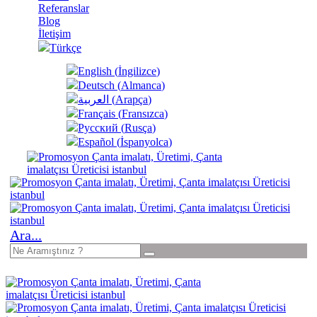
Referanslar
Blog
İletişim
Türkçe
English
(
İngilizce
)
Deutsch
(
Almanca
)
العربية
(
Arapça
)
Français
(
Fransızca
)
Русский
(
Rusça
)
Español
(
İspanyolca
)
Ara...