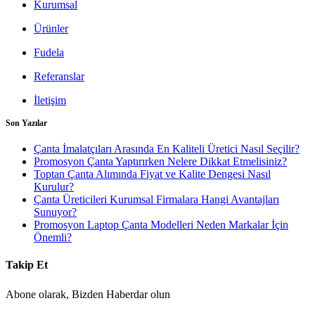
Kurumsal
Ürünler
Fudela
Referanslar
İletişim
Son Yazılar
Çanta İmalatçıları Arasında En Kaliteli Üretici Nasıl Seçilir?
Promosyon Çanta Yaptırırken Nelere Dikkat Etmelisiniz?
Toptan Çanta Alımında Fiyat ve Kalite Dengesi Nasıl
Kurulur?
Çanta Üreticileri Kurumsal Firmalara Hangi Avantajları
Sunuyor?
Promosyon Laptop Çanta Modelleri Neden Markalar İçin
Önemli?
Takip Et
Abone olarak, Bizden Haberdar olun