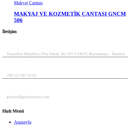
Makyaj Çantası
MAKYAJ VE KOZMETİK ÇANTASI GNCM
506
İletişim
ADRES
Terazidere Mahallesi, Filiz Sokak, No:197/A 34035, Bayrampaşa – İstanbul
TELEFON
+90 212 567 92 65
EMAIL
gencler@genclercanta.com
Hızlı Menü
Anasayfa