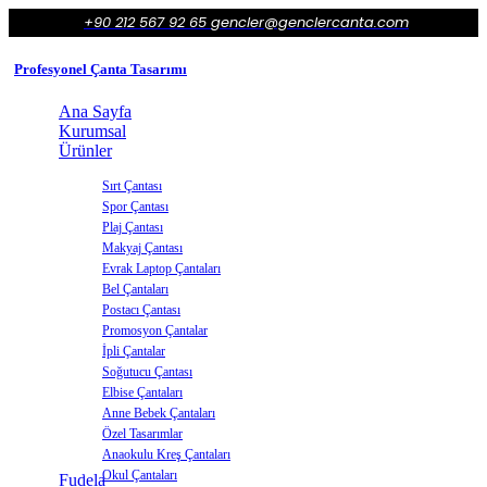
+90 212 567 92 65
gencler@genclercanta.com
Profesyonel Çanta Tasarımı
Ana Sayfa
Kurumsal
Ürünler
Sırt Çantası
Spor Çantası
Plaj Çantası
Makyaj Çantası
Evrak Laptop Çantaları
Bel Çantaları
Postacı Çantası
Promosyon Çantalar
İpli Çantalar
Soğutucu Çantası
Elbise Çantaları
Anne Bebek Çantaları
Özel Tasarımlar
Anaokulu Kreş Çantaları
Okul Çantaları
Fudela