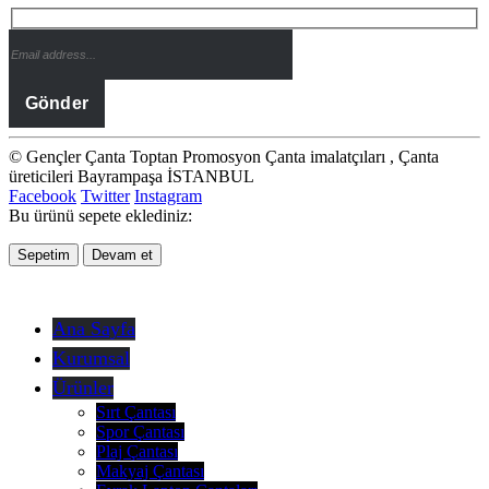
© Gençler Çanta Toptan Promosyon Çanta imalatçıları , Çanta
üreticileri Bayrampaşa İSTANBUL
Facebook
Twitter
Instagram
Bu ürünü sepete eklediniz:
Sepetim
Devam et
Ana Sayfa
Kurumsal
Ürünler
Sırt Çantası
Spor Çantası
Plaj Çantası
Makyaj Çantası