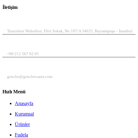
İletişim
ADRES
Terazidere Mahallesi, Filiz Sokak, No:197/A 34035, Bayrampaşa – İstanbul
TELEFON
+90 212 567 92 65
EMAIL
gencler@genclercanta.com
Hızlı Menü
Anasayfa
Kurumsal
Ürünler
Fudela