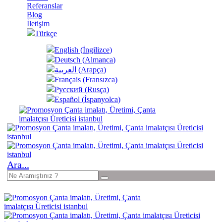
Referanslar
Blog
İletişim
Türkçe
English
(
İngilizce
)
Deutsch
(
Almanca
)
العربية
(
Arapça
)
Français
(
Fransızca
)
Русский
(
Rusça
)
Español
(
İspanyolca
)
Ara...