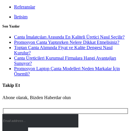
Referanslar
İletişim
Son Yazılar
Çanta İmalatçıları Arasında En Kaliteli Üretici Nasıl Seçilir?
Promosyon Çanta Yaptırırken Nelere Dikkat Etmelisiniz?
Toptan Çanta Alımında Fiyat ve Kalite Dengesi Nasıl
Kurulur?
Çanta Üreticileri Kurumsal Firmalara Hangi Avantajları
Sunuyor?
Promosyon Laptop Çanta Modelleri Neden Markalar İçin
Önemli?
Takip Et
Abone olarak, Bizden Haberdar olun