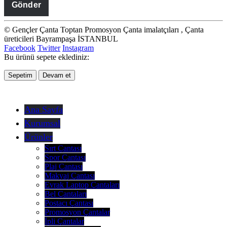
© Gençler Çanta Toptan Promosyon Çanta imalatçıları , Çanta
üreticileri Bayrampaşa İSTANBUL
Facebook
Twitter
Instagram
Bu ürünü sepete eklediniz:
Sepetim
Devam et
Ana Sayfa
Kurumsal
Ürünler
Sırt Çantası
Spor Çantası
Plaj Çantası
Makyaj Çantası
Evrak Laptop Çantaları
Bel Çantaları
Postacı Çantası
Promosyon Çantalar
İpli Çantalar