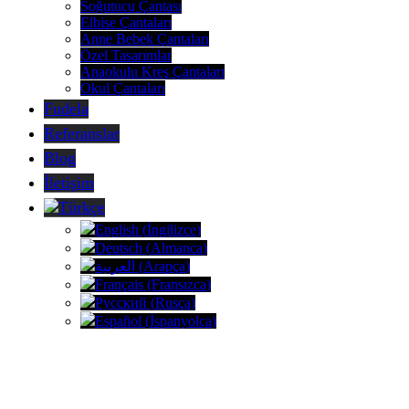
Soğutucu Çantası
Elbise Çantaları
Anne Bebek Çantaları
Özel Tasarımlar
Anaokulu Kreş Çantaları
Okul Çantaları
Fudela
Referanslar
Blog
İletişim
Türkçe
English
(
İngilizce
)
Deutsch
(
Almanca
)
العربية
(
Arapça
)
Français
(
Fransızca
)
Русский
(
Rusça
)
Español
(
İspanyolca
)