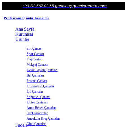
+90 212 567 92 65
gencler@genclercanta.com
Profesyonel Çanta Tasarımı
Ana Sayfa
Kurumsal
Ürünler
Sırt Çantası
Spor Çantası
Plaj Çantası
Makyaj Çantası
Evrak Laptop Çantaları
Bel Çantaları
Postacı Çantası
Promosyon Çantalar
İpli Çantalar
Soğutucu Çantası
Elbise Çantaları
Anne Bebek Çantaları
Özel Tasarımlar
Anaokulu Kreş Çantaları
Okul Çantaları
Fudela