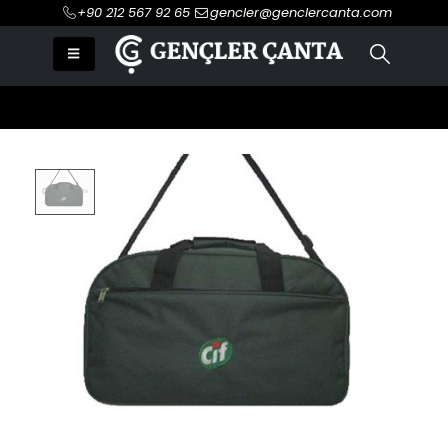
+90 212 567 92 65
gencler@genclercanta.com