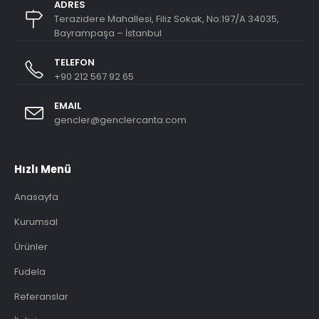
ADRES
Terazidere Mahallesi, Filiz Sokak, No:197/A 34035,
Bayrampaşa – İstanbul
TELEFON
+90 212 567 92 65
EMAIL
gencler@genclercanta.com
Hızlı Menü
Anasayfa
Kurumsal
Ürünler
Fudela
Referanslar