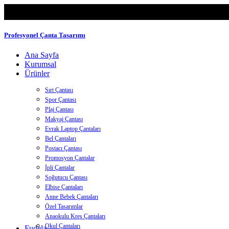
Profesyonel Çanta Tasarımı
Ana Sayfa
Kurumsal
Ürünler
Sırt Çantası
Spor Çantası
Plaj Çantası
Makyaj Çantası
Evrak Laptop Çantaları
Bel Çantaları
Postacı Çantası
Promosyon Çantalar
İpli Çantalar
Soğutucu Çantası
Elbise Çantaları
Anne Bebek Çantaları
Özel Tasarımlar
Anaokulu Kreş Çantaları
Okul Çantaları
Fudela