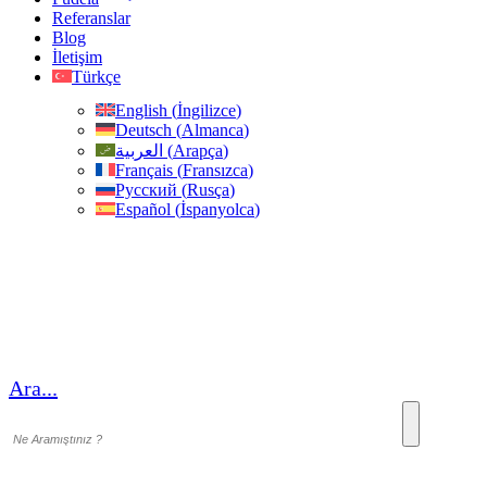
Referanslar
Blog
İletişim
Türkçe
English
(
İngilizce
)
Deutsch
(
Almanca
)
العربية
(
Arapça
)
Français
(
Fransızca
)
Русский
(
Rusça
)
Español
(
İspanyolca
)
Ara...