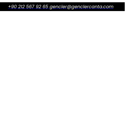
+90 212 567 92 65
gencler@genclercanta.com