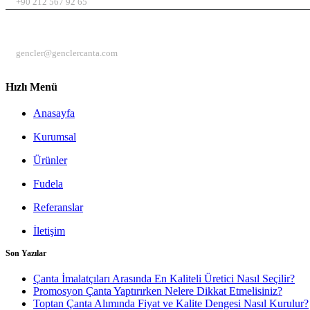
+90 212 567 92 65
EMAIL
gencler@genclercanta.com
Hızlı Menü
Anasayfa
Kurumsal
Ürünler
Fudela
Referanslar
İletişim
Son Yazılar
Çanta İmalatçıları Arasında En Kaliteli Üretici Nasıl Seçilir?
Promosyon Çanta Yaptırırken Nelere Dikkat Etmelisiniz?
Toptan Çanta Alımında Fiyat ve Kalite Dengesi Nasıl Kurulur?