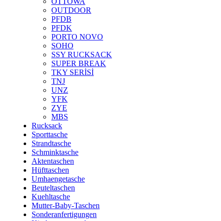
OTTOWA
OUTDOOR
PFDB
PFDK
PORTO NOVO
SOHO
SSY RUCKSACK
SUPER BREAK
TKY SERİSİ
TNJ
UNZ
YFK
ZYE
MBS
Rucksack
Sporttasche
Strandtasche
Schminktasche
Aktentaschen
Hüfttaschen
Umhaengetasche
Beuteltaschen
Kuehltasche
Mutter-Baby-Taschen
Sonderanfertigungen