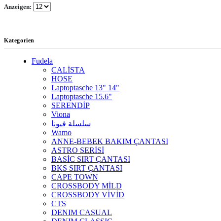
Anzeigen:
Kategorien
Fudela
CALİSTA
HOSE
Laptoptasche 13" 14"
Laptoptasche 15.6"
SERENDİP
Viona
سلسلة فيونا
Wamo
ANNE-BEBEK BAKIM ÇANTASI
ASTRO SERİSİ
BASİC SIRT ÇANTASI
BKS SIRT ÇANTASI
CAPE TOWN
CROSSBODY MİLD
CROSSBODY VİVİD
CTS
DENIM CASUAL