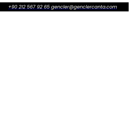
+90 212 567 92 65
gencler@genclercanta.com