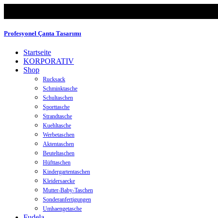
Profesyonel Çanta Tasarımı
Startseite
KORPORATIV
Shop
Rucksack
Schminktasche
Schultaschen
Sporttasche
Strandtasche
Kuehltasche
Werbetaschen
Aktentaschen
Beuteltaschen
Hüfttaschen
Kindergartentaschen
Kleidersaecke
Mutter-Baby-Taschen
Sonderanfertigungen
Umhaengetasche
Fudela