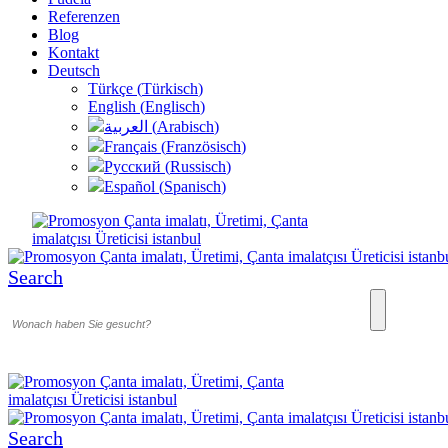
Referenzen
Blog
Kontakt
Deutsch
Türkçe
(
Türkisch
)
English
(
Englisch
)
العربية
(
Arabisch
)
Français
(
Französisch
)
Русский
(
Russisch
)
Español
(
Spanisch
)
Search
Search