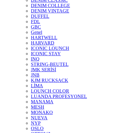
DENIM CLASSIC
DENIM COLLEGE
DENIM VINTAGE
DUFFEL
FDL
GBC
Genel
HARTWELL
HARVARD
ICONIC LOUNCH
ICONIC STAY
INQ
STRING-BEUTEL
JMK SERİSİ
JNB
KJM RUCKSACK
LİMA
LOUNCH COLOR
LUANDA PROFESYONEL
MANAMA
MESH
MONAKO
NUEVA
NYP
OSLO