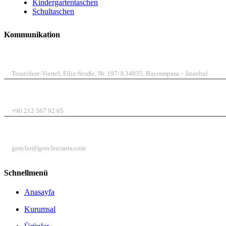
Kindergartentaschen
Schultaschen
Kommunikation
ADRESSE
Terazidere-Viertel, Filiz-Straße, Nr. 197/A 34035, Bayrampasa – Istanbul
TELEFON
+90 212 567 92 65
E-MAIL
gencler@genclercanta.com
Schnellmenü
Anasayfa
Kurumsal