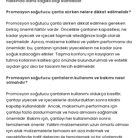
hakkında daha sağlıklı bilgi edinilebilir.
Promosyon soğutucu çanta alırken nelere dikkat edilmelidir?
Promosyon soğutucu çanta alırken dikkat edilmesi gereken
birkaç önemli faktör vardır. Öncelikle çantanın kapasitesi, ne
kadar yiyecek ve içecek taşımak istediğinize bağlı olarak
seçilmelidir. Ayrıca, malzeme kalitesi ve yalıtım performansı da
önemlidir; bu, çantanın içindeki yiyeceklerin ne kadar süre
soğuk kalacağını etkiler. Taşıma konforu için kayışların ve
tutma kollarının kalitesi göz önünde bulundurulmalı ve estetik
açıdan göz alıcı bir tasarım tercih edilmelidir.
Promosyon soğutucu çantaların kullanımı ve bakımı nasıl
olmalıdır?
Promosyon soğutucu çantaların kullanımı oldukça basittir;
çantayı yiyecek ve içeceklerle doldurduktan sonra kilidini
kapatıp kullanılabilir. Ancak, maksimum performans için
çantayı fazla doldurmamak ve hava almasını sağlamak
önemlidir. Bakımı için, çantayı her kullanımdan sonra
temizlemek önerilir. Yalıtım malzemesinin uzun ömürlü olması
için ıslak malzemelerle temasını en aza indirmek ve
gerektiğinde hafif deterjan ile temizlemek iyi bir yöntemdir.