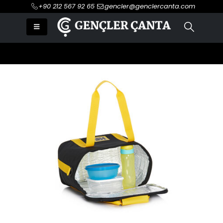
+90 212 567 92 65
gencler@genclercanta.com