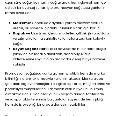
uzun süre soğuk kalmasını sağlayarak, hem işlevsel hem de
estetik bir avantaj sunar. İşte promosyon soğutucu çantanın
temel özellikleri:
Malzeme:
Genellikle dayanıklı yalıtım malzemeleri ile
üretilir, bu sayede içindeki ürünlerin sıcaklığını korur.
Kapak ve Uzatma:
Çeşitli modeller, çift dikişli kapaklara
ve tutma kollarına sahiptir, kullanıcılara taşırken kolaylık
sağlar.
Boyut Seçenekleri:
Farklı boyutlarda bulunabilir; küçük
piknikler için ideal olanlardan, daha büyük aile
aktivitelerine uygun olanlara kadar geniş bir yelpazeye
sahiptir.
Promosyon soğutucu çantalar, hem pratiklik hem de marka
bilinirliğini artırmak amacıyla kullanılmaktadır. Markalar, bu
çantaları logo ve mesajları ile kişiselleştirerek, müşterilerine ve
potansiyel müşterilerine ulaşmanın etkili bir yolunu bulmuş
olmaktadırlar. Kullanıcılar, günlük yaşamlarında, tatillerinde
veya spor aktivitelerinde bu çantalar sayesinde hem şıklığı
hem de işlevselliği bir arada deneyimletebilirler.