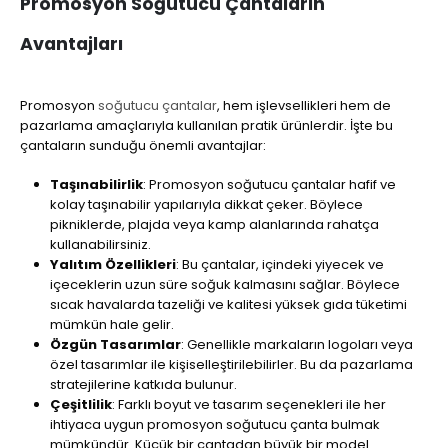
Promosyon Soğutucu Çantaların
Avantajları
Promosyon
soğutucu çantalar
, hem işlevsellikleri hem de
pazarlama amaçlarıyla kullanılan pratik ürünlerdir. İşte bu
çantaların sunduğu önemli avantajlar:
Taşınabilirlik
: Promosyon soğutucu çantalar hafif ve
kolay taşınabilir yapılarıyla dikkat çeker. Böylece
pikniklerde, plajda veya kamp alanlarında rahatça
kullanabilirsiniz.
Yalıtım Özellikleri
: Bu çantalar, içindeki yiyecek ve
içeceklerin uzun süre soğuk kalmasını sağlar. Böylece
sıcak havalarda tazeliği ve kalitesi yüksek gıda tüketimi
mümkün hale gelir.
Özgün Tasarımlar
: Genellikle markaların logoları veya
özel tasarımlar ile kişiselleştirilebilirler. Bu da pazarlama
stratejilerine katkıda bulunur.
Çeşitlilik
: Farklı boyut ve tasarım seçenekleri ile her
ihtiyaca uygun promosyon soğutucu çanta bulmak
mümkündür. Küçük bir çantadan büyük bir model