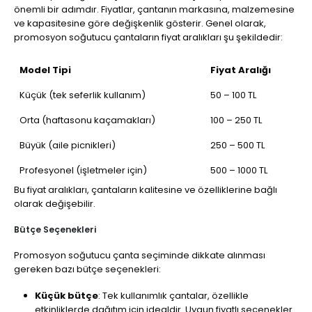
önemli bir adımdır. Fiyatlar, çantanın markasına, malzemesine
ve kapasitesine göre değişkenlik gösterir. Genel olarak,
promosyon soğutucu çantaların fiyat aralıkları şu şekildedir:
Model Tipi
Fiyat Aralığı
Küçük (tek seferlik kullanım)
50 – 100 TL
Orta (haftasonu kaçamakları)
100 – 250 TL
Büyük (aile picnikleri)
250 – 500 TL
Profesyonel (işletmeler için)
500 – 1000 TL
Bu fiyat aralıkları, çantaların kalitesine ve özelliklerine bağlı
olarak değişebilir.
Bütçe Seçenekleri
Promosyon soğutucu çanta seçiminde dikkate alınması
gereken bazı bütçe seçenekleri:
Küçük bütçe
: Tek kullanımlık çantalar, özellikle
etkinliklerde dağıtım için idealdir. Uygun fiyatlı seçenekler