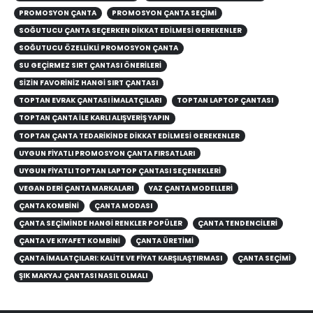
PROMOSYON ÇANTA
PROMOSYON ÇANTA SEÇIMI
SOĞUTUCU ÇANTA SEÇERKEN DIKKAT EDILMESI GEREKENLER
SOĞUTUCU ÖZELLIKLI PROMOSYON ÇANTA
SU GEÇIRMEZ SIRT ÇANTASI ÖNERILERI
SİZİN FAVORİNİZ HANGİ SIRT ÇANTASI
TOPTAN EVRAK ÇANTASI İMALATÇILARI
TOPTAN LAPTOP ÇANTASI
TOPTAN ÇANTA ILE KARLI ALIŞVERIŞ YAPIN
TOPTAN ÇANTA TEDARIKINDE DIKKAT EDILMESI GEREKENLER
UYGUN FIYATLI PROMOSYON ÇANTA FIRSATLARI
UYGUN FIYATLI TOPTAN LAPTOP ÇANTASI SEÇENEKLERI
VEGAN DERI ÇANTA MARKALARI
YAZ ÇANTA MODELLERİ
ÇANTA KOMBINI
ÇANTA MODASI
ÇANTA SEÇIMINDE HANGI RENKLER POPÜLER
ÇANTA TENDENCILERI
ÇANTA VE KIYAFET KOMBINI
ÇANTA ÜRETİMİ
ÇANTA İMALATÇILARI: KALITE VE FIYAT KARŞILAŞTIRMASI
ÇANTA SEÇIMI
ŞIK MAKYAJ ÇANTASI NASIL OLMALI