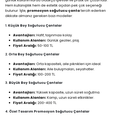
günlük kullanımlarda oldukça işlevsel ve pratik bir çözümdür.
Hem kullanışlılık hem de estetik açıdan pek çok seçeneği
bulunur. İşte,
promosyon soğutucu çanta
tercih ederken
dikkate almanız gereken bazı modeller:
1.
Küçük Boy Soğutucu Çantalar
Avantajları:
Hafif, taşınması kolay.
Kullanım Alanları:
Günlük geziler, plaj.
Fiyat Aralığı:
50-100 TL.
2.
Orta Boy Soğutucu Çantalar
Avantajları:
Orta kapasiteli, aile piknikleri için ideal.
Kullanım Alanları:
Aile buluşmaları, seyahatler.
Fiyat Aralığı:
100-200 TL.
3.
Büyük Boy Soğutucu Çantalar
Avantajları:
Yüksek kapasite, uzun süreli soğutma.
Kullanım Alanları:
Kamp, uzun süreli etkinlikler.
Fiyat Aralığı:
200-400 TL.
4.
Özel Tasarım Promosyon Soğutucu Çantalar