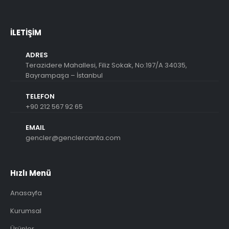
İLETIŞIM
ADRES
Terazidere Mahallesi, Filiz Sokak, No:197/A 34035,
Bayrampaşa – İstanbul
TELEFON
+90 212 567 92 65
EMAIL
gencler@genclercanta.com
Hızlı Menü
Anasayfa
Kurumsal
Ürünler