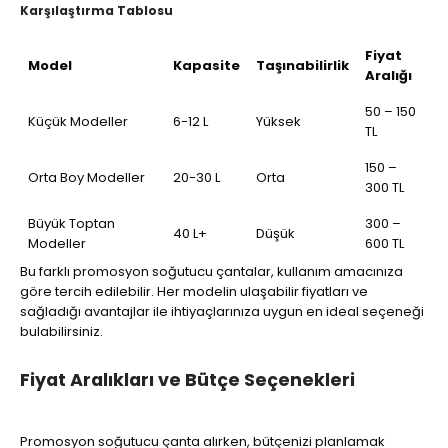
Karşılaştırma Tablosu
Fiyat
Model
Kapasite
Taşınabilirlik
Aralığı
50 – 150
Küçük Modeller
6-12 L
Yüksek
TL
150 –
Orta Boy Modeller
20-30 L
Orta
300 TL
Büyük Toptan
300 –
40 L+
Düşük
Modeller
600 TL
Bu farklı promosyon soğutucu çantalar, kullanım amacınıza
göre tercih edilebilir. Her modelin ulaşabilir fiyatları ve
sağladığı avantajlar ile ihtiyaçlarınıza uygun en ideal seçeneği
bulabilirsiniz.
Fiyat Aralıkları ve Bütçe Seçenekleri
Promosyon soğutucu çanta alırken, bütçenizi planlamak