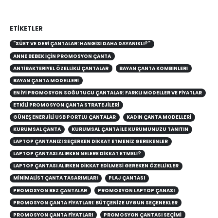
ETIKETLER
"SÜET VE DERI ÇANTALAR: HANGISI DAHA DAYANIKLI?"
ANNE BEBEK İÇIN PROMOSYON ÇANTA
ANTIBAKTERIYEL ÖZELLIKLI ÇANTALAR
BAYAN ÇANTA KOMBİNLERİ
BAYAN ÇANTA MODELLERİ
EN İYI PROMOSYON SOĞUTUCU ÇANTALAR: FARKLI MODELLER VE FIYATLAR
ETKILI PROMOSYON ÇANTA STRATEJILERI
GÜNEŞ ENERJILI USB PORTLU ÇANTALAR
KADIN ÇANTA MODELLERİ
KURUMSAL ÇANTA
KURUMSAL ÇANTA ILE KURUMUNUZU TANITIN
LAPTOP ÇANTANIZI SEÇERKEN DIKKAT ETMENIZ GEREKENLER
LAPTOP ÇANTASI ALIRKEN NELERE DİKKAT ETMELİ?
LAPTOP ÇANTASI ALIRKEN DIKKAT EDILMESI GEREKEN ÖZELLIKLER
MINIMALIST ÇANTA TASARIMLARI
PLAJ ÇANTASI
PROMOSYON BEZ ÇANTALAR
PROMOSYON LAPTOP ÇANASI
PROMOSYON ÇANTA FIYATLARI: BÜTÇENIZE UYGUN SEÇENEKLER
PROMOSYON ÇANTA FİYATLARI
PROMOSYON ÇANTASI SEÇİMİ