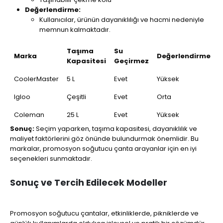
Değerlendirme:
Kullanıcılar, ürünün dayanıklılığı ve hacmi nedeniyle
memnun kalmaktadır.
Taşıma
Su
Marka
Değerlendirme
Kapasitesi
Geçirmez
CoolerMaster
5 L
Evet
Yüksek
Igloo
Çeşitli
Evet
Orta
Coleman
25 L
Evet
Yüksek
Sonuç:
Seçim yaparken, taşıma kapasitesi, dayanıklılık ve
maliyet faktörlerini göz önünde bulundurmak önemlidir. Bu
markalar, promosyon soğutucu çanta arayanlar için en iyi
seçenekleri sunmaktadır.
Sonuç ve Tercih Edilecek Modeller
Promosyon soğutucu çantalar, etkinliklerde, pikniklerde ve