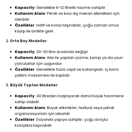
Kapacity
: Genellikle 6-12 litrelik hacme sahiptir.
Kullanım Alanı
: Piknik ve kısa dış mekan etkinlikleri için
idealdir.
Özellikler
: Hafif ve kolay taşınabilir, çoğu zaman omuz
kayışı ile birlikte gelir.
2.
Orta Boy Modeller
Kapacity
: 20-30 litre arasında değişir.
Kullanım Alanı
: Aile ile yapılan yüzme, kamp ya da uzun
yolculuklar için uygundur.
Özellikler
: Genellikle fazla cepli ve kullanışlıdır; iç kısmı
yalıtım malzemesi ile kaplıdır.
3.
Büyük Toptan Modeller
Kapacity
: 40 litreden başlayarak daha büyük hacimlere
sahip olabilir.
Kullanım Alanı
: Büyük etkinlikler, festival veya piknik
organizasyonları için idealdir.
Özellikler
: Dayanıklı yapıya sahiptir; çoğu araçta
kolaylıkla taşınabilir.