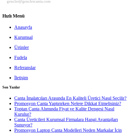
gencler@genclercanta.com
Hızlı Menü
Anasayfa
Kurumsal
Ürünler
Fudela
Referanslar
İletişim
Son Yazılar
Çanta İmalatçıları Arasında En Kaliteli Üretici Nasıl Seçilir?
Promosyon Çanta Yaptırırken Nelere Dikkat Etmelisiniz?
Toptan Çanta Alımında Fiyat ve Kalite Dengesi Nasıl
Kurulur?
Çanta Üreticileri Kurumsal Firmalara Hangi Avantajları
Sunuyor?
Promosyon Laptop Çanta Modelleri Neden Markalar İçin