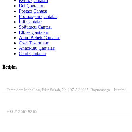
Evrak Çantaları
Bel Çantaları
Postacı Çantası
Promosyon Çantalar
İpli Çantalar
Soğutucu Çantası
Elbise Çantaları
Anne Bebek Çantaları
Özel Tasarımlar
Anaokulu Çantaları
Okul Çantaları
İletişim
ADRES
Terazidere Mahallesi, Filiz Sokak, No:197/A 34035, Bayrampaşa – İstanbul
TELEFON
+90 212 567 92 65
EMAIL