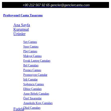
+90 212 567 92 65
gencler@genclercanta.com
Profesyonel Çanta Tasarımı
Ana Sayfa
Kurumsal
Ürünler
Sırt Çantası
Spor Çantası
Plaj Çantası
Makyaj Çantası
Evrak Laptop Çantaları
Bel Çantaları
Postacı Çantası
Promosyon Çantalar
İpli Çantalar
Soğutucu Çantası
Elbise Çantaları
Anne Bebek Çantaları
Özel Tasarımlar
Anaokulu Kreş Çantaları
Okul Çantaları
Fudela