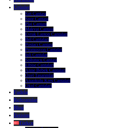
Ürünler
Sırt Çantası
Spor Çantası
Plaj Çantası
Makyaj Çantası
Evrak Laptop Çantaları
Bel Çantaları
Postacı Çantası
Promosyon Çantalar
İpli Çantalar
Soğutucu Çantası
Elbise Çantaları
Anne Bebek Çantaları
Özel Tasarımlar
Anaokulu Kreş Çantaları
Okul Çantaları
Fudela
Referanslar
Blog
İletişim
Türkçe