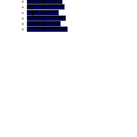
English
(
İngilizce
)
Deutsch
(
Almanca
)
العربية
(
Arapça
)
Français
(
Fransızca
)
Русский
(
Rusça
)
Español
(
İspanyolca
)