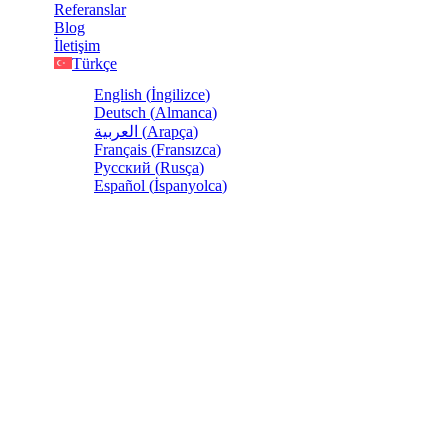
Referanslar
Blog
İletişim
Türkçe
English
(
İngilizce
)
Deutsch
(
Almanca
)
العربية
(
Arapça
)
Français
(
Fransızca
)
Русский
(
Rusça
)
Español
(
İspanyolca
)