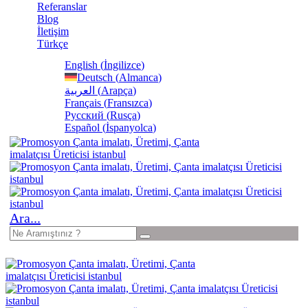
Referanslar
Blog
İletişim
Türkçe
English
(
İngilizce
)
Deutsch
(
Almanca
)
العربية
(
Arapça
)
Français
(
Fransızca
)
Русский
(
Rusça
)
Español
(
İspanyolca
)
Ara...