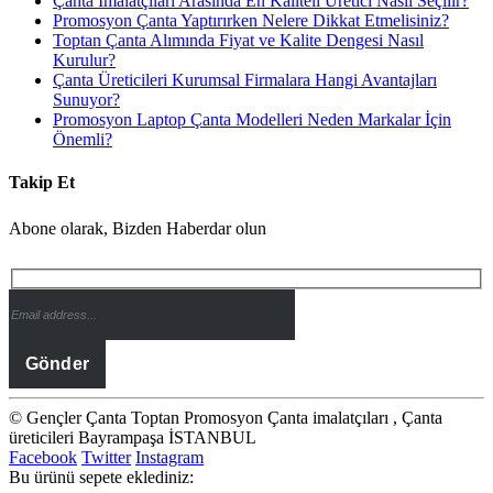
Çanta İmalatçıları Arasında En Kaliteli Üretici Nasıl Seçilir?
Promosyon Çanta Yaptırırken Nelere Dikkat Etmelisiniz?
Toptan Çanta Alımında Fiyat ve Kalite Dengesi Nasıl
Kurulur?
Çanta Üreticileri Kurumsal Firmalara Hangi Avantajları
Sunuyor?
Promosyon Laptop Çanta Modelleri Neden Markalar İçin
Önemli?
Takip Et
Abone olarak, Bizden Haberdar olun
© Gençler Çanta Toptan Promosyon Çanta imalatçıları , Çanta
üreticileri Bayrampaşa İSTANBUL
Facebook
Twitter
Instagram
Bu ürünü sepete eklediniz: