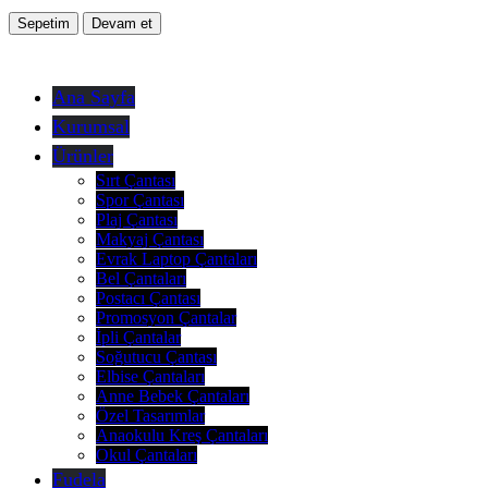
Sepetim
Devam et
Ana Sayfa
Kurumsal
Ürünler
Sırt Çantası
Spor Çantası
Plaj Çantası
Makyaj Çantası
Evrak Laptop Çantaları
Bel Çantaları
Postacı Çantası
Promosyon Çantalar
İpli Çantalar
Soğutucu Çantası
Elbise Çantaları
Anne Bebek Çantaları
Özel Tasarımlar
Anaokulu Kreş Çantaları
Okul Çantaları
Fudela