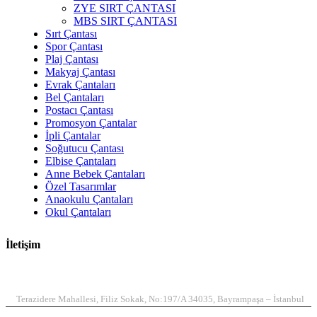
ZYE SIRT ÇANTASI
MBS SIRT ÇANTASI
Sırt Çantası
Spor Çantası
Plaj Çantası
Makyaj Çantası
Evrak Çantaları
Bel Çantaları
Postacı Çantası
Promosyon Çantalar
İpli Çantalar
Soğutucu Çantası
Elbise Çantaları
Anne Bebek Çantaları
Özel Tasarımlar
Anaokulu Çantaları
Okul Çantaları
İletişim
ADRES
Terazidere Mahallesi, Filiz Sokak, No:197/A 34035, Bayrampaşa – İstanbul