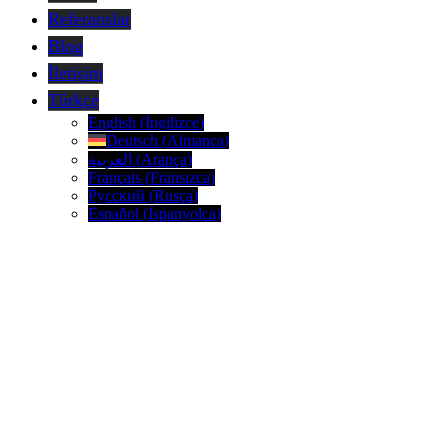
Referanslar
Blog
İletişim
Türkçe
English
(
İngilizce
)
Deutsch
(
Almanca
)
العربية
(
Arapça
)
Français
(
Fransızca
)
Русский
(
Rusça
)
Español
(
İspanyolca
)