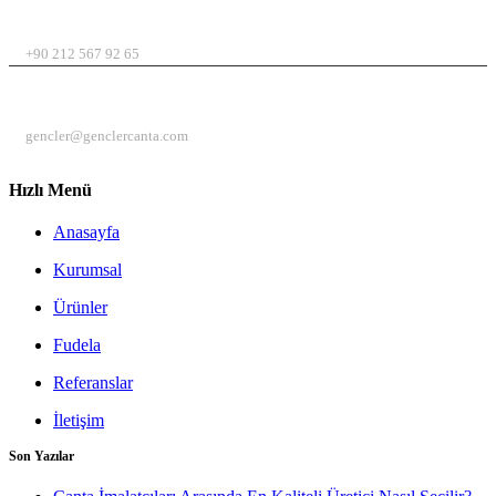
TELEFON
+90 212 567 92 65
EMAIL
gencler@genclercanta.com
Hızlı Menü
Anasayfa
Kurumsal
Ürünler
Fudela
Referanslar
İletişim
Son Yazılar