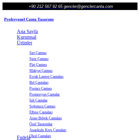
+90 212 567 92 65
gencler@genclercanta.com
Profesyonel Çanta Tasarımı
Ana Sayfa
Kurumsal
Ürünler
Sırt Çantası
Spor Çantası
Plaj Çantası
Makyaj Çantası
Evrak Laptop Çantaları
Bel Çantaları
Postacı Çantası
Promosyon Çantalar
İpli Çantalar
Soğutucu Çantası
Elbise Çantaları
Anne Bebek Çantaları
Özel Tasarımlar
Anaokulu Kreş Çantaları
Okul Çantaları
Fudela