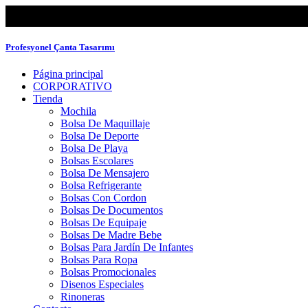
Profesyonel Çanta Tasarımı
Página principal
CORPORATIVO
Tienda
Mochila
Bolsa De Maquillaje
Bolsa De Deporte
Bolsa De Playa
Bolsas Escolares
Bolsa De Mensajero
Bolsa Refrigerante
Bolsas Con Cordon
Bolsas De Documentos
Bolsas De Equipaje
Bolsas De Madre Bebe
Bolsas Para Jardín De Infantes
Bolsas Para Ropa
Bolsas Promocionales
Disenos Especiales
Rinoneras