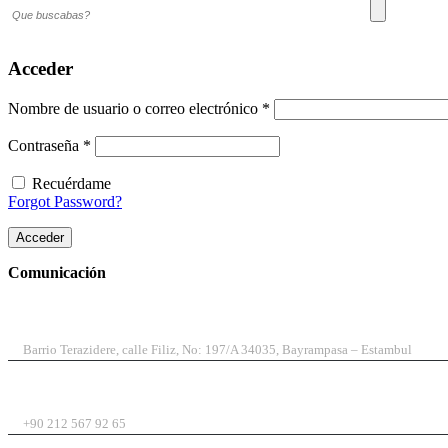
Acceder
Obligatorio
Nombre de usuario o correo electrónico
*
Obligatorio
Contraseña
*
Recuérdame
Forgot Password?
Acceder
Comunicación
DIRECCIÓN
Barrio Terazidere, calle Filiz, No: 197/A 34035, Bayrampasa – Estambul
TELÉFONO
+90 212 567 92 65