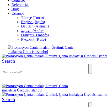
Contacto
Referencias
Blog
Español
Türkçe
(
Turco
)
English
(
Inglés
)
Deutsch
(
Alemán
)
العربية
(
Árabe
)
Français
(
Francés
)
Русский
(
Ruso
)
Search
Search