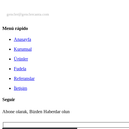
CORREO ELECTRÓNICO
gencler@genclercanta.com
Menú rápido
Anasayfa
Kurumsal
Ürünler
Fudela
Referanslar
İletişim
Seguir
Abone olarak, Bizden Haberdar olun