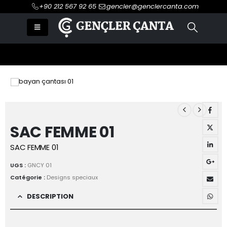
+90 212 567 92 65
gencler@genclercanta.com
SAC FEMME 01
SAC FEMME 01
UGS :
GNCY 01
Catégorie :
Designs speciaux
DESCRIPTION