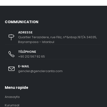
COMMUNICATION
ADRESSE
Quartier Terazidere, rue Filiz, n°&nbsp;197/A 34035,
Bayrampasa – Istanbul
TÉLÉPHONE
+90 212 567 92 65
E-MAIL
gencler@genclercanta.com
Menu rapide
Anasayfa
Kurumsal