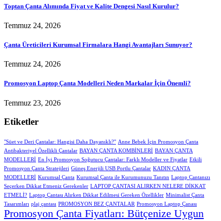
Toptan Çanta Alımında Fiyat ve Kalite Dengesi Nasıl Kurulur?
Temmuz 24, 2026
Çanta Üreticileri Kurumsal Firmalara Hangi Avantajları Sunuyor?
Temmuz 24, 2026
Promosyon Laptop Çanta Modelleri Neden Markalar İçin Önemli?
Temmuz 23, 2026
Etiketler
"Süet ve Deri Çantalar: Hangisi Daha Dayanıklı?"
Anne Bebek İçin Promosyon Çanta
Antibakteriyel Özellikli Çantalar
BAYAN ÇANTA KOMBİNLERİ
BAYAN ÇANTA
MODELLERİ
En İyi Promosyon Soğutucu Çantalar: Farklı Modeller ve Fiyatlar
Etkili
Promosyon Çanta Stratejileri
Güneş Enerjili USB Portlu Çantalar
KADIN ÇANTA
MODELLERİ
Kurumsal Çanta
Kurumsal Çanta ile Kurumunuzu Tanıtın
Laptop Çantanızı
Seçerken Dikkat Etmeniz Gerekenler
LAPTOP ÇANTASI ALIRKEN NELERE DİKKAT
ETMELİ?
Laptop Çantası Alırken Dikkat Edilmesi Gereken Özellikler
Minimalist Çanta
Tasarımları
plaj çantası
PROMOSYON BEZ ÇANTALAR
Promosyon Laptop Çanası
Promosyon Çanta Fiyatları: Bütçenize Uygun