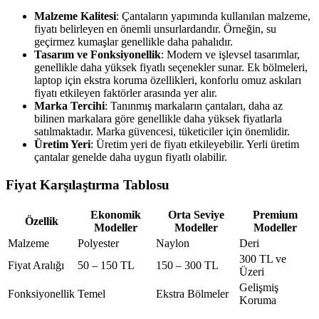
Malzeme Kalitesi
: Çantaların yapımında kullanılan malzeme,
fiyatı belirleyen en önemli unsurlardandır. Örneğin, su
geçirmez kumaşlar genellikle daha pahalıdır.
Tasarım ve Fonksiyonellik
: Modern ve işlevsel tasarımlar,
genellikle daha yüksek fiyatlı seçenekler sunar. Ek bölmeleri,
laptop için ekstra koruma özellikleri, konforlu omuz askıları
fiyatı etkileyen faktörler arasında yer alır.
Marka Tercihi
: Tanınmış markaların çantaları, daha az
bilinen markalara göre genellikle daha yüksek fiyatlarla
satılmaktadır. Marka güvencesi, tüketiciler için önemlidir.
Üretim Yeri
: Üretim yeri de fiyatı etkileyebilir. Yerli üretim
çantalar genelde daha uygun fiyatlı olabilir.
Fiyat Karşılaştırma Tablosu
Ekonomik
Orta Seviye
Premium
Özellik
Modeller
Modeller
Modeller
Malzeme
Polyester
Naylon
Deri
300 TL ve
Fiyat Aralığı
50 – 150 TL
150 – 300 TL
Üzeri
Gelişmiş
Fonksiyonellik
Temel
Ekstra Bölmeler
Koruma