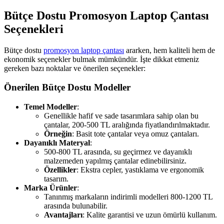
Bütçe Dostu Promosyon Laptop Çantası
Seçenekleri
Bütçe dostu
promosyon laptop çantası
ararken, hem kaliteli hem de
ekonomik seçenekler bulmak mümkündür. İşte dikkat etmeniz
gereken bazı noktalar ve önerilen seçenekler:
Önerilen Bütçe Dostu Modeller
Temel Modeller
:
Genellikle hafif ve sade tasarımlara sahip olan bu
çantalar, 200-500 TL aralığında fiyatlandırılmaktadır.
Örneğin
: Basit tote çantalar veya omuz çantaları.
Dayanıklı Materyal
:
500-800 TL arasında, su geçirmez ve dayanıklı
malzemeden yapılmış çantalar edinebilirsiniz.
Özellikler
: Ekstra cepler, yastıklama ve ergonomik
tasarım.
Marka Ürünler
:
Tanınmış markaların indirimli modelleri 800-1200 TL
arasında bulunabilir.
Avantajları
: Kalite garantisi ve uzun ömürlü kullanım.