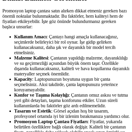
Promosyon laptop çantası satın alırken dikkat etmeniz gereken bazı
önemli noktalar bulunmaktadır. Bu faktörler, hem kaliteyi hem de
fiyatları etkileyebilir. İşte göz önünde bulundurmanız gereken
başlıca unsurlar:
Kullanım Amacı
: Çantayı hangi amaçla kullanacağınız,
seçimlerde belirleyici bir rol oynar. İşe gidip gelirken
kullanacaksanız, daha şık ve dayanıklı bir model tercih
etmelisiniz.
Malzeme Kalitesi
: Çantanın yapıldığı malzeme, dayanıklılığı
ve su geçirmezliği açısından büyük önem taşır. Özellikle
dışarıda kullanacaksanız, kaliteli ve hava koşullarına dayanıklı
materyaller seçmek önemlidir.
Kapacity
: Laptopunuzun boyutuna uygun bir çanta
seçmelisiniz. Aksi takdirde, çanta laptopunuzu yeterince
koruyamayabilir.
Konfor ve Taşıma Kolaylığı
: Çantanın omuz askısı ve tutma
yeri gibi detayları, taşıma konforunu etkiler. Uzun süreli
kullanımlarda bu faktörler göz ardı edilmemelidir.
Tasarım ve Estetik
: Görsel açıdan hoş bir tasarım,
profesyonel ortamda iyi bir izlenim bırakmanıza yardımcı olur.
Promosyon Laptop Çantası Fiyatları
: Fiyatlar, yukarıda
belirtilen özelliklere bağlı olarak değişir. Kaliteli bir çantanın