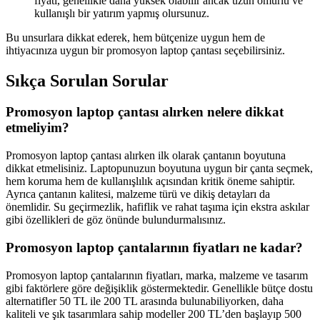
fiyatı, genellikle daha yüksek olabilir ancak uzun ömürlü ve
kullanışlı bir yatırım yapmış olursunuz.
Bu unsurlara dikkat ederek, hem bütçenize uygun hem de
ihtiyacınıza uygun bir promosyon laptop çantası seçebilirsiniz.
Sıkça Sorulan Sorular
Promosyon laptop çantası alırken nelere dikkat
etmeliyim?
Promosyon laptop çantası alırken ilk olarak çantanın boyutuna
dikkat etmelisiniz. Laptopunuzun boyutuna uygun bir çanta seçmek,
hem koruma hem de kullanışlılık açısından kritik öneme sahiptir.
Ayrıca çantanın kalitesi, malzeme türü ve dikiş detayları da
önemlidir. Su geçirmezlik, hafiflik ve rahat taşıma için ekstra askılar
gibi özellikleri de göz önünde bulundurmalısınız.
Promosyon laptop çantalarının fiyatları ne kadar?
Promosyon laptop çantalarının fiyatları, marka, malzeme ve tasarım
gibi faktörlere göre değişiklik göstermektedir. Genellikle bütçe dostu
alternatifler 50 TL ile 200 TL arasında bulunabiliyorken, daha
kaliteli ve şık tasarımlara sahip modeller 200 TL’den başlayıp 500