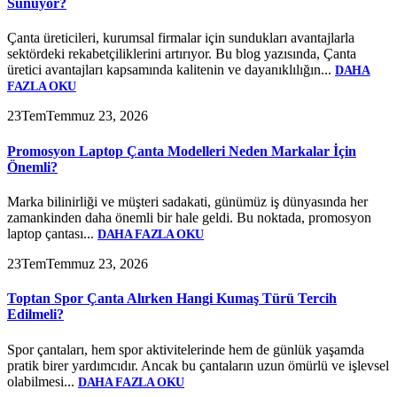
Sunuyor?
Çanta üreticileri, kurumsal firmalar için sundukları avantajlarla
sektördeki rekabetçiliklerini artırıyor. Bu blog yazısında, Çanta
üretici avantajları kapsamında kalitenin ve dayanıklılığın...
DAHA
FAZLA OKU
23
Tem
Temmuz 23, 2026
Promosyon Laptop Çanta Modelleri Neden Markalar İçin
Önemli?
Marka bilinirliği ve müşteri sadakati, günümüz iş dünyasında her
zamankinden daha önemli bir hale geldi. Bu noktada, promosyon
laptop çantası...
DAHA FAZLA OKU
23
Tem
Temmuz 23, 2026
Toptan Spor Çanta Alırken Hangi Kumaş Türü Tercih
Edilmeli?
Spor çantaları, hem spor aktivitelerinde hem de günlük yaşamda
pratik birer yardımcıdır. Ancak bu çantaların uzun ömürlü ve işlevsel
olabilmesi...
DAHA FAZLA OKU