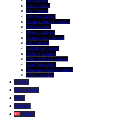
Sırt Çantası
Spor Çantası
Plaj Çantası
Makyaj Çantası
Evrak Laptop Çantaları
Bel Çantaları
Postacı Çantası
Promosyon Çantalar
İpli Çantalar
Soğutucu Çantası
Elbise Çantaları
Anne Bebek Çantaları
Özel Tasarımlar
Anaokulu Kreş Çantaları
Okul Çantaları
Fudela
Referanslar
Blog
İletişim
Türkçe