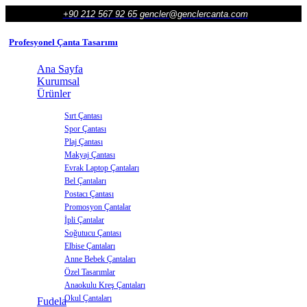
+90 212 567 92 65
gencler@genclercanta.com
Profesyonel Çanta Tasarımı
Ana Sayfa
Kurumsal
Ürünler
Sırt Çantası
Spor Çantası
Plaj Çantası
Makyaj Çantası
Evrak Laptop Çantaları
Bel Çantaları
Postacı Çantası
Promosyon Çantalar
İpli Çantalar
Soğutucu Çantası
Elbise Çantaları
Anne Bebek Çantaları
Özel Tasarımlar
Anaokulu Kreş Çantaları
Okul Çantaları
Fudela