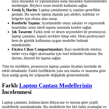
suya dayanıklı ve yıpranmalara karşı dayanıklı malzemelerden
üretilmiştir. Böylece uzun ömürlü kullanım sağlar.
Geniş İç Hacim
: Laptop çantalarının iç yapıları genellikle
geniştir. Bu sayede laptop dışında şarj aletleri, kablolar ve
belgeler için ekstra alan sunar.
Konforlu Taşıma
: Ayarlanabilir omuz askıları ve ergonomik
tasarımlar, uzun süreli taşıma sırasında konfor sağlar.
Şık Tasarım
: Farklı renk ve desen seçenekleri ile promosyon
laptop çantaları, kişisel zevklere hitap eder. Hem profesyonel
hem de günlük kullanıma uygun modeller bulmak
mümkündür.
Ekstra Cihaz Compartmanları
: Bazı modellerde telefon,
tablet veya diğer aksesuarlar için özel bölümler bulunur. Bu
durum, düzenli bir taşıma sağlar.
Tüm bu özellikler, promosyon laptop çantası fiyatları üzerinde de
etkili olmaktadır. Farklı özelliklerin yanı sıra marka ve tasarıma göre
fiyat aralığı geniş bir yelpazede değişiklik göstermektedir.
Farklı
Laptop Çantası Modellerinin
İncelenmesi
Laptop çantaları, kullanıcıların ihtiyacına ve tarzına göre çeşitli
modellerde sunulmaktadır. Bu modellerin her biri farklı avantajlar ve