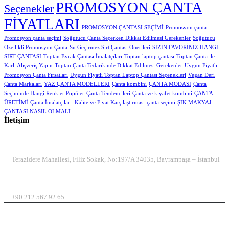
PROMOSYON ÇANTA
Seçenekler
FİYATLARI
PROMOSYON ÇANTASI SEÇİMİ
Promosyon çanta
Promosyon çanta seçimi
Soğutucu Çanta Seçerken Dikkat Edilmesi Gerekenler
Soğutucu
Özellikli Promosyon Çanta
Su Geçirmez Sırt Çantası Önerileri
SİZİN FAVORİNİZ HANGİ
SIRT ÇANTASI
Toptan Evrak Çantası İmalatçıları
Toptan laptop çantası
Toptan Çanta ile
Karlı Alışveriş Yapın
Toptan Çanta Tedarikinde Dikkat Edilmesi Gerekenler
Uygun Fiyatlı
Promosyon Çanta Fırsatları
Uygun Fiyatlı Toptan Laptop Çantası Seçenekleri
Vegan Deri
Çanta Markaları
YAZ ÇANTA MODELLERİ
Çanta kombini
ÇANTA MODASI
Çanta
Seçiminde Hangi Renkler Popüler
Çanta Tendencileri
Çanta ve kıyafet kombini
ÇANTA
ÜRETİMİ
Çanta İmalatçıları: Kalite ve Fiyat Karşılaştırması
çanta seçimi
ŞIK MAKYAJ
ÇANTASI NASIL OLMALI
İletişim
ADRES
Terazidere Mahallesi, Filiz Sokak, No:197/A 34035, Bayrampaşa – İstanbul
TELEFON
+90 212 567 92 65
EMAIL