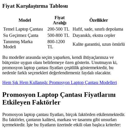
Fiyat Karşılaştırma Tablosu
Fiyat
Model
Özellikler
Aralığı
Temel Laptop Çantası
200-500 TL
Hafif, sade, sınırlı depolama
Su Geçirmez Çanta
500-800 TL
Dayanıklı, ekstra cepler
Tanınmış Marka
800-1200
Kalite garantisi, uzun ömürlü
Modeli
TL
Bu modeller arasında seçim yaparken, kendi ihtiyaçlarınıza ve
bütçenize uygun olanı belirlemeye özen gösterin. Unutmayın ki,
promosyon laptop çantası fiyatları çeşitlilik göstermektedir, bu
nedenle farklı seçenekleri değerlendirmeniz faydalı olacaktır.
Hem Şık Hem Kullanışlı: Promosyon Laptop Çantası Modelleri
Promosyon Laptop Çantası Fiyatlarını
Etkileyen Faktörler
Promosyon laptop çantası fiyatları, birçok faktörden etkilenmektedir.
Bu faktörler, çantanın kalitesi, markası ve tasarımı gibi unsurları
içermektedir. İşte bu fiyatların üzerinde etkili olan başlıca kriterler: