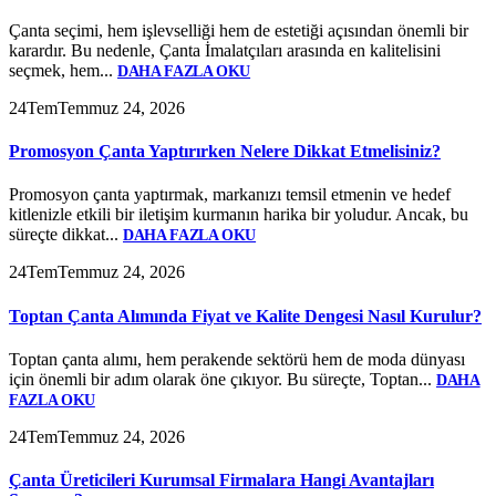
Çanta seçimi, hem işlevselliği hem de estetiği açısından önemli bir
karardır. Bu nedenle, Çanta İmalatçıları arasında en kalitelisini
seçmek, hem...
DAHA FAZLA OKU
24
Tem
Temmuz 24, 2026
Promosyon Çanta Yaptırırken Nelere Dikkat Etmelisiniz?
Promosyon çanta yaptırmak, markanızı temsil etmenin ve hedef
kitlenizle etkili bir iletişim kurmanın harika bir yoludur. Ancak, bu
süreçte dikkat...
DAHA FAZLA OKU
24
Tem
Temmuz 24, 2026
Toptan Çanta Alımında Fiyat ve Kalite Dengesi Nasıl Kurulur?
Toptan çanta alımı, hem perakende sektörü hem de moda dünyası
için önemli bir adım olarak öne çıkıyor. Bu süreçte, Toptan...
DAHA
FAZLA OKU
24
Tem
Temmuz 24, 2026
Çanta Üreticileri Kurumsal Firmalara Hangi Avantajları