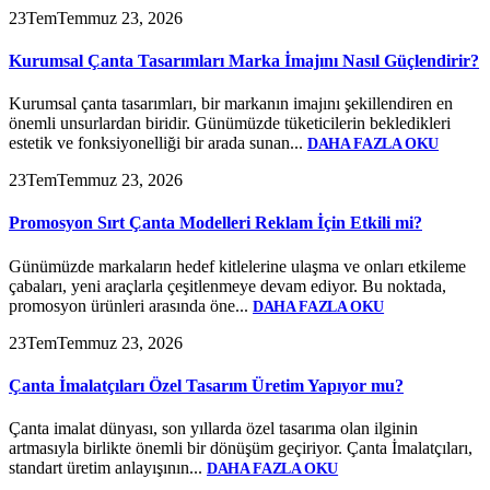
23
Tem
Temmuz 23, 2026
Kurumsal Çanta Tasarımları Marka İmajını Nasıl Güçlendirir?
Kurumsal çanta tasarımları, bir markanın imajını şekillendiren en
önemli unsurlardan biridir. Günümüzde tüketicilerin bekledikleri
estetik ve fonksiyonelliği bir arada sunan...
DAHA FAZLA OKU
23
Tem
Temmuz 23, 2026
Promosyon Sırt Çanta Modelleri Reklam İçin Etkili mi?
Günümüzde markaların hedef kitlelerine ulaşma ve onları etkileme
çabaları, yeni araçlarla çeşitlenmeye devam ediyor. Bu noktada,
promosyon ürünleri arasında öne...
DAHA FAZLA OKU
23
Tem
Temmuz 23, 2026
Çanta İmalatçıları Özel Tasarım Üretim Yapıyor mu?
Çanta imalat dünyası, son yıllarda özel tasarıma olan ilginin
artmasıyla birlikte önemli bir dönüşüm geçiriyor. Çanta İmalatçıları,
standart üretim anlayışının...
DAHA FAZLA OKU