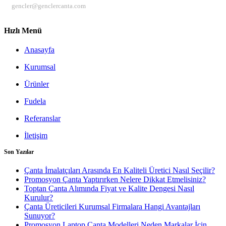
gencler@genclercanta.com
Hızlı Menü
Anasayfa
Kurumsal
Ürünler
Fudela
Referanslar
İletişim
Son Yazılar
Çanta İmalatçıları Arasında En Kaliteli Üretici Nasıl Seçilir?
Promosyon Çanta Yaptırırken Nelere Dikkat Etmelisiniz?
Toptan Çanta Alımında Fiyat ve Kalite Dengesi Nasıl
Kurulur?
Çanta Üreticileri Kurumsal Firmalara Hangi Avantajları
Sunuyor?
Promosyon Laptop Çanta Modelleri Neden Markalar İçin