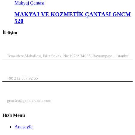
Makyaj Çantası
MAKYAJ VE KOZMETİK ÇANTASI GNCM
520
İletişim
ADRES
Terazidere Mahallesi, Filiz Sokak, No:197/A 34035, Bayrampaşa – İstanbul
TELEFON
+90 212 567 92 65
EMAIL
gencler@genclercanta.com
Hızlı Menü
Anasayfa