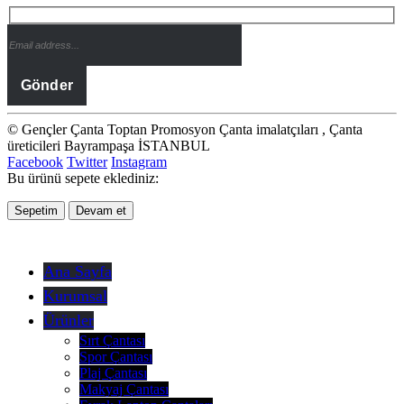
© Gençler Çanta Toptan Promosyon Çanta imalatçıları , Çanta
üreticileri Bayrampaşa İSTANBUL
Facebook
Twitter
Instagram
Bu ürünü sepete eklediniz:
Sepetim
Devam et
Ana Sayfa
Kurumsal
Ürünler
Sırt Çantası
Spor Çantası
Plaj Çantası
Makyaj Çantası