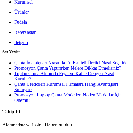
Kurumsal
Ürünler
Fudela
Referanslar
İletişim
Son Yazılar
Çanta İmalatçıları Arasında En Kaliteli Üretici Nasıl Seçilir?
Promosyon Çanta Yaptırırken Nelere Dikkat Etmelisiniz?
Toptan Çanta Alımında Fiyat ve Kalite Dengesi Nasıl
Kurulur?
Çanta Üreticileri Kurumsal Firmalara Hangi Avantajları
Sunuyor?
Promosyon Laptop Çanta Modelleri Neden Markalar İçin
Önemli?
Takip Et
Abone olarak, Bizden Haberdar olun