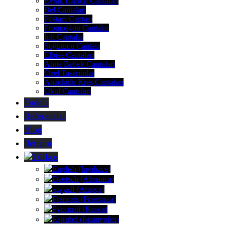
Evrak Laptop Çantaları
Bel Çantaları
Postacı Çantası
Promosyon Çantalar
İpli Çantalar
Soğutucu Çantası
Elbise Çantaları
Anne Bebek Çantaları
Özel Tasarımlar
Anaokulu Kreş Çantaları
Okul Çantaları
Fudela
Referanslar
Blog
İletişim
Türkçe
English
(
İngilizce
)
Deutsch
(
Almanca
)
العربية
(
Arapça
)
Français
(
Fransızca
)
Русский
(
Rusça
)
Español
(
İspanyolca
)