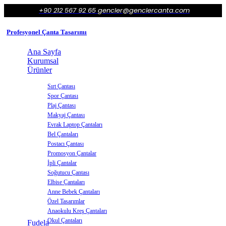
+90 212 567 92 65
gencler@genclercanta.com
Profesyonel Çanta Tasarımı
Ana Sayfa
Kurumsal
Ürünler
Sırt Çantası
Spor Çantası
Plaj Çantası
Makyaj Çantası
Evrak Laptop Çantaları
Bel Çantaları
Postacı Çantası
Promosyon Çantalar
İpli Çantalar
Soğutucu Çantası
Elbise Çantaları
Anne Bebek Çantaları
Özel Tasarımlar
Anaokulu Kreş Çantaları
Okul Çantaları
Fudela