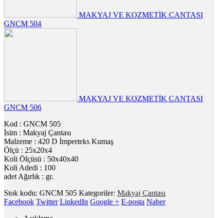
MAKYAJ VE KOZMETİK ÇANTASI
GNCM 504
MAKYAJ VE KOZMETİK ÇANTASI
GNCM 506
Kod : GNCM 505
İsim : Makyaj Çantası
Malzeme : 420 D İmperteks Kumaş
Ölçü : 25x20x4
Koli Ölçüsü : 50x40x40
Koli Adedi : 100
adet Ağırlık : gr.
Stok kodu:
GNCM 505
Kategoriler:
Makyaj Çantası
Facebook
Twitter
LinkedIn
Google +
E-posta
Naber