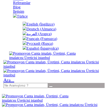
Referanslar
Blog
İletişim
Türkçe
English
(
İngilizce
)
Deutsch
(
Almanca
)
العربية
(
Arapça
)
Français
(
Fransızca
)
Русский
(
Rusça
)
Español
(
İspanyolca
)
Ara...