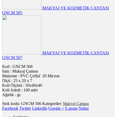
MAKYAJ VE KOZMETİK ÇANTASI
GNCM 505
MAKYAJ VE KOZMETİK ÇANTASI
GNCM 507
Kod : GNCM 506
İsim : Makyaj Çantası
Malzeme : PVC Çeffaf 20 Micron
Ölçü : 25 x 20 x 7
Koli Ölçüsü : 50x40x40
Koli Adedi : 100 adet
Ağırlık : gr.
Stok kodu:
GNCM 506
Kategoriler:
Makyaj Çantası
Facebook
Twitter
LinkedIn
Google +
E-posta
Naber