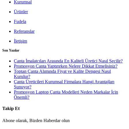
Kurumsal
Ürünler
Fudela
Referanslar
İletişim
Son Yazılar
Çanta İmalatçıları Arasında En Kaliteli Üretici Nasıl Seçilir?
Promosyon Çanta Yaptırırken Nelere Dikkat Etmelisiniz?
Toptan Çanta Alımında Fiyat ve Kalite Dengesi Nasıl
Kurulur?
Çanta Üreticileri Kurumsal Firmalara Hangi Avantajları
Sunuyor?
Promosyon Laptop Çanta Modelleri Neden Markalar İçin
Önemli?
Takip Et
Abone olarak, Bizden Haberdar olun