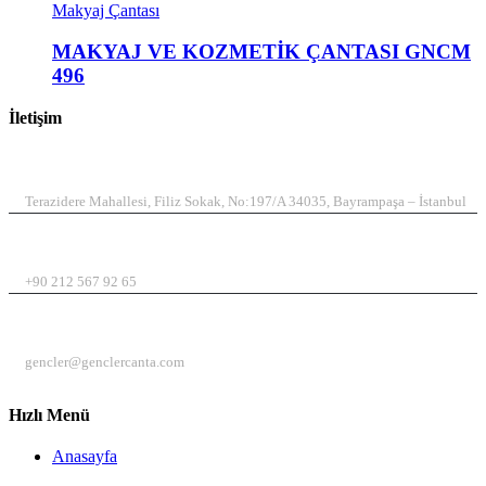
Makyaj Çantası
MAKYAJ VE KOZMETİK ÇANTASI GNCM
496
İletişim
ADRES
Terazidere Mahallesi, Filiz Sokak, No:197/A 34035, Bayrampaşa – İstanbul
TELEFON
+90 212 567 92 65
EMAIL
gencler@genclercanta.com
Hızlı Menü
Anasayfa