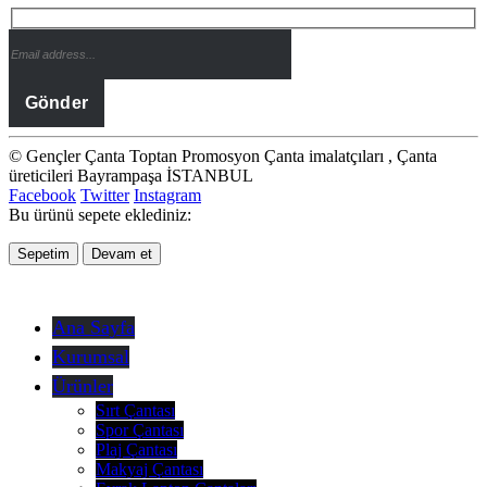
© Gençler Çanta Toptan Promosyon Çanta imalatçıları , Çanta
üreticileri Bayrampaşa İSTANBUL
Facebook
Twitter
Instagram
Bu ürünü sepete eklediniz:
Sepetim
Devam et
Ana Sayfa
Kurumsal
Ürünler
Sırt Çantası
Spor Çantası
Plaj Çantası
Makyaj Çantası