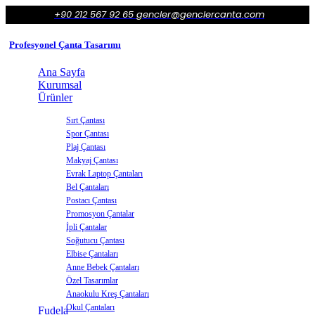
+90 212 567 92 65
gencler@genclercanta.com
Profesyonel Çanta Tasarımı
Ana Sayfa
Kurumsal
Ürünler
Sırt Çantası
Spor Çantası
Plaj Çantası
Makyaj Çantası
Evrak Laptop Çantaları
Bel Çantaları
Postacı Çantası
Promosyon Çantalar
İpli Çantalar
Soğutucu Çantası
Elbise Çantaları
Anne Bebek Çantaları
Özel Tasarımlar
Anaokulu Kreş Çantaları
Okul Çantaları
Fudela