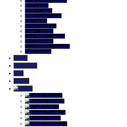
Evrak Laptop Çantaları
Bel Çantaları
Postacı Çantası
Promosyon Çantalar
İpli Çantalar
Soğutucu Çantası
Elbise Çantaları
Anne Bebek Çantaları
Özel Tasarımlar
Anaokulu Kreş Çantaları
Okul Çantaları
Fudela
Referanslar
Blog
İletişim
Türkçe
English
(
İngilizce
)
Deutsch
(
Almanca
)
العربية
(
Arapça
)
Français
(
Fransızca
)
Русский
(
Rusça
)
Español
(
İspanyolca
)