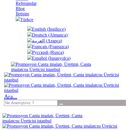
Referanslar
Blog
İletişim
Türkçe
English
(
İngilizce
)
Deutsch
(
Almanca
)
العربية
(
Arapça
)
Français
(
Fransızca
)
Русский
(
Rusça
)
Español
(
İspanyolca
)
Ara...