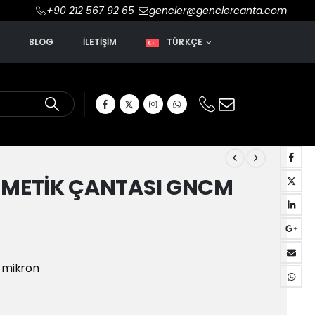
+90 212 567 92 65
gencler@genclercanta.com
R
BLOG
İLETIŞIM
TÜRKÇE
ZMETİK ÇANTASI GNCM
0 mikron