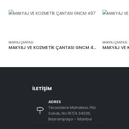
MAKYAJ ÇANTASI
MAKYAJ ÇANTASI
MAKYAJ VE KOZMETİK ÇANTASI GNCM 497
İLETIŞIM
ADRES
Terazidere Mahallesi, Filiz
Sokak, No:197/A 34035,
Bayrampaşa – İstanbul