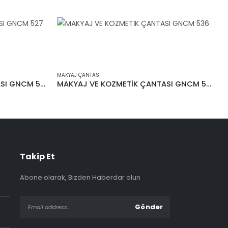
MAKYAJ ÇANTASI
M
MAKYAJ VE KOZMETİK ÇANTASI GNCM 527
MAKYAJ VE KOZMETİK ÇANTASI GNCM 536
Takip Et
Abone olarak, Bizden Haberdar olun