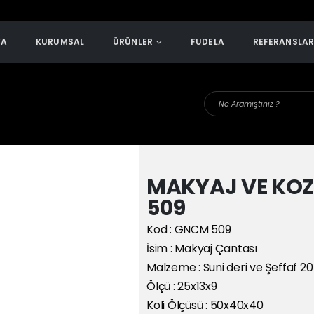
FA
KURUMSAL
ÜRÜNLER
FUDELA
REFERANSLA
MAKYAJ VE KO
509
Kod : GNCM 509
İsim : Makyaj Çantası
Malzeme : Suni deri ve Şeffaf 2
Ölçü : 25x13x9
Koli Ölçüsü : 50x40x40