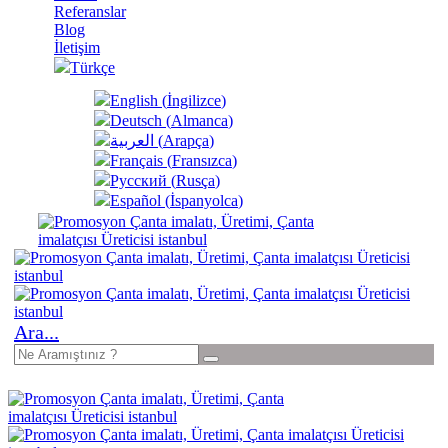
Referanslar
Blog
İletişim
Türkçe
English
(
İngilizce
)
Deutsch
(
Almanca
)
العربية
(
Arapça
)
Français
(
Fransızca
)
Русский
(
Rusça
)
Español
(
İspanyolca
)
Ara...