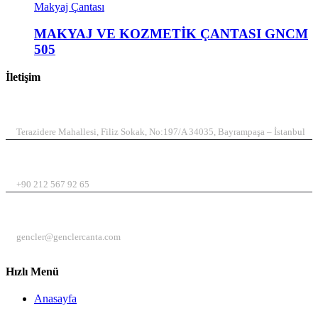
Makyaj Çantası
MAKYAJ VE KOZMETİK ÇANTASI GNCM
505
İletişim
ADRES
Terazidere Mahallesi, Filiz Sokak, No:197/A 34035, Bayrampaşa – İstanbul
TELEFON
+90 212 567 92 65
EMAIL
gencler@genclercanta.com
Hızlı Menü
Anasayfa