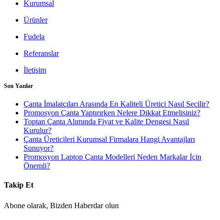
Kurumsal
Ürünler
Fudela
Referanslar
İletişim
Son Yazılar
Çanta İmalatçıları Arasında En Kaliteli Üretici Nasıl Seçilir?
Promosyon Çanta Yaptırırken Nelere Dikkat Etmelisiniz?
Toptan Çanta Alımında Fiyat ve Kalite Dengesi Nasıl
Kurulur?
Çanta Üreticileri Kurumsal Firmalara Hangi Avantajları
Sunuyor?
Promosyon Laptop Çanta Modelleri Neden Markalar İçin
Önemli?
Takip Et
Abone olarak, Bizden Haberdar olun