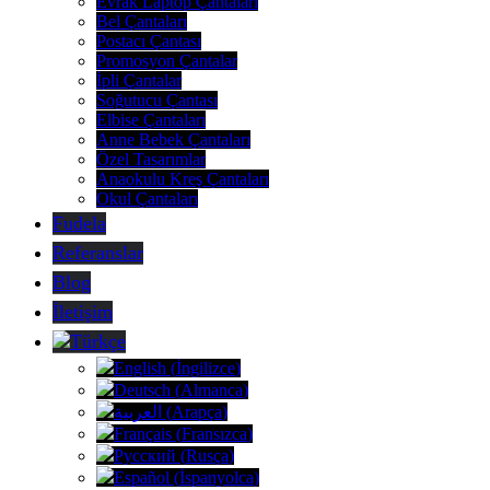
Evrak Laptop Çantaları
Bel Çantaları
Postacı Çantası
Promosyon Çantalar
İpli Çantalar
Soğutucu Çantası
Elbise Çantaları
Anne Bebek Çantaları
Özel Tasarımlar
Anaokulu Kreş Çantaları
Okul Çantaları
Fudela
Referanslar
Blog
İletişim
Türkçe
English
(
İngilizce
)
Deutsch
(
Almanca
)
العربية
(
Arapça
)
Français
(
Fransızca
)
Русский
(
Rusça
)
Español
(
İspanyolca
)