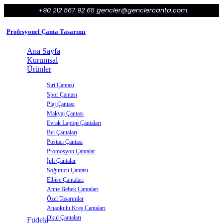
+90 212 567 92 65
gencler@genclercanta.com
Profesyonel Çanta Tasarımı
Ana Sayfa
Kurumsal
Ürünler
Sırt Çantası
Spor Çantası
Plaj Çantası
Makyaj Çantası
Evrak Laptop Çantaları
Bel Çantaları
Postacı Çantası
Promosyon Çantalar
İpli Çantalar
Soğutucu Çantası
Elbise Çantaları
Anne Bebek Çantaları
Özel Tasarımlar
Anaokulu Kreş Çantaları
Okul Çantaları
Fudela