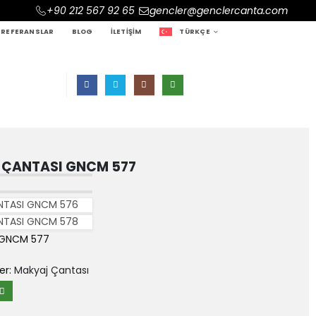
+90 212 567 92 65
gencler@genclercanta.com
REFERANSLAR
BLOG
İLETIŞIM
TÜRKÇE
 ÇANTASI GNCM 577
NTASI GNCM 576
NTASI GNCM 578
 GNCM 577
er:
Makyaj Çantası