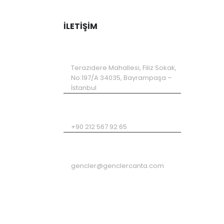
İLETIŞIM
ADRES
Terazidere Mahallesi, Filiz Sokak,
No:197/A 34035, Bayrampaşa –
İstanbul
TELEFON
+90 212 567 92 65
EMAIL
gencler@genclercanta.com