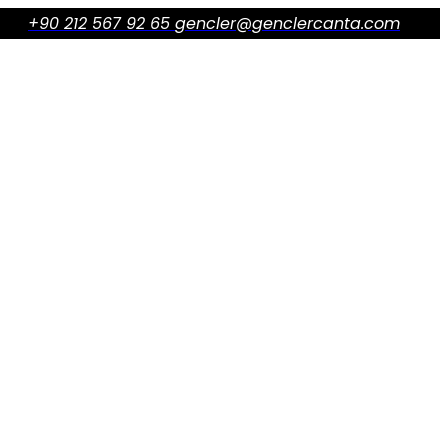
+90 212 567 92 65
gencler@genclercanta.com