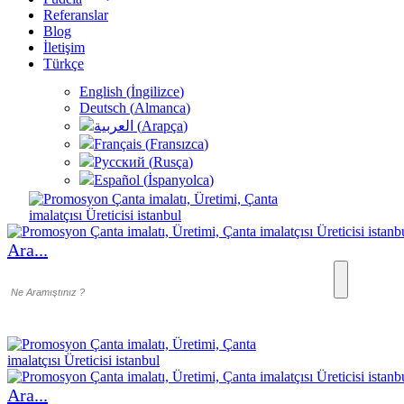
Referanslar
Blog
İletişim
Türkçe
English
(
İngilizce
)
Deutsch
(
Almanca
)
العربية
(
Arapça
)
Français
(
Fransızca
)
Русский
(
Rusça
)
Español
(
İspanyolca
)
Ara...
Ara...