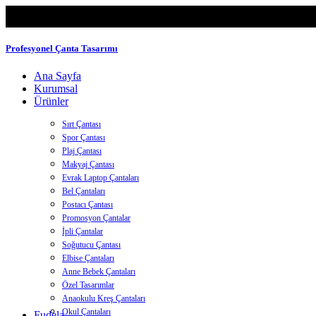
Profesyonel Çanta Tasarımı
Ana Sayfa
Kurumsal
Ürünler
Sırt Çantası
Spor Çantası
Plaj Çantası
Makyaj Çantası
Evrak Laptop Çantaları
Bel Çantaları
Postacı Çantası
Promosyon Çantalar
İpli Çantalar
Soğutucu Çantası
Elbise Çantaları
Anne Bebek Çantaları
Özel Tasarımlar
Anaokulu Kreş Çantaları
Okul Çantaları
Fudela