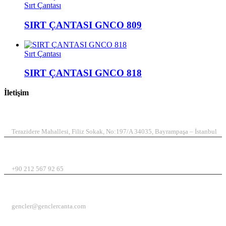
Sırt Çantası
SIRT ÇANTASI GNCO 809
Sırt Çantası
SIRT ÇANTASI GNCO 818
İletişim
ADRES
Terazidere Mahallesi, Filiz Sokak, No:197/A 34035, Bayrampaşa – İstanbul
TELEFON
+90 212 567 92 65
EMAIL
gencler@genclercanta.com