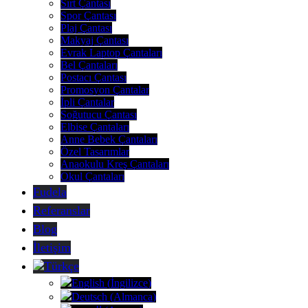
Sırt Çantası
Spor Çantası
Plaj Çantası
Makyaj Çantası
Evrak Laptop Çantaları
Bel Çantaları
Postacı Çantası
Promosyon Çantalar
İpli Çantalar
Soğutucu Çantası
Elbise Çantaları
Anne Bebek Çantaları
Özel Tasarımlar
Anaokulu Kreş Çantaları
Okul Çantaları
Fudela
Referanslar
Blog
İletişim
Türkçe
English
(
İngilizce
)
Deutsch
(
Almanca
)