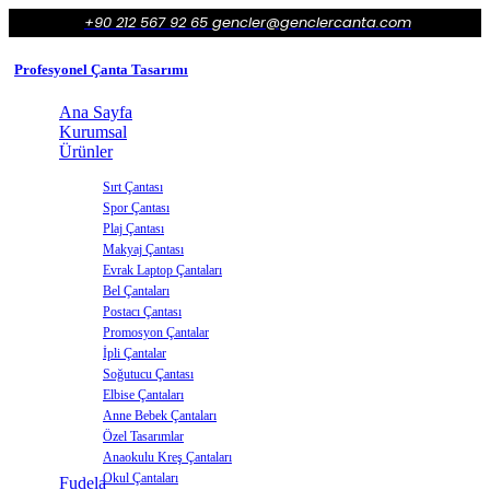
+90 212 567 92 65
gencler@genclercanta.com
Profesyonel Çanta Tasarımı
Ana Sayfa
Kurumsal
Ürünler
Sırt Çantası
Spor Çantası
Plaj Çantası
Makyaj Çantası
Evrak Laptop Çantaları
Bel Çantaları
Postacı Çantası
Promosyon Çantalar
İpli Çantalar
Soğutucu Çantası
Elbise Çantaları
Anne Bebek Çantaları
Özel Tasarımlar
Anaokulu Kreş Çantaları
Okul Çantaları
Fudela