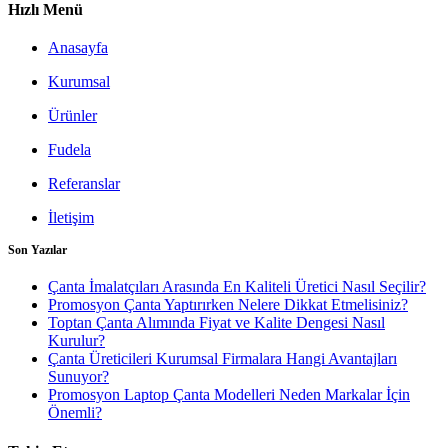
Hızlı Menü
Anasayfa
Kurumsal
Ürünler
Fudela
Referanslar
İletişim
Son Yazılar
Çanta İmalatçıları Arasında En Kaliteli Üretici Nasıl Seçilir?
Promosyon Çanta Yaptırırken Nelere Dikkat Etmelisiniz?
Toptan Çanta Alımında Fiyat ve Kalite Dengesi Nasıl
Kurulur?
Çanta Üreticileri Kurumsal Firmalara Hangi Avantajları
Sunuyor?
Promosyon Laptop Çanta Modelleri Neden Markalar İçin
Önemli?