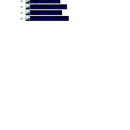
العربية
(
Arapça
)
Français
(
Fransızca
)
Русский
(
Rusça
)
Español
(
İspanyolca
)