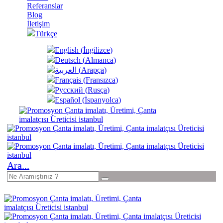
Referanslar
Blog
İletişim
Türkçe
English
(
İngilizce
)
Deutsch
(
Almanca
)
العربية
(
Arapça
)
Français
(
Fransızca
)
Русский
(
Rusça
)
Español
(
İspanyolca
)
Ara...