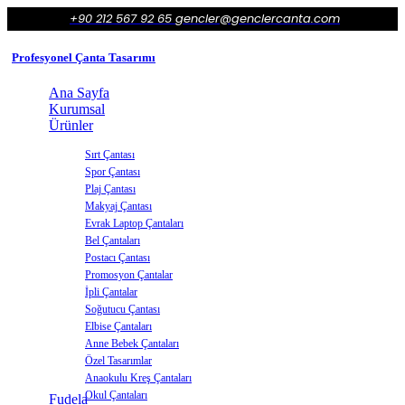
+90 212 567 92 65
gencler@genclercanta.com
Profesyonel Çanta Tasarımı
Ana Sayfa
Kurumsal
Ürünler
Sırt Çantası
Spor Çantası
Plaj Çantası
Makyaj Çantası
Evrak Laptop Çantaları
Bel Çantaları
Postacı Çantası
Promosyon Çantalar
İpli Çantalar
Soğutucu Çantası
Elbise Çantaları
Anne Bebek Çantaları
Özel Tasarımlar
Anaokulu Kreş Çantaları
Okul Çantaları
Fudela