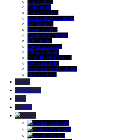
Spor Çantası
Plaj Çantası
Makyaj Çantası
Evrak Laptop Çantaları
Bel Çantaları
Postacı Çantası
Promosyon Çantalar
İpli Çantalar
Soğutucu Çantası
Elbise Çantaları
Anne Bebek Çantaları
Özel Tasarımlar
Anaokulu Kreş Çantaları
Okul Çantaları
Fudela
Referanslar
Blog
İletişim
Türkçe
English
(
İngilizce
)
Deutsch
(
Almanca
)
العربية
(
Arapça
)