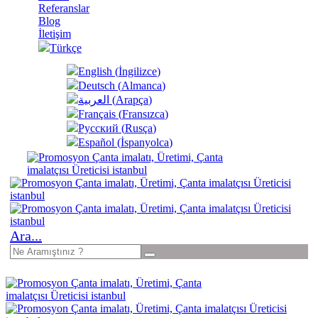
Referanslar
Blog
İletişim
Türkçe
English
(
İngilizce
)
Deutsch
(
Almanca
)
العربية
(
Arapça
)
Français
(
Fransızca
)
Русский
(
Rusça
)
Español
(
İspanyolca
)
Ara...