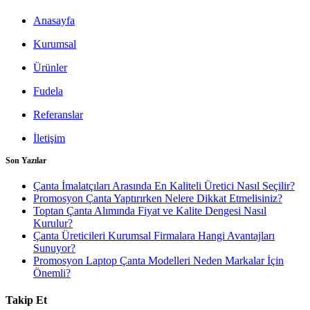
Anasayfa
Kurumsal
Ürünler
Fudela
Referanslar
İletişim
Son Yazılar
Çanta İmalatçıları Arasında En Kaliteli Üretici Nasıl Seçilir?
Promosyon Çanta Yaptırırken Nelere Dikkat Etmelisiniz?
Toptan Çanta Alımında Fiyat ve Kalite Dengesi Nasıl
Kurulur?
Çanta Üreticileri Kurumsal Firmalara Hangi Avantajları
Sunuyor?
Promosyon Laptop Çanta Modelleri Neden Markalar İçin
Önemli?
Takip Et