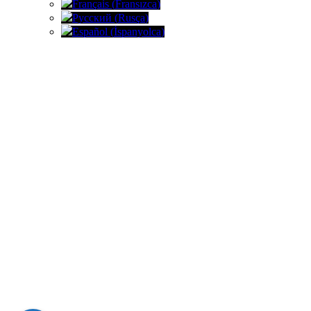
Français
(
Fransızca
)
Русский
(
Rusça
)
Español
(
İspanyolca
)