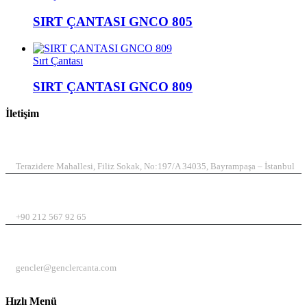
SIRT ÇANTASI GNCO 805
Sırt Çantası
SIRT ÇANTASI GNCO 809
İletişim
ADRES
Terazidere Mahallesi, Filiz Sokak, No:197/A 34035, Bayrampaşa – İstanbul
TELEFON
+90 212 567 92 65
EMAIL
gencler@genclercanta.com
Hızlı Menü