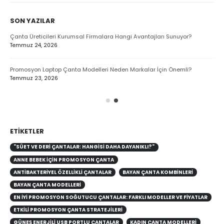
SON YAZILAR
Çanta Üreticileri Kurumsal Firmalara Hangi Avantajları Sunuyor?
Çan
Temmuz 24, 2026
Tem
Promosyon Laptop Çanta Modelleri Neden Markalar İçin Önemli?
Pro
Temmuz 23, 2026
Tem
Top
Tem
ETIKETLER
"SÜET VE DERI ÇANTALAR: HANGISI DAHA DAYANIKLI?"
ANNE BEBEK İÇIN PROMOSYON ÇANTA
ANTIBAKTERIYEL ÖZELLIKLI ÇANTALAR
BAYAN ÇANTA KOMBİNLERİ
BAYAN ÇANTA MODELLERİ
EN İYI PROMOSYON SOĞUTUCU ÇANTALAR: FARKLI MODELLER VE FIYATLAR
ETKILI PROMOSYON ÇANTA STRATEJILERI
GÜNEŞ ENERJILI USB PORTLU ÇANTALAR
KADIN ÇANTA MODELLERİ