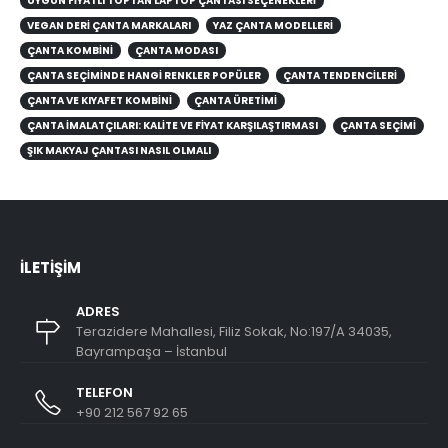
VEGAN DERI ÇANTA MARKALARI
YAZ ÇANTA MODELLERİ
ÇANTA KOMBINI
ÇANTA MODASI
ÇANTA SEÇIMINDE HANGI RENKLER POPÜLER
ÇANTA TENDENCILERI
ÇANTA VE KIYAFET KOMBINI
ÇANTA ÜRETİMİ
ÇANTA İMALATÇILARI: KALITE VE FIYAT KARŞILAŞTIRMASI
ÇANTA SEÇIMI
ŞIK MAKYAJ ÇANTASI NASIL OLMALI
İLETIŞIM
ADRES
Terazidere Mahallesi, Filiz Sokak, No:197/A 34035,
Bayrampaşa – İstanbul
TELEFON
+90 212 567 92 65