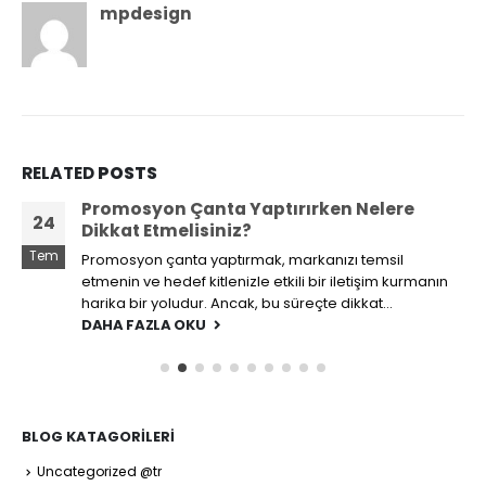
mpdesign
RELATED
POSTS
Promosyon Çanta Yaptırırken Nelere
24
Dikkat Etmelisiniz?
Tem
Promosyon çanta yaptırmak, markanızı temsil
etmenin ve hedef kitlenizle etkili bir iletişim kurmanın
harika bir yoludur. Ancak, bu süreçte dikkat...
DAHA FAZLA OKU
BLOG KATAGORILERI
Uncategorized @tr