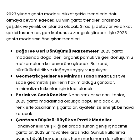
2023 yılında çanta modası, dikkat çekici trendlerle dolu
olmaya devam edecek. Bu yılın çanta trendleri arasında
çeşitlilik ve yenilik ön planda olacak. Sıradışı detaylar ve dikkat
çekici tasarımlar, gardırobunuzu zenginleştirecek. İşte 2023
çanta modasının öne çıkan trendleri:
Doğal ve Geri Dönüşümlü Malzemeler
: 2023 çanta
modasında doğal deri, organik pamuk ve geri dönüşümlü
malzemelerin kullanımı öne çıkacak. Bu trend,
sürdürülebilirlik ve doğaya saygıyı vurguluyor.
Geometrik Şekiller ve Minimal Tasarımlar
: Basit ve
sade geometrik şekillerin hakim olduğu çantalar,
minimalizm tutkunları için ideal olacak.
Parlak ve Canlı Renkler
: Neon renkler ve canlı tonlar,
2023 çanta modasında oldukça popüler olacak. Bu
renklerle tasarlanmış çantalar, kıyafetinize enerjik bir hava
katacak.
Çantanın Büyüsü: Büyük ve Pratik Modeller
:
Fonksiyonellik ve şıklığı bir arada sunan geniş iç hacimli
çantalar, 2023’ün favorileri arasında. Günlük kullanıma
uygun, büyük boy çantalar, hem moda hem de kullanışlılık