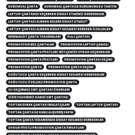
KURUMSAL ÇANTA
KURUMSAL ÇANTA ILE KURUMUNUZU TANITIN
LAPTOP ÇANTANIZI SEÇERKEN DIKKAT ETMENIZ GEREKENLER
LAPTOP ÇANTASI ALIRKEN NELERE DİKKAT ETMELİ?
LAPTOP ÇANTASI ALIRKEN DIKKAT EDILMESI GEREKEN ÖZELLIKLER
MINIMALIST ÇANTA TASARIMLARI
PLAJ ÇANTASI
PROMOSYON BEZ ÇANTALAR
PROMOSYON LAPTOP ÇANASI
PROMOSYON ÇANTA FIYATLARI: BÜTÇENIZE UYGUN SEÇENEKLER
PROMOSYON ÇANTA FİYATLARI
PROMOSYON ÇANTASI SEÇİMİ
PROMOSYON ÇANTA
PROMOSYON ÇANTA SEÇIMI
SOĞUTUCU ÇANTA SEÇERKEN DIKKAT EDILMESI GEREKENLER
SOĞUTUCU ÖZELLIKLI PROMOSYON ÇANTA
SU GEÇIRMEZ SIRT ÇANTASI ÖNERILERI
SİZİN FAVORİNİZ HANGİ SIRT ÇANTASI
TOPTAN EVRAK ÇANTASI İMALATÇILARI
TOPTAN LAPTOP ÇANTASI
TOPTAN ÇANTA ILE KARLI ALIŞVERIŞ YAPIN
TOPTAN ÇANTA TEDARIKINDE DIKKAT EDILMESI GEREKENLER
UYGUN FIYATLI PROMOSYON ÇANTA FIRSATLARI
UYGUN FIYATLI TOPTAN LAPTOP ÇANTASI SEÇENEKLERI