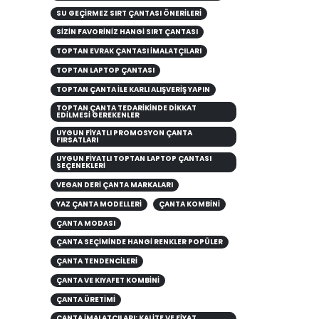
SU GEÇIRMEZ SIRT ÇANTASI ÖNERILERI
SİZİN FAVORİNİZ HANGİ SIRT ÇANTASI
TOPTAN EVRAK ÇANTASI İMALATÇILARI
TOPTAN LAPTOP ÇANTASI
TOPTAN ÇANTA ILE KARLI ALIŞVERIŞ YAPIN
TOPTAN ÇANTA TEDARIKINDE DIKKAT
EDILMESI GEREKENLER
UYGUN FIYATLI PROMOSYON ÇANTA
FIRSATLARI
UYGUN FIYATLI TOPTAN LAPTOP ÇANTASI
SEÇENEKLERI
VEGAN DERI ÇANTA MARKALARI
YAZ ÇANTA MODELLERİ
ÇANTA KOMBINI
ÇANTA MODASI
ÇANTA SEÇIMINDE HANGI RENKLER POPÜLER
ÇANTA TENDENCILERI
ÇANTA VE KIYAFET KOMBINI
ÇANTA ÜRETİMİ
ÇANTA İMALATÇILARI: KALITE VE FIYAT