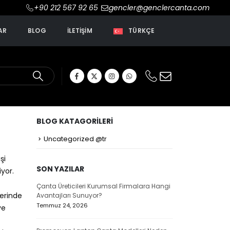
+90 212 567 92 65
gencler@genclercanta.com
AR
BLOG
İLETIŞIM
TÜRKÇE
BLOG KATAGORILERI
Uncategorized @tr
şi
SON YAZILAR
iyor.
n
aliteli
Çanta Üreticileri Kurumsal Firmalara Hangi
Çanta İmalatçıları
yerinde
Avantajları Sunuyor?
Üretici Nasıl Seçilir
Temmuz 24, 2026
Temmuz 24, 2026
ve