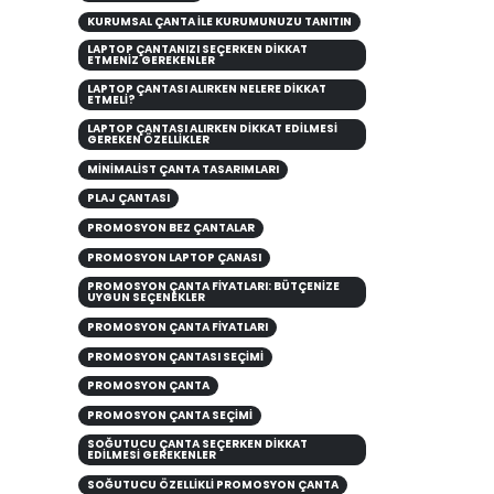
KURUMSAL ÇANTA ILE KURUMUNUZU TANITIN
LAPTOP ÇANTANIZI SEÇERKEN DIKKAT
ETMENIZ GEREKENLER
LAPTOP ÇANTASI ALIRKEN NELERE DİKKAT
ETMELİ?
LAPTOP ÇANTASI ALIRKEN DIKKAT EDILMESI
GEREKEN ÖZELLIKLER
MINIMALIST ÇANTA TASARIMLARI
PLAJ ÇANTASI
PROMOSYON BEZ ÇANTALAR
PROMOSYON LAPTOP ÇANASI
PROMOSYON ÇANTA FIYATLARI: BÜTÇENIZE
UYGUN SEÇENEKLER
PROMOSYON ÇANTA FİYATLARI
PROMOSYON ÇANTASI SEÇİMİ
PROMOSYON ÇANTA
PROMOSYON ÇANTA SEÇIMI
SOĞUTUCU ÇANTA SEÇERKEN DIKKAT
EDILMESI GEREKENLER
SOĞUTUCU ÖZELLIKLI PROMOSYON ÇANTA