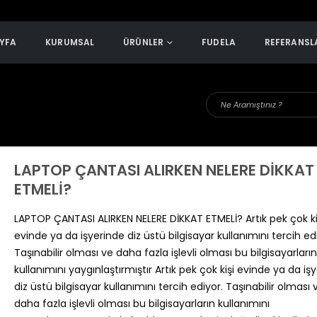
YFA
KURUMSAL
ÜRÜNLER
FUDELA
REFERANSL
LAPTOP ÇANTASI ALIRKEN NELERE DİKKAT
ETMELİ?
LAPTOP ÇANTASI ALIRKEN NELERE DİKKAT ETMELİ? Artık pek çok ki
evinde ya da işyerinde diz üstü bilgisayar kullanımını tercih ed
Taşınabilir olması ve daha fazla işlevli olması bu bilgisayarları
anta Üreticileri Kurumsal Firmalara Hangi
Çanta İmalatçıları Arasında En K
kullanımını yaygınlaştırmıştır Artık pek çok kişi evinde ya da iş
vantajları Sunuyor?
Üretici Nasıl Seçilir?
emmuz 24, 2026
Temmuz 24, 2026
diz üstü bilgisayar kullanımını tercih ediyor. Taşınabilir olması 
daha fazla işlevli olması bu bilgisayarların kullanımını