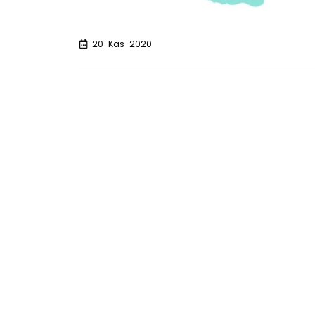
Promosyon Çanta Yaptırırken Nelere Dikkat
P
Etmelisiniz?
M
Temmuz 24, 2026
T
20-Kas-2020
Toptan Çanta Alımında Fiyat ve Kalite
Dengesi Nasıl Kurulur?
Temmuz 24, 2026