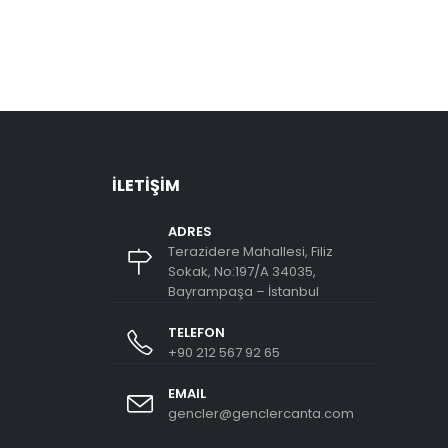
İLETIŞIM
ADRES
Terazidere Mahallesi, Filiz
Sokak, No:197/A 34035,
Bayrampaşa – İstanbul
TELEFON
+90 212 567 92 65
EMAIL
gencler@genclercanta.com