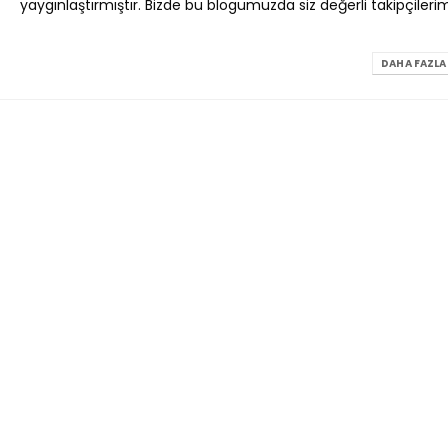
romosyon Laptop Çanta Modelleri Neden
Promosyon Çanta Yaptırırken Nel
yaygınlaştırmıştır. Bizde bu blogumuzda siz değerli takipçilerimi
arkalar İçin Önemli?
Etmelisiniz?
emmuz 23, 2026
Temmuz 24, 2026
DAHA FAZLA 
Toptan Çanta Alımında Fiyat ve 
Dengesi Nasıl Kurulur?
Temmuz 24, 2026