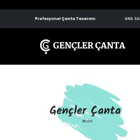
Profesyonel Çanta Tasarımı
ANA SA
Çanta İmalatçıları Arasında En Kaliteli
Ç
Üretici Nasıl Seçilir?
A
Temmuz 24, 2026
T