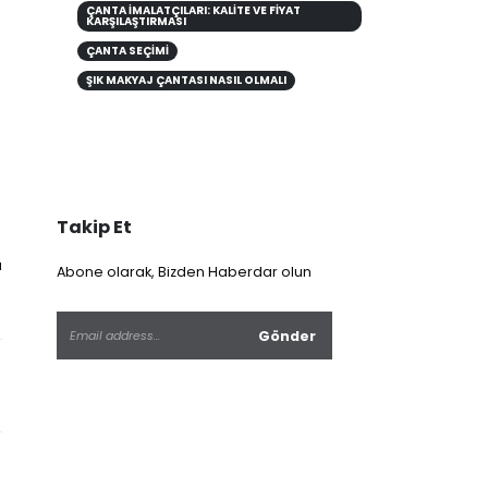
ÇANTA İMALATÇILARI: KALITE VE FIYAT
KARŞILAŞTIRMASI
ÇANTA SEÇIMI
ŞIK MAKYAJ ÇANTASI NASIL OLMALI
Takip Et
a
Abone olarak, Bizden Haberdar olun
l