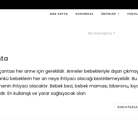
ANA SAYFA
KURUMSAL
ÜRÜNLER
FUDEL
nta
ası her anne için gereklidir. Anneler bebekleriyle dışarı çıkma
ünkü bebeklerin her an neye ihtiyacı olacağı kestirilemeyebilir. Bu
enin ihtiyacı olacaktır. Bebek bezi, bebek maması, biberonu, kıya
ir. En kullanışlı ve yarar sağlayacak olan
DAHA FAZLA 