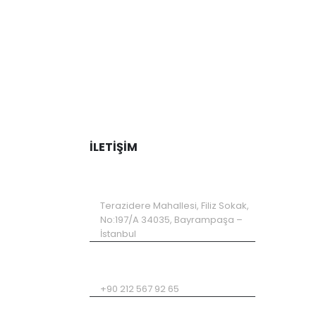
İLETIŞIM
ADRES
Terazidere Mahallesi, Filiz Sokak,
No:197/A 34035, Bayrampaşa –
İstanbul
TELEFON
+90 212 567 92 65