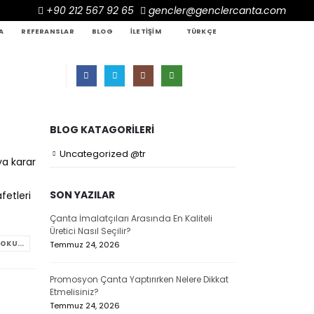
+90 212 567 92 65
gencler@genclercanta.com
A
REFERANSLAR
BLOG
İLETIŞIM
TÜRKÇE
BLOG KATAGORILERI
Uncategorized @tr
ya karar
SON YAZILAR
fetleri
Çanta İmalatçıları Arasında En Kaliteli
Çanta Üreticil
Üretici Nasıl Seçilir?
Avantajları Su
OKU...
Temmuz 24, 2026
Temmuz 24, 20
Promosyon Çanta Yaptırırken Nelere Dikkat
Promosyon Lap
Etmelisiniz?
Markalar İçin 
Temmuz 24, 2026
Temmuz 23, 20