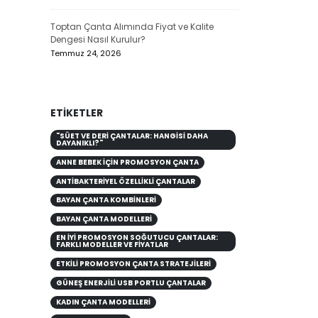
Toptan Çanta Alımında Fiyat ve Kalite
Dengesi Nasıl Kurulur?
Temmuz 24, 2026
ETIKETLER
"SÜET VE DERI ÇANTALAR: HANGISI DAHA
DAYANIKLI?"
ANNE BEBEK İÇIN PROMOSYON ÇANTA
ANTIBAKTERIYEL ÖZELLIKLI ÇANTALAR
BAYAN ÇANTA KOMBİNLERİ
BAYAN ÇANTA MODELLERİ
EN İYI PROMOSYON SOĞUTUCU ÇANTALAR:
FARKLI MODELLER VE FIYATLAR
ETKILI PROMOSYON ÇANTA STRATEJILERI
GÜNEŞ ENERJILI USB PORTLU ÇANTALAR
KADIN ÇANTA MODELLERİ