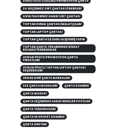
SOĞUTUCU ÖZELLIKLI PROMOSYON ÇANTA
SU GEÇIRMEZ SIRT ÇANTASI ÖNERILERI
SİZİN FAVORİNİZ HANGİ SIRT ÇANTASI
TOPTAN EVRAK ÇANTASI İMALATÇILARI
TOPTAN LAPTOP ÇANTASI
TOPTAN ÇANTA ILE KARLI ALIŞVERIŞ YAPIN
TOPTAN ÇANTA TEDARIKINDE DIKKAT
EDILMESI GEREKENLER
UYGUN FIYATLI PROMOSYON ÇANTA
FIRSATLARI
UYGUN FIYATLI TOPTAN LAPTOP ÇANTASI
SEÇENEKLERI
VEGAN DERI ÇANTA MARKALARI
YAZ ÇANTA MODELLERİ
ÇANTA KOMBINI
ÇANTA MODASI
ÇANTA SEÇIMINDE HANGI RENKLER POPÜLER
ÇANTA TENDENCILERI
ÇANTA VE KIYAFET KOMBINI
ÇANTA ÜRETİMİ