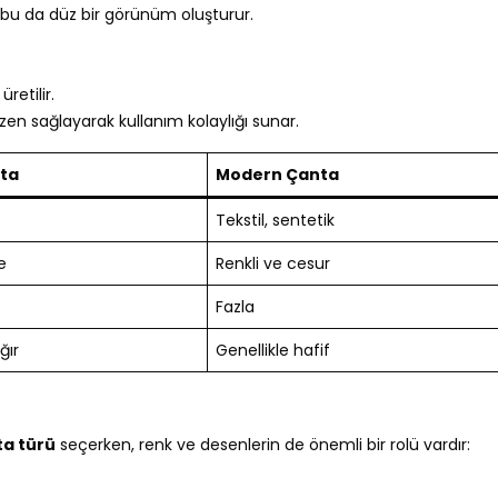
 bu da düz bir görünüm oluşturur.
retilir.
n sağlayarak kullanım kolaylığı sunar.
nta
Modern Çanta
Tekstil, sentetik
e
Renkli ve cesur
Fazla
ğır
Genellikle hafif
ta türü
seçerken, renk ve desenlerin de önemli bir rolü vardır: