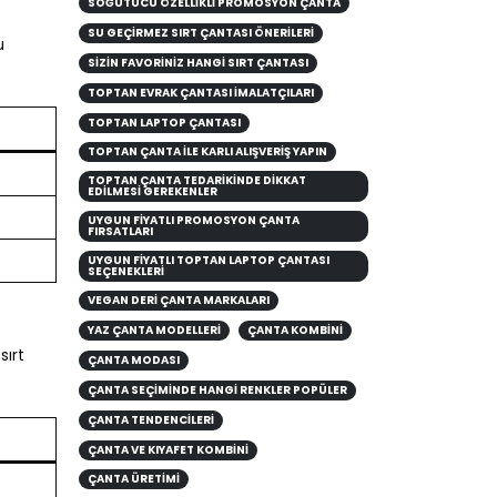
SOĞUTUCU ÖZELLIKLI PROMOSYON ÇANTA
SU GEÇIRMEZ SIRT ÇANTASI ÖNERILERI
u
SİZİN FAVORİNİZ HANGİ SIRT ÇANTASI
TOPTAN EVRAK ÇANTASI İMALATÇILARI
TOPTAN LAPTOP ÇANTASI
TOPTAN ÇANTA ILE KARLI ALIŞVERIŞ YAPIN
TOPTAN ÇANTA TEDARIKINDE DIKKAT
EDILMESI GEREKENLER
UYGUN FIYATLI PROMOSYON ÇANTA
FIRSATLARI
UYGUN FIYATLI TOPTAN LAPTOP ÇANTASI
SEÇENEKLERI
VEGAN DERI ÇANTA MARKALARI
YAZ ÇANTA MODELLERİ
ÇANTA KOMBINI
sırt
ÇANTA MODASI
ÇANTA SEÇIMINDE HANGI RENKLER POPÜLER
ÇANTA TENDENCILERI
ÇANTA VE KIYAFET KOMBINI
ÇANTA ÜRETİMİ