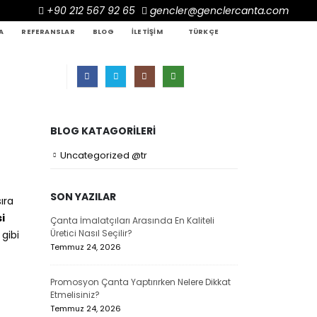
+90 212 567 92 65
gencler@genclercanta.com
A
REFERANSLAR
BLOG
İLETIŞIM
TÜRKÇE
BLOG KATAGORILERI
Uncategorized @tr
SON YAZILAR
ıra
i
Çanta İmalatçıları Arasında En Kaliteli
Çanta Üreticil
Üretici Nasıl Seçilir?
Avantajları Su
 gibi
Temmuz 24, 2026
Temmuz 24, 20
Promosyon Çanta Yaptırırken Nelere Dikkat
Promosyon Lap
Etmelisiniz?
Markalar İçin 
Temmuz 24, 2026
Temmuz 23, 20