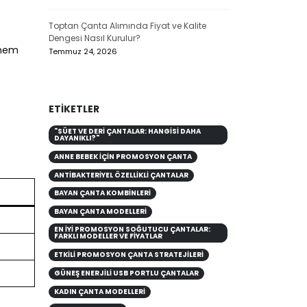
Toptan Çanta Alımında Fiyat ve Kalite
Dengesi Nasıl Kurulur?
 hem
Temmuz 24, 2026
ETIKETLER
"SÜET VE DERI ÇANTALAR: HANGISI DAHA
DAYANIKLI?"
ANNE BEBEK İÇIN PROMOSYON ÇANTA
ANTIBAKTERIYEL ÖZELLIKLI ÇANTALAR
BAYAN ÇANTA KOMBİNLERİ
BAYAN ÇANTA MODELLERİ
EN İYI PROMOSYON SOĞUTUCU ÇANTALAR:
FARKLI MODELLER VE FIYATLAR
ETKILI PROMOSYON ÇANTA STRATEJILERI
GÜNEŞ ENERJILI USB PORTLU ÇANTALAR
KADIN ÇANTA MODELLERİ