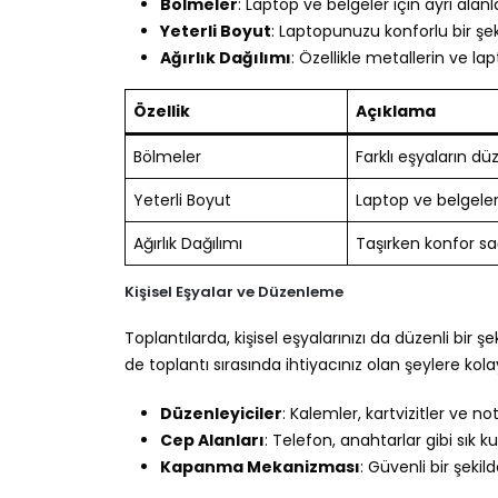
Bölmeler
: Laptop ve belgeler için ayrı alan
Yeterli Boyut
: Laptopunuzu konforlu bir şe
Ağırlık Dağılımı
: Özellikle metallerin ve l
Özellik
Açıklama
Bölmeler
Farklı eşyaların dü
Yeterli Boyut
Laptop ve belgeler 
Ağırlık Dağılımı
Taşırken konfor sa
Kişisel Eşyalar ve Düzenleme
Toplantılarda, kişisel eşyalarınızı da düzenli bir
de toplantı sırasında ihtiyacınız olan şeylere k
Düzenleyiciler
: Kalemler, kartvizitler ve no
Cep Alanları
: Telefon, anahtarlar gibi sık ku
Kapanma Mekanizması
: Güvenli bir şeki