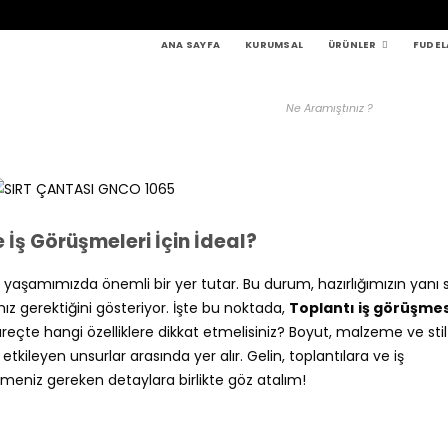
ANA SAYFA
KURUMSAL
ÜRÜNLER
FUDEL
 İş Görüşmeleri İçin İdeal?
 yaşamımızda önemli bir yer tutar. Bu durum, hazırlığımızın yanı s
 gerektiğini gösteriyor. İşte bu noktada,
Toplantı iş görüşmes
üreçte hangi özelliklere dikkat etmelisiniz? Boyut, malzeme ve stil
i etkileyen unsurlar arasında yer alır. Gelin, toplantılara ve iş
eniz gereken detaylara birlikte göz atalım!