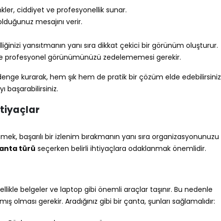
nkler, ciddiyet ve profesyonellik sunar.
lduğunuz mesajını verir.
liğinizi yansıtmanın yanı sıra dikkat çekici bir görünüm oluşturur.
ve profesyonel görünümünüzü zedelememesi gerekir.
r denge kurarak, hem şık hem de pratik bir çözüm elde edebilirsiniz
 başarabilirsiniz.
htiyaçlar
mek, başarılı bir izlenim bırakmanın yanı sıra organizasyonunuzu
çanta türü
seçerken belirli ihtiyaçlara odaklanmak önemlidir.
llikle belgeler ve laptop gibi önemli araçlar taşınır. Bu nedenle
ış olması gerekir. Aradığınız gibi bir çanta, şunları sağlamalıdır: