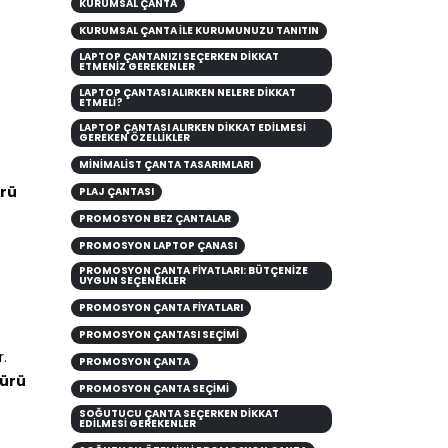
KURUMSAL ÇANTA
KURUMSAL ÇANTA ILE KURUMUNUZU TANITIN
LAPTOP ÇANTANIZI SEÇERKEN DIKKAT
ETMENIZ GEREKENLER
LAPTOP ÇANTASI ALIRKEN NELERE DİKKAT
ETMELİ?
LAPTOP ÇANTASI ALIRKEN DIKKAT EDILMESI
GEREKEN ÖZELLIKLER
MINIMALIST ÇANTA TASARIMLARI
ürü
PLAJ ÇANTASI
PROMOSYON BEZ ÇANTALAR
PROMOSYON LAPTOP ÇANASI
PROMOSYON ÇANTA FIYATLARI: BÜTÇENIZE
UYGUN SEÇENEKLER
PROMOSYON ÇANTA FİYATLARI
PROMOSYON ÇANTASI SEÇİMİ
r.
PROMOSYON ÇANTA
türü
PROMOSYON ÇANTA SEÇIMI
SOĞUTUCU ÇANTA SEÇERKEN DIKKAT
EDILMESI GEREKENLER