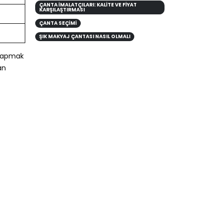
ÇANTA İMALATÇILARI: KALITE VE FIYAT
KARŞILAŞTIRMASI
ÇANTA SEÇIMI
ŞIK MAKYAJ ÇANTASI NASIL OLMALI
i yapmak
an