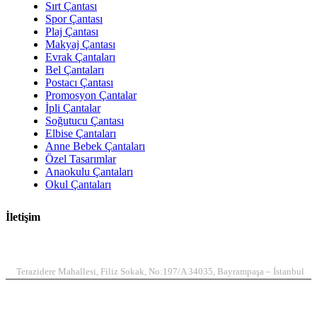
Sırt Çantası
Spor Çantası
Plaj Çantası
Makyaj Çantası
Evrak Çantaları
Bel Çantaları
Postacı Çantası
Promosyon Çantalar
İpli Çantalar
Soğutucu Çantası
Elbise Çantaları
Anne Bebek Çantaları
Özel Tasarımlar
Anaokulu Çantaları
Okul Çantaları
İletişim
ADRES
Terazidere Mahallesi, Filiz Sokak, No:197/A 34035, Bayrampaşa – İstanbul
TELEFON