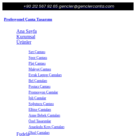
+90 212 567 92 65
gencler@genclercanta.com
Profesyonel Çanta Tasarımı
Ana Sayfa
Kurumsal
Ürünler
Sırt Çantası
Spor Çantası
Plaj Çantası
Makyaj Çantası
Evrak Laptop Çantaları
Bel Çantaları
Postacı Çantası
Promosyon Çantalar
İpli Çantalar
Soğutucu Çantası
Elbise Çantaları
Anne Bebek Çantaları
Özel Tasarımlar
Anaokulu Kreş Çantaları
Okul Çantaları
Fudela