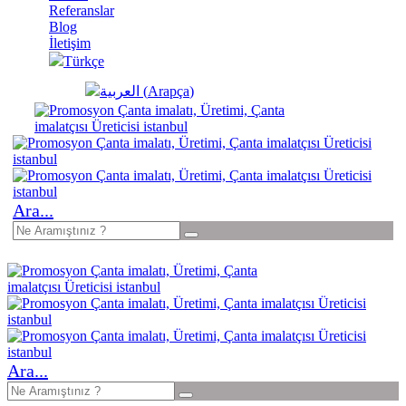
Referanslar
Blog
İletişim
Türkçe
العربية
(
Arapça
)
Ara...
Ara...