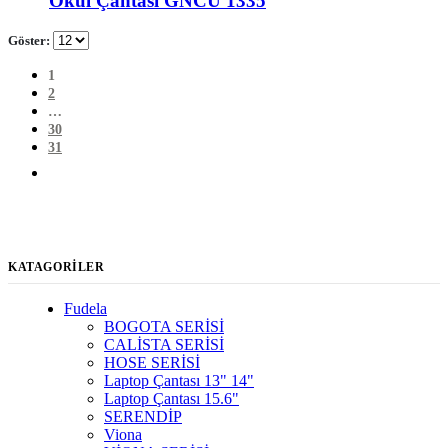
Okul Çantası GNCU 1335
Göster:
1
2
…
30
31
KATAGORİLER
Fudela
BOGOTA SERİSİ
CALİSTA SERİSİ
HOSE SERİSİ
Laptop Çantası 13" 14"
Laptop Çantası 15.6"
SERENDİP
Viona