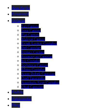
Ana Sayfa
Kurumsal
Ürünler
Sırt Çantası
Spor Çantası
Plaj Çantası
Makyaj Çantası
Evrak Laptop Çantaları
Bel Çantaları
Postacı Çantası
Promosyon Çantalar
İpli Çantalar
Soğutucu Çantası
Elbise Çantaları
Anne Bebek Çantaları
Özel Tasarımlar
Anaokulu Kreş Çantaları
Okul Çantaları
Fudela
Referanslar
Blog