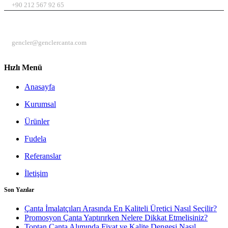
+90 212 567 92 65
EMAIL
gencler@genclercanta.com
Hızlı Menü
Anasayfa
Kurumsal
Ürünler
Fudela
Referanslar
İletişim
Son Yazılar
Çanta İmalatçıları Arasında En Kaliteli Üretici Nasıl Seçilir?
Promosyon Çanta Yaptırırken Nelere Dikkat Etmelisiniz?
Toptan Çanta Alımında Fiyat ve Kalite Dengesi Nasıl