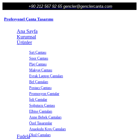
+90 212 567 92 65
gencler@genclercanta.com
Profesyonel Çanta Tasarımı
Ana Sayfa
Kurumsal
Ürünler
Sırt Çantası
Spor Çantası
Plaj Çantası
Makyaj Çantası
Evrak Laptop Çantaları
Bel Çantaları
Postacı Çantası
Promosyon Çantalar
İpli Çantalar
Soğutucu Çantası
Elbise Çantaları
Anne Bebek Çantaları
Özel Tasarımlar
Anaokulu Kreş Çantaları
Okul Çantaları
Fudela