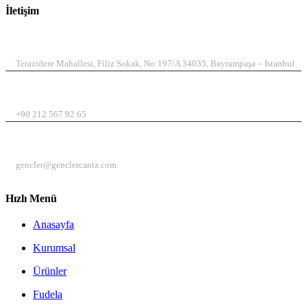
İletişim
ADRES
Terazidere Mahallesi, Filiz Sokak, No:197/A 34035, Bayrampaşa – İstanbul
TELEFON
+90 212 567 92 65
EMAIL
gencler@genclercanta.com
Hızlı Menü
Anasayfa
Kurumsal
Ürünler
Fudela