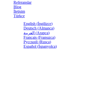
Referanslar
Blog
İletişim
Türkçe
English
(
İngilizce
)
Deutsch
(
Almanca
)
العربية
(
Arapça
)
Français
(
Fransızca
)
Русский
(
Rusça
)
Español
(
İspanyolca
)