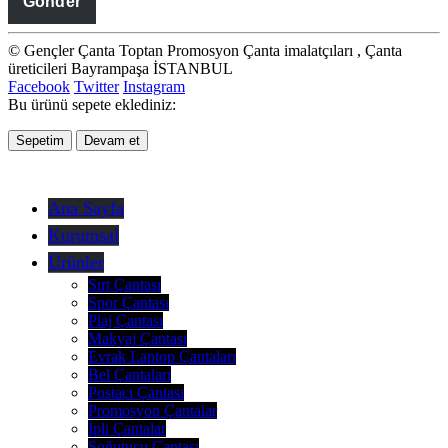
© Gençler Çanta Toptan Promosyon Çanta imalatçıları , Çanta
üreticileri Bayrampaşa İSTANBUL
Facebook
Twitter
Instagram
Bu ürünü sepete eklediniz:
Sepetim
Devam et
Ana Sayfa
Kurumsal
Ürünler
Sırt Çantası
Spor Çantası
Plaj Çantası
Makyaj Çantası
Evrak Laptop Çantaları
Bel Çantaları
Postacı Çantası
Promosyon Çantalar
İpli Çantalar
Soğutucu Çantası