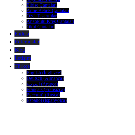
Elbise Çantaları
Anne Bebek Çantaları
Özel Tasarımlar
Anaokulu Kreş Çantaları
Okul Çantaları
Fudela
Referanslar
Blog
İletişim
Türkçe
English
(
İngilizce
)
Deutsch
(
Almanca
)
العربية
(
Arapça
)
Français
(
Fransızca
)
Русский
(
Rusça
)
Español
(
İspanyolca
)