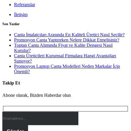
Referanslar
İletişim
Son Yazılar
Çanta İmalatçıları Arasında En Kaliteli Üretici Nasıl Seçilir?
Promosyon Çanta Yaptırırken Nelere Dikkat Etmelisiniz?
Toptan Çanta Alımında Fiyat ve Kalite Dengesi Nasıl
Kurulur?
Çanta Üreticileri Kurumsal Firmalara Hangi Avantajları
Sunuyor?
Promosyon Laptop Çanta Modelleri Neden Markalar İçin
Önemli?
Takip Et
Abone olarak, Bizden Haberdar olun