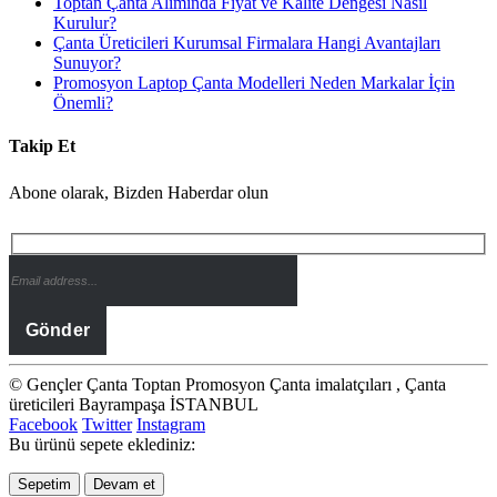
Toptan Çanta Alımında Fiyat ve Kalite Dengesi Nasıl
Kurulur?
Çanta Üreticileri Kurumsal Firmalara Hangi Avantajları
Sunuyor?
Promosyon Laptop Çanta Modelleri Neden Markalar İçin
Önemli?
Takip Et
Abone olarak, Bizden Haberdar olun
© Gençler Çanta Toptan Promosyon Çanta imalatçıları , Çanta
üreticileri Bayrampaşa İSTANBUL
Facebook
Twitter
Instagram
Bu ürünü sepete eklediniz:
Sepetim
Devam et