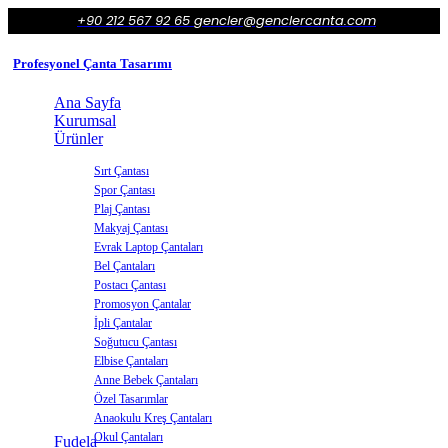
+90 212 567 92 65
gencler@genclercanta.com
Profesyonel Çanta Tasarımı
Ana Sayfa
Kurumsal
Ürünler
Sırt Çantası
Spor Çantası
Plaj Çantası
Makyaj Çantası
Evrak Laptop Çantaları
Bel Çantaları
Postacı Çantası
Promosyon Çantalar
İpli Çantalar
Soğutucu Çantası
Elbise Çantaları
Anne Bebek Çantaları
Özel Tasarımlar
Anaokulu Kreş Çantaları
Okul Çantaları
Fudela