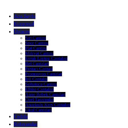
Ana Sayfa
Kurumsal
Ürünler
Sırt Çantası
Spor Çantası
Plaj Çantası
Makyaj Çantası
Evrak Laptop Çantaları
Bel Çantaları
Postacı Çantası
Promosyon Çantalar
İpli Çantalar
Soğutucu Çantası
Elbise Çantaları
Anne Bebek Çantaları
Özel Tasarımlar
Anaokulu Kreş Çantaları
Okul Çantaları
Fudela
Referanslar