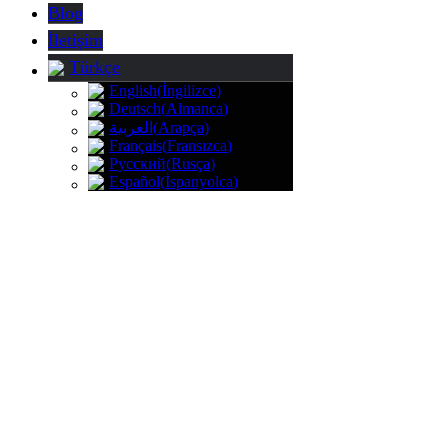
Blog
İletişim
Türkçe
English
(
İngilizce
)
Deutsch
(
Almanca
)
(
Arapça
)
العربية
Français
(
Fransızca
)
Русский
(
Rusça
)
Español
(
İspanyolca
)