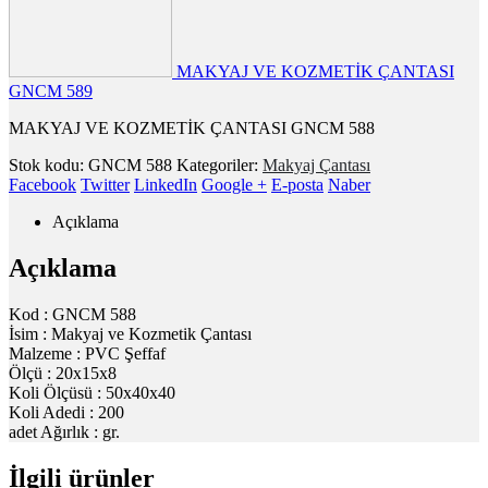
MAKYAJ VE KOZMETİK ÇANTASI
GNCM 589
MAKYAJ VE KOZMETİK ÇANTASI GNCM 588
Stok kodu:
GNCM 588
Kategoriler:
Makyaj Çantası
Facebook
Twitter
LinkedIn
Google +
E-posta
Naber
Açıklama
Açıklama
Kod : GNCM 588
İsim : Makyaj ve Kozmetik Çantası
Malzeme : PVC Şeffaf
Ölçü : 20x15x8
Koli Ölçüsü : 50x40x40
Koli Adedi : 200
adet Ağırlık : gr.
İlgili ürünler