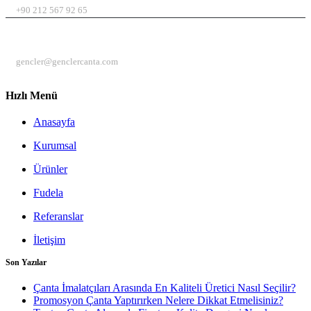
+90 212 567 92 65
EMAIL
gencler@genclercanta.com
Hızlı Menü
Anasayfa
Kurumsal
Ürünler
Fudela
Referanslar
İletişim
Son Yazılar
Çanta İmalatçıları Arasında En Kaliteli Üretici Nasıl Seçilir?
Promosyon Çanta Yaptırırken Nelere Dikkat Etmelisiniz?