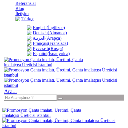
Referanslar
Blog
İletişim
Türkçe
English
(
İngilizce
)
Deutsch
(
Almanca
)
(
Arapça
)
العربية
Français
(
Fransızca
)
Русский
(
Rusça
)
Español
(
İspanyolca
)
Ara...