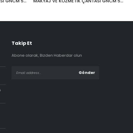
MAKYAJ VE KOZMETİK ÇANTASI GNCM 525
MAKYAJ VE KOZMETİK ÇANTASI GNCM 517
Takip Et
Abone olarak, Bizden Haberdar olun
e