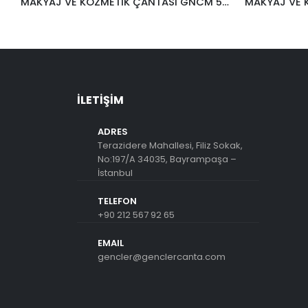
MAKYAJ VE KOZMETİK ÇANTASI GNCM 532
İLETIŞIM
ADRES
Terazidere Mahallesi, Filiz Sokak,
No:197/A 34035, Bayrampaşa –
İstanbul
TELEFON
+90 212 567 92 65
EMAIL
gencler@genclercanta.com