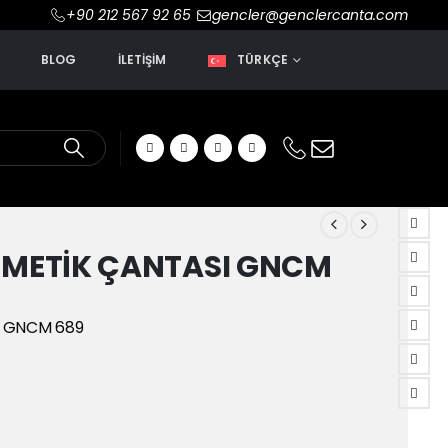
+90 212 567 92 65
gencler@genclercanta.com
R
BLOG
İLETIŞIM
TÜRKÇE
ZMETİK ÇANTASI GNCM
I GNCM 689