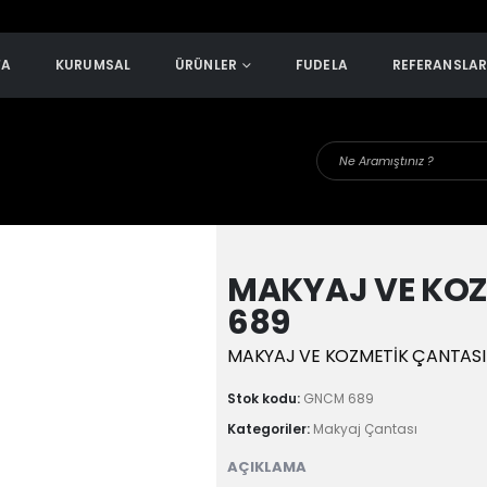
FA
KURUMSAL
ÜRÜNLER
FUDELA
REFERANSLA
MAKYAJ VE KO
689
MAKYAJ VE KOZMETİK ÇANTAS
Stok kodu:
GNCM 689
Kategoriler:
Makyaj Çantası
AÇIKLAMA