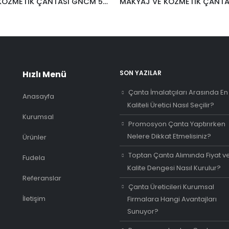
MAKYAJ VE KOZMETİK ÇANTASI GNCM 516
Hızlı Menü
SON YAZILAR
Çanta İmalatçıları Arasında En
Anasayfa
Kaliteli Üretici Nasıl Seçilir?
Kurumsal
Promosyon Çanta Yaptırırken
Nelere Dikkat Etmelisiniz?
Ürünler
Toptan Çanta Alımında Fiyat v
Fudela
Kalite Dengesi Nasıl Kurulur?
Referanslar
Çanta Üreticileri Kurumsal
İletişim
Firmalara Hangi Avantajları
Sunuyor?