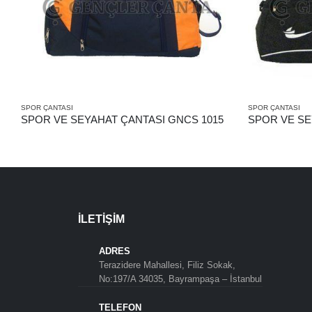
SPOR ÇANTASI
SPOR ÇANTASI
SPOR VE SEYAHAT ÇANTASI GNCS 1015
SPOR VE SE
İLETIŞIM
ADRES
Terazidere Mahallesi, Filiz Sokak,
No:197/A 34035, Bayrampaşa – İstanbul
TELEFON