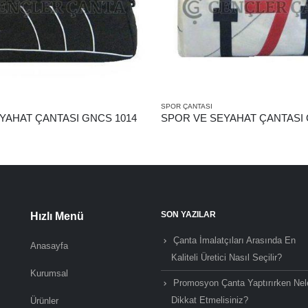
SPOR ÇANTASI
YAHAT ÇANTASI GNCS 1014
SPOR VE SEYAHAT ÇANTASI 
SON YAZILAR
Hızlı Menü
Çanta İmalatçıları Arasında En
Anasayfa
Kaliteli Üretici Nasıl Seçilir?
Kurumsal
Promosyon Çanta Yaptırırken Nel
Dikkat Etmelisiniz?
Ürünler