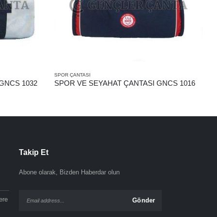
SPOR ÇANTASI
S
GNCS 1032
SPOR VE SEYAHAT ÇANTASI GNCS 1016
S
Takip Et
Abone olarak, Bizden Haberdar olun
ere