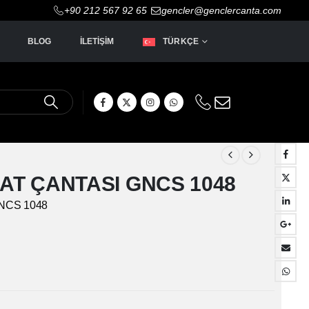
+90 212 567 92 65
gencler@genclercanta.com
BLOG
İLETIŞIM
TÜRKÇE
AT ÇANTASI GNCS 1048
NCS 1048