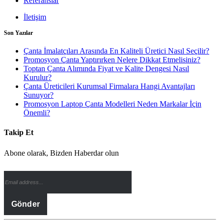
Referanslar
İletişim
Son Yazılar
Çanta İmalatçıları Arasında En Kaliteli Üretici Nasıl Seçilir?
Promosyon Çanta Yaptırırken Nelere Dikkat Etmelisiniz?
Toptan Çanta Alımında Fiyat ve Kalite Dengesi Nasıl
Kurulur?
Çanta Üreticileri Kurumsal Firmalara Hangi Avantajları
Sunuyor?
Promosyon Laptop Çanta Modelleri Neden Markalar İçin
Önemli?
Takip Et
Abone olarak, Bizden Haberdar olun