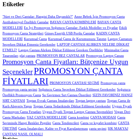
Etiketler
"Süet ve Deri Çantalar: Hangisi Daha Dayanıklı?"
Anne Bebek İçin Promosyon Çanta
Antibakteriyel Özellikli Çantalar
BAYAN ÇANTA KOMBİNLERİ
BAYAN ÇANTA
MODELLERİ
En İyi Promosyon Soğutucu Çantalar: Farklı Modeller ve Fiyatlar
Etkili
Promosyon Çanta Stratejileri
Güneş Enerjili USB Portlu Çantalar
KADIN ÇANTA
MODELLERİ
Kurumsal Çanta
Kurumsal Çanta ile Kurumunuzu Tanıtın
Laptop Çantanızı
Seçerken Dikkat Etmeniz Gerekenler
LAPTOP ÇANTASI ALIRKEN NELERE DİKKAT
ETMELİ?
Laptop Çantası Alırken Dikkat Edilmesi Gereken Özellikler
Minimalist Çanta
Tasarımları
plaj çantası
PROMOSYON BEZ ÇANTALAR
Promosyon Laptop Çanası
Promosyon Çanta Fiyatları: Bütçenize Uygun
PROMOSYON ÇANTA
Seçenekler
FİYATLARI
PROMOSYON ÇANTASI SEÇİMİ
Promosyon çanta
Promosyon çanta seçimi
Soğutucu Çanta Seçerken Dikkat Edilmesi Gerekenler
Soğutucu
Özellikli Promosyon Çanta
Su Geçirmez Sırt Çantası Önerileri
SİZİN FAVORİNİZ HANGİ
SIRT ÇANTASI
Toptan Evrak Çantası İmalatçıları
Toptan laptop çantası
Toptan Çanta ile
Karlı Alışveriş Yapın
Toptan Çanta Tedarikinde Dikkat Edilmesi Gerekenler
Uygun Fiyatlı
Promosyon Çanta Fırsatları
Uygun Fiyatlı Toptan Laptop Çantası Seçenekleri
Vegan Deri
Çanta Markaları
YAZ ÇANTA MODELLERİ
Çanta kombini
ÇANTA MODASI
Çanta
Seçiminde Hangi Renkler Popüler
Çanta Tendencileri
Çanta ve kıyafet kombini
ÇANTA
ÜRETİMİ
Çanta İmalatçıları: Kalite ve Fiyat Karşılaştırması
çanta seçimi
ŞIK MAKYAJ
ÇANTASI NASIL OLMALI