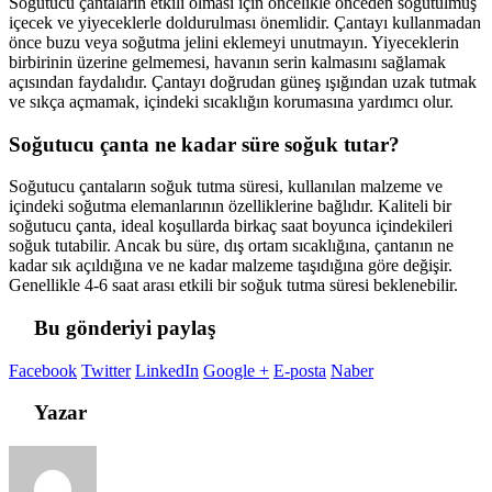
Soğutucu çantaların etkili olması için öncelikle önceden soğutulmuş
içecek ve yiyeceklerle doldurulması önemlidir. Çantayı kullanmadan
önce buzu veya soğutma jelini eklemeyi unutmayın. Yiyeceklerin
birbirinin üzerine gelmemesi, havanın serin kalmasını sağlamak
açısından faydalıdır. Çantayı doğrudan güneş ışığından uzak tutmak
ve sıkça açmamak, içindeki sıcaklığın korumasına yardımcı olur.
Soğutucu çanta ne kadar süre soğuk tutar?
Soğutucu çantaların soğuk tutma süresi, kullanılan malzeme ve
içindeki soğutma elemanlarının özelliklerine bağlıdır. Kaliteli bir
soğutucu çanta, ideal koşullarda birkaç saat boyunca içindekileri
soğuk tutabilir. Ancak bu süre, dış ortam sıcaklığına, çantanın ne
kadar sık açıldığına ve ne kadar malzeme taşıdığına göre değişir.
Genellikle 4-6 saat arası etkili bir soğuk tutma süresi beklenebilir.
Bu gönderiyi paylaş
Facebook
Twitter
LinkedIn
Google +
E-posta
Naber
Yazar