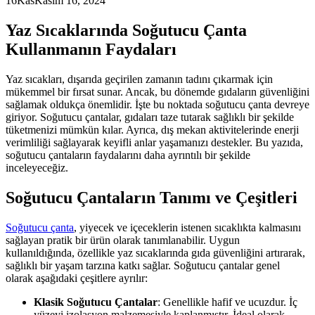
16
Kas
Kasım 16, 2024
Yaz Sıcaklarında Soğutucu Çanta
Kullanmanın Faydaları
Yaz sıcakları, dışarıda geçirilen zamanın tadını çıkarmak için
mükemmel bir fırsat sunar. Ancak, bu dönemde gıdaların güvenliğini
sağlamak oldukça önemlidir. İşte bu noktada soğutucu çanta devreye
giriyor. Soğutucu çantalar, gıdaları taze tutarak sağlıklı bir şekilde
tüketmenizi mümkün kılar. Ayrıca, dış mekan aktivitelerinde enerji
verimliliği sağlayarak keyifli anlar yaşamanızı destekler. Bu yazıda,
soğutucu çantaların faydalarını daha ayrıntılı bir şekilde
inceleyeceğiz.
Soğutucu Çantaların Tanımı ve Çeşitleri
Soğutucu çanta
, yiyecek ve içeceklerin istenen sıcaklıkta kalmasını
sağlayan pratik bir ürün olarak tanımlanabilir. Uygun
kullanıldığında, özellikle yaz sıcaklarında gıda güvenliğini artırarak,
sağlıklı bir yaşam tarzına katkı sağlar. Soğutucu çantalar genel
olarak aşağıdaki çeşitlere ayrılır:
Klasik Soğutucu Çantalar
: Genellikle hafif ve ucuzdur. İç
yüzeyi izolasyon malzemesiyle kaplanmıştır. İdeal olarak