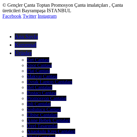
© Gençler Çanta Toptan Promosyon Çanta imalatçıları , Çanta
üreticileri Bayrampaşa İSTANBUL
Facebook
Twitter
Instagram
Ana Sayfa
Kurumsal
Ürünler
Sırt Çantası
Spor Çantası
Plaj Çantası
Makyaj Çantası
Evrak Laptop Çantaları
Bel Çantaları
Postacı Çantası
Promosyon Çantalar
İpli Çantalar
Soğutucu Çantası
Elbise Çantaları
Anne Bebek Çantaları
Özel Tasarımlar
Anaokulu Kreş Çantaları
Okul Çantaları