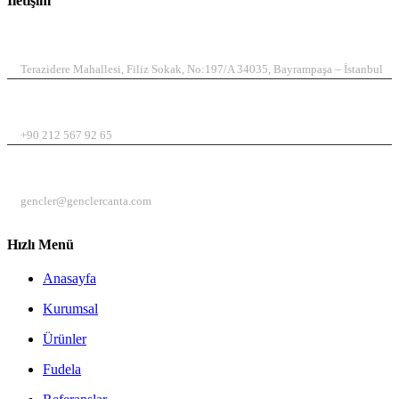
İletişim
ADRES
Terazidere Mahallesi, Filiz Sokak, No:197/A 34035, Bayrampaşa – İstanbul
TELEFON
+90 212 567 92 65
EMAIL
gencler@genclercanta.com
Hızlı Menü
Anasayfa
Kurumsal
Ürünler
Fudela