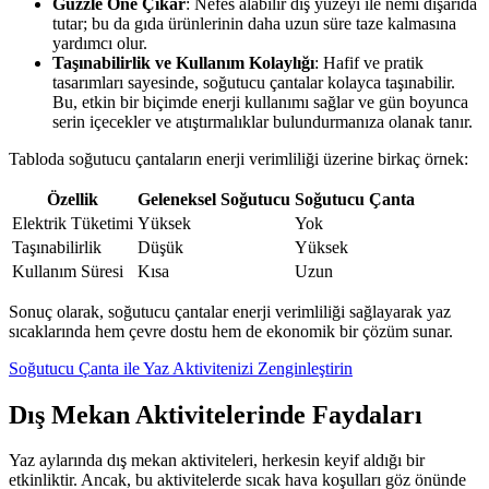
Guzzle Öne Çıkar
: Nefes alabilir dış yüzeyi ile nemi dışarıda
tutar; bu da gıda ürünlerinin daha uzun süre taze kalmasına
yardımcı olur.
Taşınabilirlik ve Kullanım Kolaylığı
: Hafif ve pratik
tasarımları sayesinde, soğutucu çantalar kolayca taşınabilir.
Bu, etkin bir biçimde enerji kullanımı sağlar ve gün boyunca
serin içecekler ve atıştırmalıklar bulundurmanıza olanak tanır.
Tabloda soğutucu çantaların enerji verimliliği üzerine birkaç örnek:
Özellik
Geleneksel Soğutucu
Soğutucu Çanta
Elektrik Tüketimi
Yüksek
Yok
Taşınabilirlik
Düşük
Yüksek
Kullanım Süresi
Kısa
Uzun
Sonuç olarak, soğutucu çantalar enerji verimliliği sağlayarak yaz
sıcaklarında hem çevre dostu hem de ekonomik bir çözüm sunar.
Soğutucu Çanta ile Yaz Aktivitenizi Zenginleştirin
Dış Mekan Aktivitelerinde Faydaları
Yaz aylarında dış mekan aktiviteleri, herkesin keyif aldığı bir
etkinliktir. Ancak, bu aktivitelerde sıcak hava koşulları göz önünde