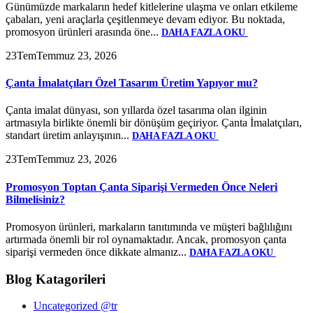
Günümüzde markaların hedef kitlelerine ulaşma ve onları etkileme
çabaları, yeni araçlarla çeşitlenmeye devam ediyor. Bu noktada,
promosyon ürünleri arasında öne...
DAHA FAZLA OKU
23
Tem
Temmuz 23, 2026
Çanta İmalatçıları Özel Tasarım Üretim Yapıyor mu?
Çanta imalat dünyası, son yıllarda özel tasarıma olan ilginin
artmasıyla birlikte önemli bir dönüşüm geçiriyor. Çanta İmalatçıları,
standart üretim anlayışının...
DAHA FAZLA OKU
23
Tem
Temmuz 23, 2026
Promosyon Toptan Çanta Siparişi Vermeden Önce Neleri
Bilmelisiniz?
Promosyon ürünleri, markaların tanıtımında ve müşteri bağlılığını
artırmada önemli bir rol oynamaktadır. Ancak, promosyon çanta
siparişi vermeden önce dikkate almanız...
DAHA FAZLA OKU
Blog Katagorileri
Uncategorized @tr