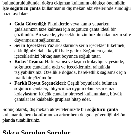
bulundurulduğunda, doğru ekipman kullanımı oldukça önemlidir.
İşte
soğutucu çanta
kullanmanın dış mekan aktivitelerinde sunduğu
bazı faydalar:
Gıda Güvenliği:
Pikniklerde veya kamp yaparken
gıdalarınızın taze kalması için soğutucu çanta ideal bir
çözümdür. Bu sayede, yiyeceklerinizin bozulmadan uzun süre
dayanmasını sağlarsınız.
Serin İçecekler:
Yaz sıcaklarında serin içecekler tüketmek,
etkinliğinizi daha keyifli hale getirir. Soğutucu çanta,
içeceklerinizi birkaç saat boyunca soğuk tutar.
Kolay Taşıma:
Hafif yapısı ve taşıma kolaylığı sayesinde,
soğutucu çantalarla gıda ve içeceklerinizi rahatlıkla
taşıyabilirsiniz. Özellikle doğada, hareketlilik sağlamak için
pratik bir çözümdür.
Farklı Boyut Seçenekleri:
Çeşitli boyutlarda bulunan
soğutucu çantalar, ihtiyacınıza uygun olanı seçmenizi
kolaylaştırır. Küçük çantalar bireysel kullanımlara, büyük
çantalar ise kalabalık gruplara hitap eder.
Sonuç olarak, dış mekan aktivitelerinizde bir
soğutucu çanta
kullanarak, hem konforunuzu artırır hem de gıda güvenliğinizi ön
planda tutabilirsiniz.
Sıkça Sorulan Sorular