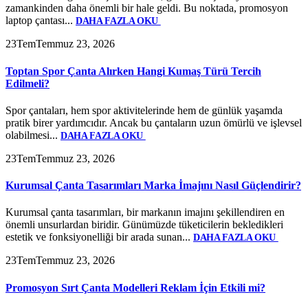
zamankinden daha önemli bir hale geldi. Bu noktada, promosyon
laptop çantası...
DAHA FAZLA OKU
23
Tem
Temmuz 23, 2026
Toptan Spor Çanta Alırken Hangi Kumaş Türü Tercih
Edilmeli?
Spor çantaları, hem spor aktivitelerinde hem de günlük yaşamda
pratik birer yardımcıdır. Ancak bu çantaların uzun ömürlü ve işlevsel
olabilmesi...
DAHA FAZLA OKU
23
Tem
Temmuz 23, 2026
Kurumsal Çanta Tasarımları Marka İmajını Nasıl Güçlendirir?
Kurumsal çanta tasarımları, bir markanın imajını şekillendiren en
önemli unsurlardan biridir. Günümüzde tüketicilerin bekledikleri
estetik ve fonksiyonelliği bir arada sunan...
DAHA FAZLA OKU
23
Tem
Temmuz 23, 2026
Promosyon Sırt Çanta Modelleri Reklam İçin Etkili mi?