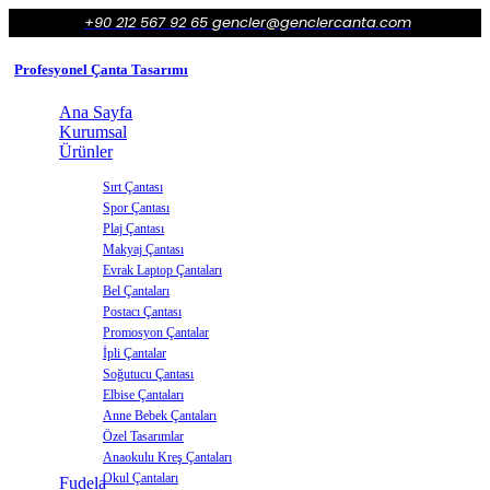
+90 212 567 92 65
gencler@genclercanta.com
Profesyonel Çanta Tasarımı
Ana Sayfa
Kurumsal
Ürünler
Sırt Çantası
Spor Çantası
Plaj Çantası
Makyaj Çantası
Evrak Laptop Çantaları
Bel Çantaları
Postacı Çantası
Promosyon Çantalar
İpli Çantalar
Soğutucu Çantası
Elbise Çantaları
Anne Bebek Çantaları
Özel Tasarımlar
Anaokulu Kreş Çantaları
Okul Çantaları
Fudela