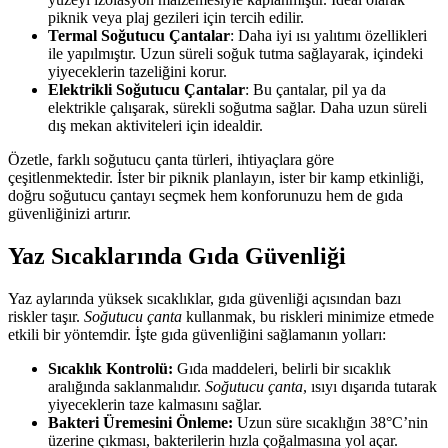
piknik veya plaj gezileri için tercih edilir.
Termal Soğutucu Çantalar
: Daha iyi ısı yalıtımı özellikleri
ile yapılmıştır. Uzun süreli soğuk tutma sağlayarak, içindeki
yiyeceklerin tazeliğini korur.
Elektrikli Soğutucu Çantalar
: Bu çantalar, pil ya da
elektrikle çalışarak, sürekli soğutma sağlar. Daha uzun süreli
dış mekan aktiviteleri için idealdir.
Özetle, farklı soğutucu çanta türleri, ihtiyaçlara göre
çeşitlenmektedir. İster bir piknik planlayın, ister bir kamp etkinliği,
doğru soğutucu çantayı seçmek hem konforunuzu hem de gıda
güvenliğinizi artırır.
Yaz Sıcaklarında Gıda Güvenliği
Yaz aylarında yüksek sıcaklıklar, gıda güvenliği açısından bazı
riskler taşır.
Soğutucu çanta
kullanmak, bu riskleri minimize etmede
etkili bir yöntemdir. İşte gıda güvenliğini sağlamanın yolları:
Sıcaklık Kontrolü:
Gıda maddeleri, belirli bir sıcaklık
aralığında saklanmalıdır.
Soğutucu çanta
, ısıyı dışarıda tutarak
yiyeceklerin taze kalmasını sağlar.
Bakteri Üremesini Önleme:
Uzun süre sıcaklığın 38°C’nin
üzerine çıkması, bakterilerin hızla çoğalmasına yol açar.