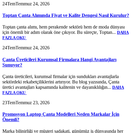
24
Tem
Temmuz 24, 2026
Toptan Çanta Alımında Fiyat ve Kalite Dengesi Nasıl Kurulur?
Toptan çanta alımı, hem perakende sektörü hem de moda dünyası
için önemli bir adım olarak öne çıkıyor. Bu süreçte, Toptan...
DAHA
FAZLA OKU
24
Tem
Temmuz 24, 2026
Çanta Üreticileri Kurumsal Firmalara Hangi Avantajları
Sunuyor?
Çanta üreticileri, kurumsal firmalar için sundukları avantajlarla
sektördeki rekabetçiliklerini artırıyor. Bu blog yazısında, Çanta
üretici avantajları kapsamında kalitenin ve dayanıklılığın...
DAHA
FAZLA OKU
23
Tem
Temmuz 23, 2026
Promosyon Laptop Çanta Modelleri Neden Markalar İçin
Önemli?
Marka bilinirliği ve müşteri sadakati, günümüz iş dünyasında her