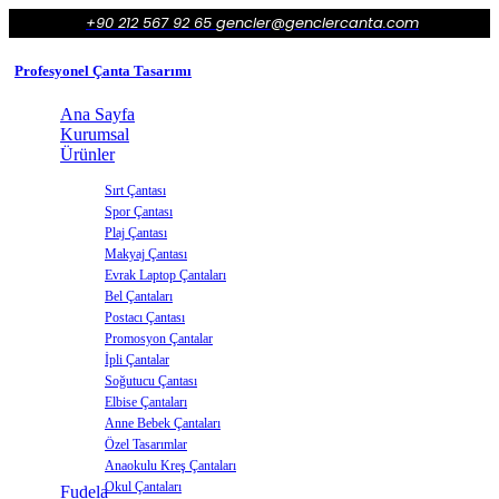
+90 212 567 92 65
gencler@genclercanta.com
Profesyonel Çanta Tasarımı
Ana Sayfa
Kurumsal
Ürünler
Sırt Çantası
Spor Çantası
Plaj Çantası
Makyaj Çantası
Evrak Laptop Çantaları
Bel Çantaları
Postacı Çantası
Promosyon Çantalar
İpli Çantalar
Soğutucu Çantası
Elbise Çantaları
Anne Bebek Çantaları
Özel Tasarımlar
Anaokulu Kreş Çantaları
Okul Çantaları
Fudela