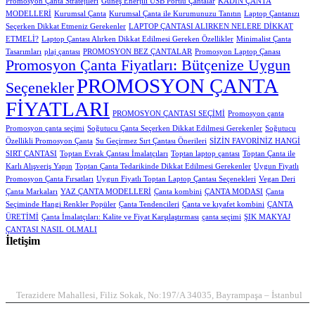
Promosyon Çanta Stratejileri
Güneş Enerjili USB Portlu Çantalar
KADIN ÇANTA
MODELLERİ
Kurumsal Çanta
Kurumsal Çanta ile Kurumunuzu Tanıtın
Laptop Çantanızı
Seçerken Dikkat Etmeniz Gerekenler
LAPTOP ÇANTASI ALIRKEN NELERE DİKKAT
ETMELİ?
Laptop Çantası Alırken Dikkat Edilmesi Gereken Özellikler
Minimalist Çanta
Tasarımları
plaj çantası
PROMOSYON BEZ ÇANTALAR
Promosyon Laptop Çanası
Promosyon Çanta Fiyatları: Bütçenize Uygun
PROMOSYON ÇANTA
Seçenekler
FİYATLARI
PROMOSYON ÇANTASI SEÇİMİ
Promosyon çanta
Promosyon çanta seçimi
Soğutucu Çanta Seçerken Dikkat Edilmesi Gerekenler
Soğutucu
Özellikli Promosyon Çanta
Su Geçirmez Sırt Çantası Önerileri
SİZİN FAVORİNİZ HANGİ
SIRT ÇANTASI
Toptan Evrak Çantası İmalatçıları
Toptan laptop çantası
Toptan Çanta ile
Karlı Alışveriş Yapın
Toptan Çanta Tedarikinde Dikkat Edilmesi Gerekenler
Uygun Fiyatlı
Promosyon Çanta Fırsatları
Uygun Fiyatlı Toptan Laptop Çantası Seçenekleri
Vegan Deri
Çanta Markaları
YAZ ÇANTA MODELLERİ
Çanta kombini
ÇANTA MODASI
Çanta
Seçiminde Hangi Renkler Popüler
Çanta Tendencileri
Çanta ve kıyafet kombini
ÇANTA
ÜRETİMİ
Çanta İmalatçıları: Kalite ve Fiyat Karşılaştırması
çanta seçimi
ŞIK MAKYAJ
ÇANTASI NASIL OLMALI
İletişim
ADRES
Terazidere Mahallesi, Filiz Sokak, No:197/A 34035, Bayrampaşa – İstanbul