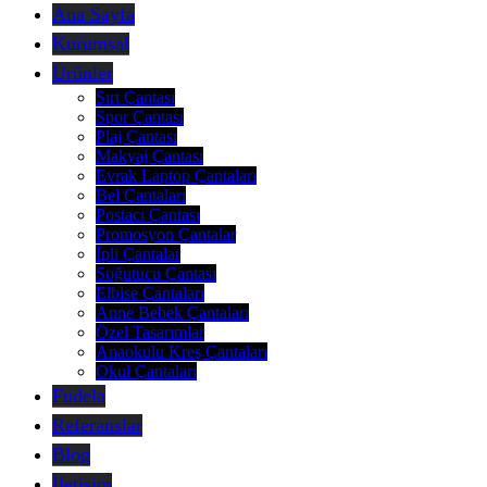
Ana Sayfa
Kurumsal
Ürünler
Sırt Çantası
Spor Çantası
Plaj Çantası
Makyaj Çantası
Evrak Laptop Çantaları
Bel Çantaları
Postacı Çantası
Promosyon Çantalar
İpli Çantalar
Soğutucu Çantası
Elbise Çantaları
Anne Bebek Çantaları
Özel Tasarımlar
Anaokulu Kreş Çantaları
Okul Çantaları
Fudela
Referanslar
Blog
İletişim