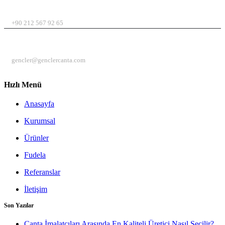
TELEFON
+90 212 567 92 65
EMAIL
gencler@genclercanta.com
Hızlı Menü
Anasayfa
Kurumsal
Ürünler
Fudela
Referanslar
İletişim
Son Yazılar
Çanta İmalatçıları Arasında En Kaliteli Üretici Nasıl Seçilir?