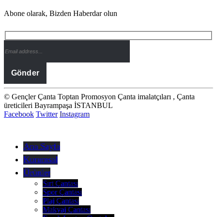
Abone olarak, Bizden Haberdar olun
© Gençler Çanta Toptan Promosyon Çanta imalatçıları , Çanta
üreticileri Bayrampaşa İSTANBUL
Facebook
Twitter
Instagram
Ana Sayfa
Kurumsal
Ürünler
Sırt Çantası
Spor Çantası
Plaj Çantası
Makyaj Çantası