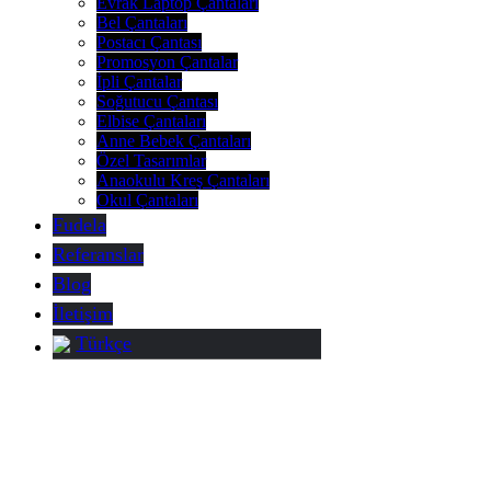
Evrak Laptop Çantaları
Bel Çantaları
Postacı Çantası
Promosyon Çantalar
İpli Çantalar
Soğutucu Çantası
Elbise Çantaları
Anne Bebek Çantaları
Özel Tasarımlar
Anaokulu Kreş Çantaları
Okul Çantaları
Fudela
Referanslar
Blog
İletişim
Türkçe