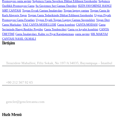
Promosyon çanta seçimi
Soğutucu Çanta Seçerken Dikkat Edilmesi Gerekenler
Soğutucu
Özellikli Promosyon Çanta
Su Geçirmez Sırt Çantası Önerileri
SİZİN FAVORİNİZ HANGİ
SIRT ÇANTASI
Toptan Evrak Çantası İmalatçıları
Toptan laptop çantası
Toptan Çanta ile
Karlı Alışveriş Yapın
Toptan Çanta Tedarikinde Dikkat Edilmesi Gerekenler
Uygun Fiyatlı
Promosyon Çanta Fırsatları
Uygun Fiyatlı Toptan Laptop Çantası Seçenekleri
Vegan Deri
Çanta Markaları
YAZ ÇANTA MODELLERİ
Çanta kombini
ÇANTA MODASI
Çanta
Seçiminde Hangi Renkler Popüler
Çanta Tendencileri
Çanta ve kıyafet kombini
ÇANTA
ÜRETİMİ
Çanta İmalatçıları: Kalite ve Fiyat Karşılaştırması
çanta seçimi
ŞIK MAKYAJ
ÇANTASI NASIL OLMALI
İletişim
ADRES
Terazidere Mahallesi, Filiz Sokak, No:197/A 34035, Bayrampaşa – İstanbul
TELEFON
+90 212 567 92 65
EMAIL
gencler@genclercanta.com
Hızlı Menü