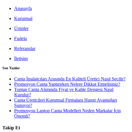
Anasayfa
Kurumsal
Ürünler
Fudela
Referanslar
İletişim
Son Yazılar
Çanta İmalatçıları Arasında En Kaliteli Üretici Nasıl Seçilir?
Promosyon Çanta Yaptırırken Nelere Dikkat Etmelisiniz?
Toptan Çanta Alımında Fiyat ve Kalite Dengesi Nasıl
Kurulur?
Çanta Üreticileri Kurumsal Firmalara Hangi Avantajları
Sunuyor?
Promosyon Laptop Çanta Modelleri Neden Markalar İçin
Önemli?
Takip Et