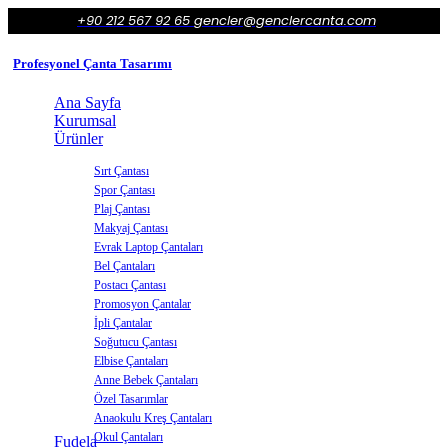
+90 212 567 92 65
gencler@genclercanta.com
Profesyonel Çanta Tasarımı
Ana Sayfa
Kurumsal
Ürünler
Sırt Çantası
Spor Çantası
Plaj Çantası
Makyaj Çantası
Evrak Laptop Çantaları
Bel Çantaları
Postacı Çantası
Promosyon Çantalar
İpli Çantalar
Soğutucu Çantası
Elbise Çantaları
Anne Bebek Çantaları
Özel Tasarımlar
Anaokulu Kreş Çantaları
Okul Çantaları
Fudela