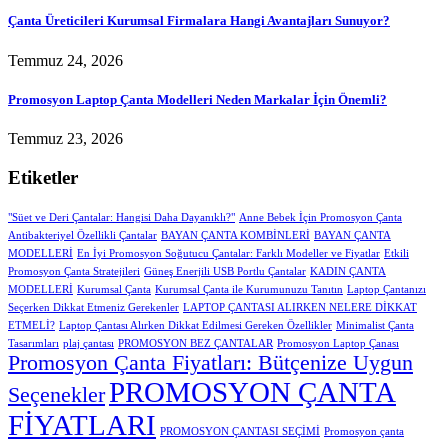
Çanta Üreticileri Kurumsal Firmalara Hangi Avantajları Sunuyor?
Temmuz 24, 2026
Promosyon Laptop Çanta Modelleri Neden Markalar İçin Önemli?
Temmuz 23, 2026
Etiketler
"Süet ve Deri Çantalar: Hangisi Daha Dayanıklı?"
Anne Bebek İçin Promosyon Çanta
Antibakteriyel Özellikli Çantalar
BAYAN ÇANTA KOMBİNLERİ
BAYAN ÇANTA
MODELLERİ
En İyi Promosyon Soğutucu Çantalar: Farklı Modeller ve Fiyatlar
Etkili
Promosyon Çanta Stratejileri
Güneş Enerjili USB Portlu Çantalar
KADIN ÇANTA
MODELLERİ
Kurumsal Çanta
Kurumsal Çanta ile Kurumunuzu Tanıtın
Laptop Çantanızı
Seçerken Dikkat Etmeniz Gerekenler
LAPTOP ÇANTASI ALIRKEN NELERE DİKKAT
ETMELİ?
Laptop Çantası Alırken Dikkat Edilmesi Gereken Özellikler
Minimalist Çanta
Tasarımları
plaj çantası
PROMOSYON BEZ ÇANTALAR
Promosyon Laptop Çanası
Promosyon Çanta Fiyatları: Bütçenize Uygun
PROMOSYON ÇANTA
Seçenekler
FİYATLARI
PROMOSYON ÇANTASI SEÇİMİ
Promosyon çanta