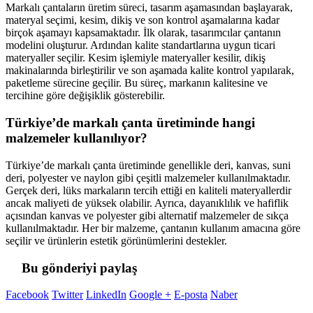
Markalı çantaların üretim süreci, tasarım aşamasından başlayarak,
materyal seçimi, kesim, dikiş ve son kontrol aşamalarına kadar
birçok aşamayı kapsamaktadır. İlk olarak, tasarımcılar çantanın
modelini oluşturur. Ardından kalite standartlarına uygun ticari
materyaller seçilir. Kesim işlemiyle materyaller kesilir, dikiş
makinalarında birleştirilir ve son aşamada kalite kontrol yapılarak,
paketleme sürecine geçilir. Bu süreç, markanın kalitesine ve
tercihine göre değişiklik gösterebilir.
Türkiye’de markalı çanta üretiminde hangi
malzemeler kullanılıyor?
Türkiye’de markalı çanta üretiminde genellikle deri, kanvas, suni
deri, polyester ve naylon gibi çeşitli malzemeler kullanılmaktadır.
Gerçek deri, lüks markaların tercih ettiği en kaliteli materyallerdir
ancak maliyeti de yüksek olabilir. Ayrıca, dayanıklılık ve hafiflik
açısından kanvas ve polyester gibi alternatif malzemeler de sıkça
kullanılmaktadır. Her bir malzeme, çantanın kullanım amacına göre
seçilir ve ürünlerin estetik görünümlerini destekler.
Bu gönderiyi paylaş
Facebook
Twitter
LinkedIn
Google +
E-posta
Naber