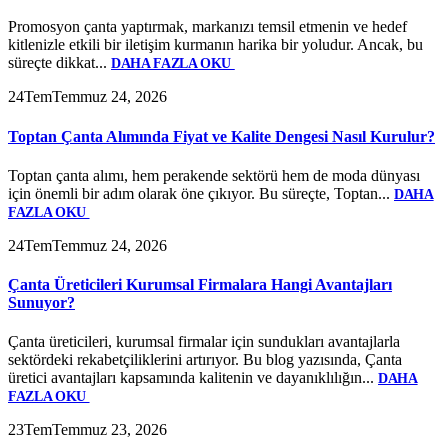
Promosyon çanta yaptırmak, markanızı temsil etmenin ve hedef
kitlenizle etkili bir iletişim kurmanın harika bir yoludur. Ancak, bu
süreçte dikkat...
DAHA FAZLA OKU
24
Tem
Temmuz 24, 2026
Toptan Çanta Alımında Fiyat ve Kalite Dengesi Nasıl Kurulur?
Toptan çanta alımı, hem perakende sektörü hem de moda dünyası
için önemli bir adım olarak öne çıkıyor. Bu süreçte, Toptan...
DAHA
FAZLA OKU
24
Tem
Temmuz 24, 2026
Çanta Üreticileri Kurumsal Firmalara Hangi Avantajları
Sunuyor?
Çanta üreticileri, kurumsal firmalar için sundukları avantajlarla
sektördeki rekabetçiliklerini artırıyor. Bu blog yazısında, Çanta
üretici avantajları kapsamında kalitenin ve dayanıklılığın...
DAHA
FAZLA OKU
23
Tem
Temmuz 23, 2026