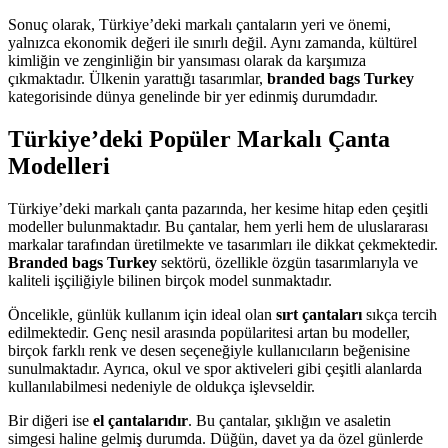
Sonuç olarak, Türkiye’deki markalı çantaların yeri ve önemi,
yalnızca ekonomik değeri ile sınırlı değil. Aynı zamanda, kültürel
kimliğin ve zenginliğin bir yansıması olarak da karşımıza
çıkmaktadır. Ülkenin yarattığı tasarımlar,
branded bags Turkey
kategorisinde dünya genelinde bir yer edinmiş durumdadır.
Türkiye’deki Popüler Markalı Çanta
Modelleri
Türkiye’deki markalı çanta pazarında, her kesime hitap eden çeşitli
modeller bulunmaktadır. Bu çantalar, hem yerli hem de uluslararası
markalar tarafından üretilmekte ve tasarımları ile dikkat çekmektedir.
Branded bags Turkey
sektörü, özellikle özgün tasarımlarıyla ve
kaliteli işçiliğiyle bilinen birçok model sunmaktadır.
Öncelikle, günlük kullanım için ideal olan
sırt çantaları
sıkça tercih
edilmektedir. Genç nesil arasında popülaritesi artan bu modeller,
birçok farklı renk ve desen seçeneğiyle kullanıcıların beğenisine
sunulmaktadır. Ayrıca, okul ve spor aktiveleri gibi çeşitli alanlarda
kullanılabilmesi nedeniyle de oldukça işlevseldir.
Bir diğeri ise
el çantalarıdır
. Bu çantalar, şıklığın ve asaletin
simgesi haline gelmiş durumda. Düğün, davet ya da özel günlerde