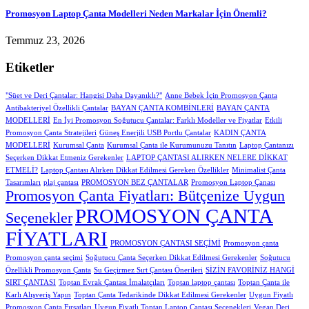
Promosyon Laptop Çanta Modelleri Neden Markalar İçin Önemli?
Temmuz 23, 2026
Etiketler
"Süet ve Deri Çantalar: Hangisi Daha Dayanıklı?"
Anne Bebek İçin Promosyon Çanta
Antibakteriyel Özellikli Çantalar
BAYAN ÇANTA KOMBİNLERİ
BAYAN ÇANTA
MODELLERİ
En İyi Promosyon Soğutucu Çantalar: Farklı Modeller ve Fiyatlar
Etkili
Promosyon Çanta Stratejileri
Güneş Enerjili USB Portlu Çantalar
KADIN ÇANTA
MODELLERİ
Kurumsal Çanta
Kurumsal Çanta ile Kurumunuzu Tanıtın
Laptop Çantanızı
Seçerken Dikkat Etmeniz Gerekenler
LAPTOP ÇANTASI ALIRKEN NELERE DİKKAT
ETMELİ?
Laptop Çantası Alırken Dikkat Edilmesi Gereken Özellikler
Minimalist Çanta
Tasarımları
plaj çantası
PROMOSYON BEZ ÇANTALAR
Promosyon Laptop Çanası
Promosyon Çanta Fiyatları: Bütçenize Uygun
PROMOSYON ÇANTA
Seçenekler
FİYATLARI
PROMOSYON ÇANTASI SEÇİMİ
Promosyon çanta
Promosyon çanta seçimi
Soğutucu Çanta Seçerken Dikkat Edilmesi Gerekenler
Soğutucu
Özellikli Promosyon Çanta
Su Geçirmez Sırt Çantası Önerileri
SİZİN FAVORİNİZ HANGİ
SIRT ÇANTASI
Toptan Evrak Çantası İmalatçıları
Toptan laptop çantası
Toptan Çanta ile
Karlı Alışveriş Yapın
Toptan Çanta Tedarikinde Dikkat Edilmesi Gerekenler
Uygun Fiyatlı
Promosyon Çanta Fırsatları
Uygun Fiyatlı Toptan Laptop Çantası Seçenekleri
Vegan Deri