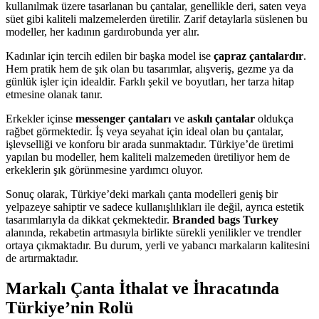
kullanılmak üzere tasarlanan bu çantalar, genellikle deri, saten veya
süet gibi kaliteli malzemelerden üretilir. Zarif detaylarla süslenen bu
modeller, her kadının gardırobunda yer alır.
Kadınlar için tercih edilen bir başka model ise
çapraz çantalardır
.
Hem pratik hem de şık olan bu tasarımlar, alışveriş, gezme ya da
günlük işler için idealdir. Farklı şekil ve boyutları, her tarza hitap
etmesine olanak tanır.
Erkekler içinse
messenger çantaları
ve
askılı çantalar
oldukça
rağbet görmektedir. İş veya seyahat için ideal olan bu çantalar,
işlevselliği ve konforu bir arada sunmaktadır. Türkiye’de üretimi
yapılan bu modeller, hem kaliteli malzemeden üretiliyor hem de
erkeklerin şık görünmesine yardımcı oluyor.
Sonuç olarak, Türkiye’deki markalı çanta modelleri geniş bir
yelpazeye sahiptir ve sadece kullanışlılıkları ile değil, ayrıca estetik
tasarımlarıyla da dikkat çekmektedir.
Branded bags Turkey
alanında, rekabetin artmasıyla birlikte sürekli yenilikler ve trendler
ortaya çıkmaktadır. Bu durum, yerli ve yabancı markaların kalitesini
de artırmaktadır.
Markalı Çanta İthalat ve İhracatında
Türkiye’nin Rolü