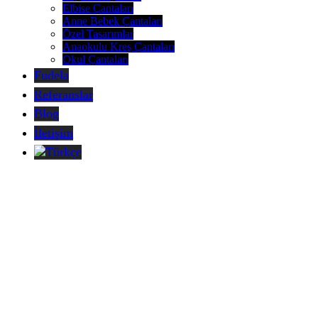
Elbise Çantaları
Anne Bebek Çantaları
Özel Tasarımlar
Anaokulu Kreş Çantaları
Okul Çantaları
Fudela
Referanslar
Blog
İletişim
Türkçe