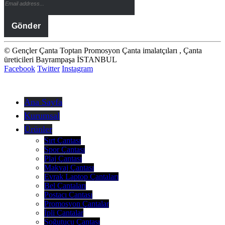
© Gençler Çanta Toptan Promosyon Çanta imalatçıları , Çanta
üreticileri Bayrampaşa İSTANBUL
Facebook
Twitter
Instagram
Ana Sayfa
Kurumsal
Ürünler
Sırt Çantası
Spor Çantası
Plaj Çantası
Makyaj Çantası
Evrak Laptop Çantaları
Bel Çantaları
Postacı Çantası
Promosyon Çantalar
İpli Çantalar
Soğutucu Çantası