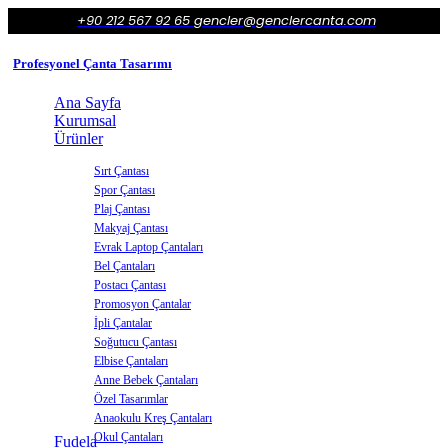
+90 212 567 92 65
gencler@genclercanta.com
Profesyonel Çanta Tasarımı
Ana Sayfa
Kurumsal
Ürünler
Sırt Çantası
Spor Çantası
Plaj Çantası
Makyaj Çantası
Evrak Laptop Çantaları
Bel Çantaları
Postacı Çantası
Promosyon Çantalar
İpli Çantalar
Soğutucu Çantası
Elbise Çantaları
Anne Bebek Çantaları
Özel Tasarımlar
Anaokulu Kreş Çantaları
Okul Çantaları
Fudela