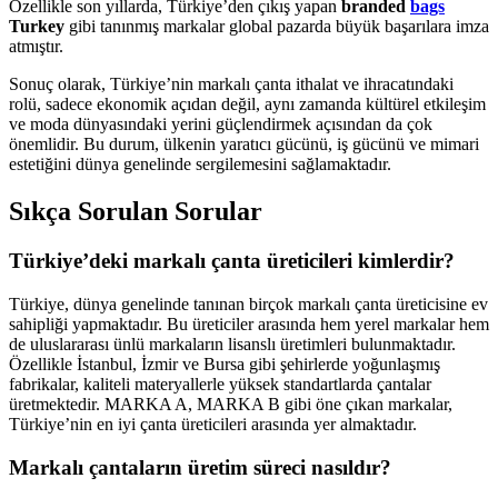
Özellikle son yıllarda, Türkiye’den çıkış yapan
branded
bags
Turkey
gibi tanınmış markalar global pazarda büyük başarılara imza
atmıştır.
Sonuç olarak, Türkiye’nin markalı çanta ithalat ve ihracatındaki
rolü, sadece ekonomik açıdan değil, aynı zamanda kültürel etkileşim
ve moda dünyasındaki yerini güçlendirmek açısından da çok
önemlidir. Bu durum, ülkenin yaratıcı gücünü, iş gücünü ve mimari
estetiğini dünya genelinde sergilemesini sağlamaktadır.
Sıkça Sorulan Sorular
Türkiye’deki markalı çanta üreticileri kimlerdir?
Türkiye, dünya genelinde tanınan birçok markalı çanta üreticisine ev
sahipliği yapmaktadır. Bu üreticiler arasında hem yerel markalar hem
de uluslararası ünlü markaların lisanslı üretimleri bulunmaktadır.
Özellikle İstanbul, İzmir ve Bursa gibi şehirlerde yoğunlaşmış
fabrikalar, kaliteli materyallerle yüksek standartlarda çantalar
üretmektedir. MARKA A, MARKA B gibi öne çıkan markalar,
Türkiye’nin en iyi çanta üreticileri arasında yer almaktadır.
Markalı çantaların üretim süreci nasıldır?