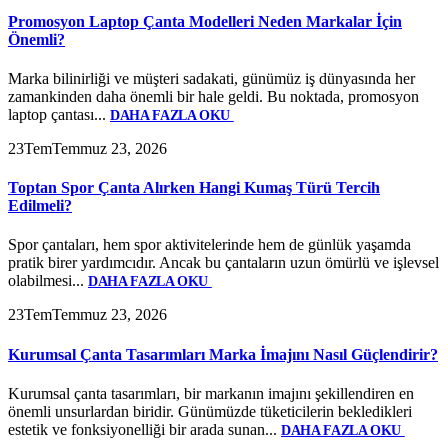
Promosyon Laptop Çanta Modelleri Neden Markalar İçin
Önemli?
Marka bilinirliği ve müşteri sadakati, günümüz iş dünyasında her
zamankinden daha önemli bir hale geldi. Bu noktada, promosyon
laptop çantası...
DAHA FAZLA OKU
23
Tem
Temmuz 23, 2026
Toptan Spor Çanta Alırken Hangi Kumaş Türü Tercih
Edilmeli?
Spor çantaları, hem spor aktivitelerinde hem de günlük yaşamda
pratik birer yardımcıdır. Ancak bu çantaların uzun ömürlü ve işlevsel
olabilmesi...
DAHA FAZLA OKU
23
Tem
Temmuz 23, 2026
Kurumsal Çanta Tasarımları Marka İmajını Nasıl Güçlendirir?
Kurumsal çanta tasarımları, bir markanın imajını şekillendiren en
önemli unsurlardan biridir. Günümüzde tüketicilerin bekledikleri
estetik ve fonksiyonelliği bir arada sunan...
DAHA FAZLA OKU