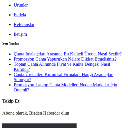
Ürünler
Fudela
Referanslar
İletişim
Son Yazılar
Çanta İmalatçıları Arasında En Kaliteli Üretici Nasıl Seçilir?
Promosyon Çanta Yaptırırken Nelere Dikkat Etmelisiniz?
Toptan Çanta Alımında Fiyat ve Kalite Dengesi Nasıl
Kurulur?
Çanta Üreticileri Kurumsal Firmalara Hangi Avantajları
Sunuyor?
Promosyon Laptop Çanta Modelleri Neden Markalar İçin
Önemli?
Takip Et
Abone olarak, Bizden Haberdar olun