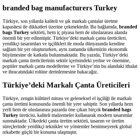
branded bag manufacturers Turkey
Türkiye, son yıllarda kaliteli ve şık markalı çantalar üretme
kapasitesi ile dikkatleri üzerine çekmektedir. Bu bağlamda,
branded
bags Turkey
sektörü, hem iç piyasa hem de uluslararası alanda
önemli bir yer edinmiştir. Türkiye’deki markalı çanta üreticileri,
yenilikçi tasarımları ve işçilikleri ile moda dünyasında kendine
sağlam bir yer oluştururken, aynı zamanda ülkemizin ekonomik
büyümesine de katkıda bulunmaktadır. Bu yazıda, Türkiye’deki
markalı çanta üreticilerinin sektör içerisindeki yerine ve önemine,
popüler markalı çanta modellerine ve Türkiye’nin bu alandaki ithalat
ve ihracatındaki rolüne derinlemesine bakacağız.
Türkiye’deki Markalı Çanta Üreticileri
Türkiye, zengin kültürel mirası ve geleneksel el işçiliği ile markalı
çanta üretimi konusunda önemli bir yere sahiptir. Son yıllarda hem
yerli hem de uluslararası pazarda öne çıkan birçok
branded bags
Turkey
üreticisi, kaliteli malzemeler kullanarak modern tasarımlar
sunmaktadır. Ülkedeki çanta üretim sektörü, tasarım ve üretim
süreçlerinde yenilikçi teknikler ve yöntemler benimseyerek global
rekabette güçlü bir konuma ulaşmıştır.