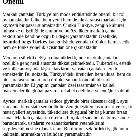
Önemi
Markalı çantalar, Türkiye’nin moda endüstrisinde önemli bir rol
oynamaktadır. Ülke, hem yerel hem de uluslararası markalar için
kıymetli bir pazar sunmaktadır. Çünkü Türkiye, zengin kültürel
mirası ve el işçiliği ile tanınır ve bu özellikler markalı çanta
sektöründe kendine özgü bir değer yaratmaktadır. Özellikle,
branded bags Turkey
kategorisinde yer alan ürünler, hem estetik
hem de fonksiyonellik açısından öne çıkmaktadır.
Modanın sürekli değişen dinamikleri içinde markalı çantalar,
özellikle genç nesil arasında dikkat çekmektedir. Tüketiciler, estetik
ve kalite arayışında kişisel tarzlarını yansıtan çantaları tercih
etmektedir. Bu noktada, Türkiye’deki üreticiler, hem ulusal hem de
uluslararası standartlarda ürünler sunarak önemli bir fark
yaratmaktadır. El yapımı çantalar, özel tasarımlar ve kaliteli
malzemeler ile global pazarda rekabet edebilme yeteneğine sahiptir.
Ayrıca, markalı çantalar sadece giyimde birer aksesuar değil, aynı
zamanda birer statü sembolüdür. Zenginleştiren tasarımları ve seçkin
materyalleri sayesinde, tüketicilere duygusal bir bağ kurma fırsatı
sunar. Markalı çantaların üretimi, birçok el sanatını da bünyesinde
barındırarak, ustaların ve zanaatkarların yeteneklerini
sergileyebilmesine olanak tanır. Bu durum, sektördeki iş gücünün
kalitesini artırmakta ve istihdam yaratmaktadır.