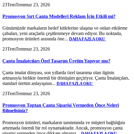
23
Tem
Temmuz 23, 2026
Promosyon Sırt Çanta Modelleri Reklam İçin Etkili mi?
Günümüzde markaların hedef kitlelerine ulaşma ve onları etkileme
çabaları, yeni araçlarla çeşitlenmeye devam ediyor. Bu noktada,
promosyon ürünleri arasında öne...
DAHA FAZLA OKU
23
Tem
Temmuz 23, 2026
Çanta İmalatçıları Özel Tasarım Üretim Yapıyor mu?
Çanta imalat dünyası, son yıllarda özel tasarıma olan ilginin
artmasıyla birlikte önemli bir dönüşüm geçiriyor. Çanta İmalatçıları,
standart üretim anlayışının...
DAHA FAZLA OKU
23
Tem
Temmuz 23, 2026
Promosyon Toptan Çanta Siparişi Vermeden Önce Neleri
Bilmelisiniz?
Promosyon ürünleri, markaların tanıtımında ve müşteri bağlılığını
artırmada önemli bir rol oynamaktadır. Ancak, promosyon çanta
siparişi vermeden önce dikkate almanız...
DAHA FAZLA OKU