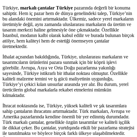
Türkiye,
markalı çantalar Türkiye
pazarında değerli bir konuma
sahiptir. Hem iç pazar hem de dünya genelindeki talep, Türkiye’nin
bu alandaki önemini artırmaktadır. Ülkemiz, sadece yerel markaların
üretimiyle değil, aynı zamanda uluslararası markaların da üretim ve
tasarım merkezi haline gelmesiyle öne çıkmaktadır. Özellikle
İstanbul, modanın kalbi olarak kabul edilir ve burada bulunan birçok
atölye, hem kaliteyi hem de estetiği önemseyen çantalar
üretmektedir.
İthalat açısından bakıldığında, Türkiye, uluslararası markaların ve
tasarımcıların ürünlerini pazara sunmak için bir köprü işlevi
görebilir. Avrupa, Asya ve Orta Doğu pazarlarına yakınlığı
sayesinde, Türkiye istikrarlı bir ithalat noktası olmuştur. Özellikle
kaliteli malzeme temini ve iş gücü maliyetinin uygunluğu,
Türkiye’yi çekici kılan unsurlar arasında yer alır. Bu durum, yerel
üreticilerin global markalarla rekabet etmelerini mümkün
kılmaktadır.
İhracat noktasında ise, Türkiye, yüksek kaliteli ve şık tasarımlara
sahip çantaların ihracatını artırmaktadır. Türk markaları, Avrupa ve
Amerika pazarlarında kendine önemli bir yer edinmiş durumdadır.
Türk markalı çantalar, genellikle özgün tasarımlar ve kaliteli işçilik
ile dikkat çeker. Bu çantalar, yurtdışında etkili bir pazarlama stratejisi
ile tanıtılmakta ve böylece birçok farklı ülkeye ulaşabilmektedir.