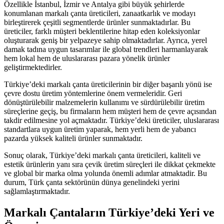
Özellikle İstanbul, İzmir ve Antalya gibi büyük şehirlerde
konumlanan markalı çanta üreticileri, zanaatkarlık ve modayı
birleştirerek çeşitli segmentlerde ürünler sunmaktadırlar. Bu
üreticiler, farklı müşteri beklentilerine hitap eden koleksiyonlar
oluşturarak geniş bir yelpazeye sahip olmaktadırlar. Ayrıca, yerel
damak tadına uygun tasarımlar ile global trendleri harmanlayarak
hem lokal hem de uluslararası pazara yönelik ürünler
geliştirmektedirler.
Türkiye’deki markalı çanta üreticilerinin bir diğer başarılı yönü ise
çevre dostu üretim yöntemlerine önem vermeleridir. Geri
dönüştürülebilir malzemelerin kullanımı ve sürdürülebilir üretim
süreçlerine geçiş, bu firmaların hem müşteri hem de çevre açısından
takdir edilmesine yol açmaktadır. Türkiye’deki üreticiler, uluslararası
standartlara uygun üretim yaparak, hem yerli hem de yabancı
pazarda yüksek kaliteli ürünler sunmaktadır.
Sonuç olarak, Türkiye’deki markalı çanta üreticileri, kaliteli ve
estetik ürünlerin yanı sıra çevik üretim süreçleri ile dikkat çekmekte
ve global bir marka olma yolunda önemli adımlar atmaktadir. Bu
durum, Türk çanta sektörünün dünya genelindeki yerini
sağlamlaştırmaktadır.
Markalı Çantaların Türkiye’deki Yeri ve