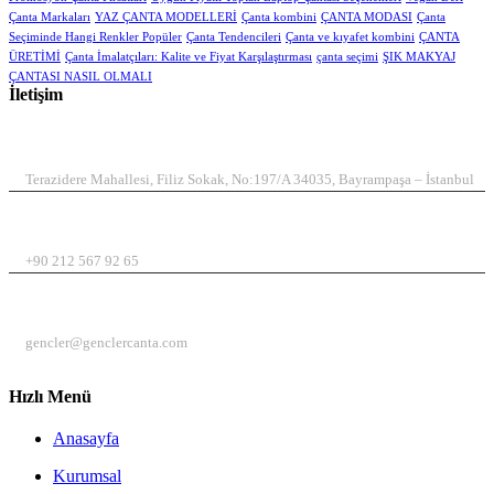
Çanta Markaları
YAZ ÇANTA MODELLERİ
Çanta kombini
ÇANTA MODASI
Çanta
Seçiminde Hangi Renkler Popüler
Çanta Tendencileri
Çanta ve kıyafet kombini
ÇANTA
ÜRETİMİ
Çanta İmalatçıları: Kalite ve Fiyat Karşılaştırması
çanta seçimi
ŞIK MAKYAJ
ÇANTASI NASIL OLMALI
İletişim
ADRES
Terazidere Mahallesi, Filiz Sokak, No:197/A 34035, Bayrampaşa – İstanbul
TELEFON
+90 212 567 92 65
EMAIL
gencler@genclercanta.com
Hızlı Menü
Anasayfa
Kurumsal