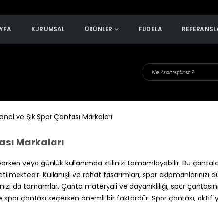
YFA
KURUMSAL
ÜRÜNLER
FUDELA
REFERANSL
ası Markaları
parken veya günlük kullanımda stilinizi tamamlayabilir. Bu çantala
ilmektedir. Kullanışlı ve rahat tasarımları, spor ekipmanlarınızı d
ızı da tamamlar. Çanta materyali ve dayanıklılığı, spor çantasın
de spor çantası seçerken önemli bir faktördür. Spor çantası, aktif