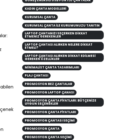
GÜNEŞ ENERJILI USB PORTLU ÇANTALAR
KADIN ÇANTA MODELLERİ
KURUMSAL ÇANTA
KURUMSAL ÇANTA ILE KURUMUNUZU TANITIN
LAPTOP ÇANTANIZI SEÇERKEN DIKKAT
lar:
ETMENIZ GEREKENLER
LAPTOP ÇANTASI ALIRKEN NELERE DİKKAT
ETMELİ?
z
LAPTOP ÇANTASI ALIRKEN DIKKAT EDILMESI
GEREKEN ÖZELLIKLER
MINIMALIST ÇANTA TASARIMLARI
PLAJ ÇANTASI
PROMOSYON BEZ ÇANTALAR
labilen
PROMOSYON LAPTOP ÇANASI
PROMOSYON ÇANTA FIYATLARI: BÜTÇENIZE
UYGUN SEÇENEKLER
seçenek
PROMOSYON ÇANTA FİYATLARI
PROMOSYON ÇANTASI SEÇİMİ
en
PROMOSYON ÇANTA
PROMOSYON ÇANTA SEÇIMI