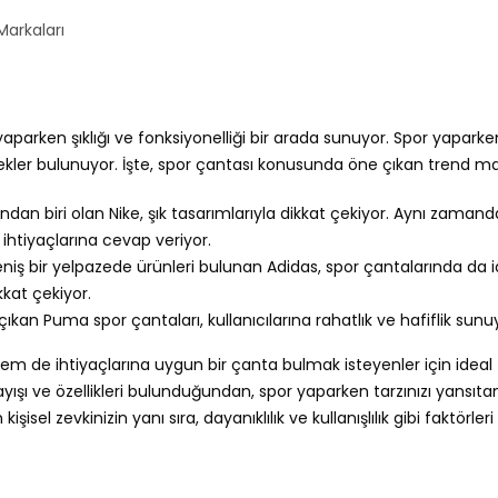
Markaları
parken şıklığı ve fonksiyonelliği bir arada sunuyor. Spor yaparken
nekler bulunuyor. İşte, spor çantası konusunda öne çıkan trend ma
an biri olan Nike, şık tasarımlarıyla dikkat çekiyor. Aynı zamand
ihtiyaçlarına cevap veriyor.
ş bir yelpazede ürünleri bulunan Adidas, spor çantalarında da id
kkat çekiyor.
kan Puma spor çantaları, kullanıcılarına rahatlık ve hafiflik sunu
 de ihtiyaçlarına uygun bir çanta bulmak isteyenler için ideal
ayışı ve özellikleri bulunduğundan, spor yaparken tarzınızı yansıtan
işisel zevkinizin yanı sıra, dayanıklılık ve kullanışlılık gibi faktörler