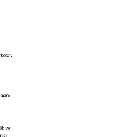
kalar,
asını
lik ve
nızı