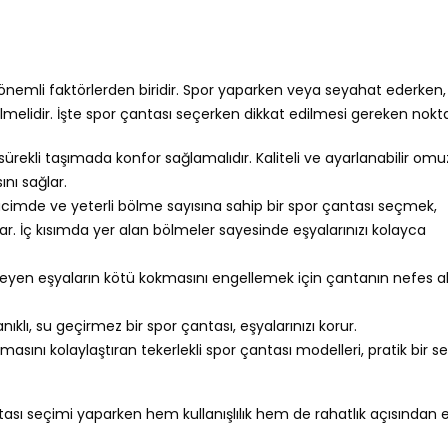
en önemli faktörlerden biridir. Spor yaparken veya seyahat ederken,
lmelidir. İşte spor çantası seçerken dikkat edilmesi gereken nokta
sürekli taşımada konfor sağlamalıdır. Kaliteli ve ayarlanabilir omu
nı sağlar.
imde ve yeterli bölme sayısına sahip bir spor çantası seçmek,
lar. İç kısımda yer alan bölmeler sayesinde eşyalarınızı kolayca
leyen eşyaların kötü kokmasını engellemek için çantanın nefes a
ıklı, su geçirmez bir spor çantası, eşyalarınızı korur.
masını kolaylaştıran tekerlekli spor çantası modelleri, pratik bir 
ası seçimi yaparken hem kullanışlılık hem de rahatlık açısından 