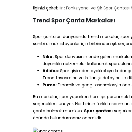
ilginizi çekebilir :
Fonksiyonel ve Şık Spor Çantası 
Trend Spor Çanta Markaları
Spor çantaları dünyasında trend markalar, spor ya
sahibi olmak isteyenler için birbirinden şık seçe
Nike:
Spor dünyasının önde gelen markalarınd
dayanıklı malzemeler kullanarak sporcuların 
Adidas:
Spor giyimden ayakkabıya kadar geni
Trend tasarımları ve kullanışlı detayları ile di
Puma:
Dinamik ve genç tasarımlarıyla öne çı
Bu markalar, spor yaparken hem şık görünmek hem
seçenekler sunuyor. Her birinin farklı tasarım anl
çanta bulmak mümkün.
Spor çantası
seçerken k
önünde bulundurmanız önemlidir.