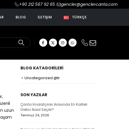
+90 212 567 92 65
gencler@genclercanta.com
AR
BLOG
İLETIŞIM
TÜRKÇE
BLOG KATAGORILERI
Uncategorized @tr
SON YAZILAR
r,
üzenli
Çanta İmalatçıları Arasında En Kaliteli
Çanta Üreticil
Üretici Nasıl Seçilir?
Avantajları Su
ın uzun
Temmuz 24, 2026
Temmuz 24, 20
 yaşam