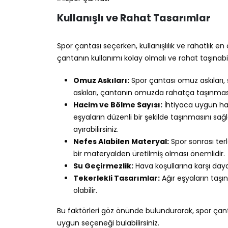
Kullanışlı ve Rahat Tasarımlar
Spor çantası seçerken, kullanışlılık ve rahatlık 
çantanın kullanımı kolay olmalı ve rahat taşınabi
Omuz Askıları:
Spor çantası omuz askıları, 
askıları, çantanın omuzda rahatça taşınması
Hacim ve Bölme Sayısı:
İhtiyaca uygun hac
eşyaların düzenli bir şekilde taşınmasını sağ
ayırabilirsiniz.
Nefes Alabilen Materyal:
Spor sonrası ter
bir materyalden üretilmiş olması önemlidir.
Su Geçirmezlik:
Hava koşullarına karşı dayan
Tekerlekli Tasarımlar:
Ağır eşyaların taşın
olabilir.
Bu faktörleri göz önünde bulundurarak, spor çant
uygun seçeneği bulabilirsiniz.