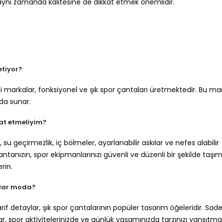
, aynı zamanda kalitesine de dikkat etmek önemlidir.
etiyor?
 markalar, fonksiyonel ve şık spor çantaları üretmektedir. Bu mar
ada sunar.
kat etmeliyim?
 su geçirmezlik, iç bölmeler, ayarlanabilir askılar ve nefes alabilir
antanızın, spor ekipmanlarınızı güvenli ve düzenli bir şekilde taşım
rin.
ımlar moda?
arif detaylar, şık spor çantalarının popüler tasarım öğeleridir. Sade
ar, spor aktivitelerinizde ve günlük yaşamınızda tarzınızı yansıtma