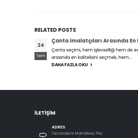
RELATED
POSTS
Çanta İmalatçıları Arasında En Ka
24
Çanta seçimi, hem işlevselliği hem de est
Tem
arasında en kalitelisini seçmek, hem...
DAHA FAZLA OKU
İLETIŞIM
ADRES
Terazidere Mahallesi, Filiz