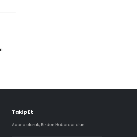
Promosyon Çanta Yaptırırken Nelere 
24
rı
Promosyon çanta yaptırmak, markanızı temsil et
Tem
yoludur. Ancak, bu süreçte dikkat...
DAHA FAZLA OKU
Takip Et
Abone olarak, Bizden Haberdar olun