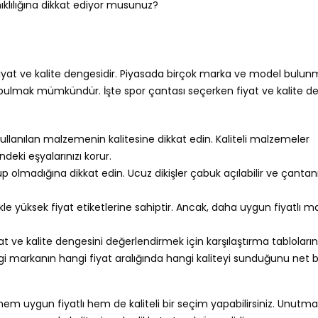
klılığına dikkat ediyor musunuz?
 fiyat ve kalite dengesidir. Piyasada birçok marka ve model bulu
sı bulmak mümkündür. İşte spor çantası seçerken fiyat ve kalite d
llanılan malzemenin kalitesine dikkat edin. Kaliteli malzemeler
deki eşyalarınızı korur.
lup olmadığına dikkat edin. Ucuz dikişler çabuk açılabilir ve çantan
le yüksek fiyat etiketlerine sahiptir. Ancak, daha uygun fiyatlı m
at ve kalite dengesini değerlendirmek için karşılaştırma tabloların
hangi markanın hangi fiyat aralığında hangi kaliteyi sunduğunu net b
 hem uygun fiyatlı hem de kaliteli bir seçim yapabilirsiniz. Unutma