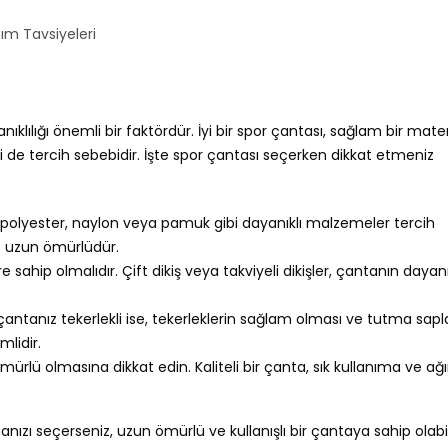
ım Tavsiyeleri
klılığı önemli bir faktördür. İyi bir spor çantası, sağlam bir mat
eri de tercih sebebidir. İşte spor çantası seçerken dikkat etmeniz
e polyester, naylon veya pamuk gibi dayanıklı malzemeler tercih
e uzun ömürlüdür.
ere sahip olmalıdır. Çift dikiş veya takviyeli dikişler, çantanın dayanık
 çantanız tekerlekli ise, tekerleklerin sağlam olması ve tutma sapl
lidir.
ürlü olmasına dikkat edin. Kaliteli bir çanta, sık kullanıma ve ağı
ızı seçerseniz, uzun ömürlü ve kullanışlı bir çantaya sahip olabili