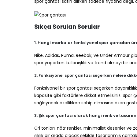
spor çantası satın alırken sadece fiyatına değil
Sıkça Sorulan Sorular
1. Hangi markalar fonksiyonel spor çantaları ür
Nike, Adidas, Puma, Reebok, ve Under Armour gibi
spor yaparken kullanışlılık ve trend olmayı bir ar
2. Fonksiyonel spor çantası seçerken nelere dik
Fonksiyonel bir spor çantası seçerken dayanıklılık,
kapasite gibi faktörlere dikkat etmelisiniz. Spor ç
sağlayacak özelliklere sahip olmasına özen göste
3. Şık spor çantası olarak hangi renk ve tasar
Gri tonları, nötr renkler, minimalist desenler ve z
şıklık bir arada olacak şekilde tasarlanmış çantal