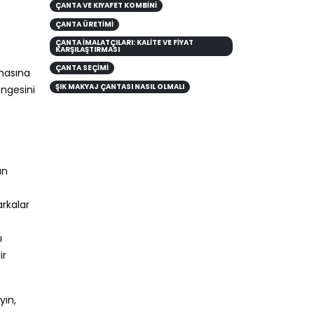
ÇANTA VE KIYAFET KOMBINI
ÇANTA ÜRETİMİ
ÇANTA İMALATÇILARI: KALITE VE FIYAT
KARŞILAŞTIRMASI
ÇANTA SEÇIMI
nmasına
ŞIK MAKYAJ ÇANTASI NASIL OLMALI
engesini
ın
arkalar
ı
ir
yın,