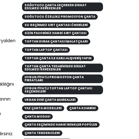
SOĞUTUCU ÇANTA SEÇERKEN DIKKAT
EDILMESI GEREKENLER
SOĞUTUCU ÖZELLIKLI PROMOSYON ÇANTA
SU GEÇIRMEZ SIRT ÇANTASI ÖNERILERI
SİZİN FAVORİNİZ HANGİ SIRT ÇANTASI
eryalden
TOPTAN EVRAK ÇANTASI İMALATÇILARI
TOPTAN LAPTOP ÇANTASI
TOPTAN ÇANTA ILE KARLI ALIŞVERIŞ YAPIN
TOPTAN ÇANTA TEDARIKINDE DIKKAT
EDILMESI GEREKENLER
UYGUN FIYATLI PROMOSYON ÇANTA
FIRSATLARI
lılığını
UYGUN FIYATLI TOPTAN LAPTOP ÇANTASI
SEÇENEKLERI
arının
VEGAN DERI ÇANTA MARKALARI
YAZ ÇANTA MODELLERİ
ÇANTA KOMBINI
r
ÇANTA MODASI
ÇANTA SEÇIMINDE HANGI RENKLER POPÜLER
rsiniz.
ÇANTA TENDENCILERI